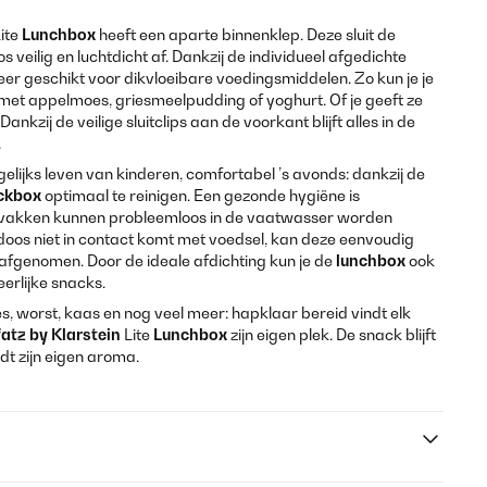
ite
Lunchbox
heeft een aparte binnenklep. Deze sluit de
 veilig en luchtdicht af. Dankzij de individueel afgedichte
er geschikt voor dikvloeibare voedingsmiddelen. Zo kun je je
et appelmoes, griesmeelpudding of yoghurt. Of je geeft ze
zij de veilige sluitclips aan de voorkant blijft alles in de
.
agelijks leven van kinderen, comfortabel ’s avonds: dankzij de
ckbox
optimaal te reinigen. Een gezonde hygiëne is
vakken kunnen probleemloos in de vaatwasser worden
doos niet in contact komt met voedsel, kan deze eenvoudig
fgenomen. Door de ideale afdichting kun je de
lunchbox
ook
erlijke snacks.
es, worst, kaas en nog veel meer: hapklaar bereid vindt elk
atz by Klarstein
Lite
Lunchbox
zijn eigen plek. De snack blijft
dt zijn eigen aroma.