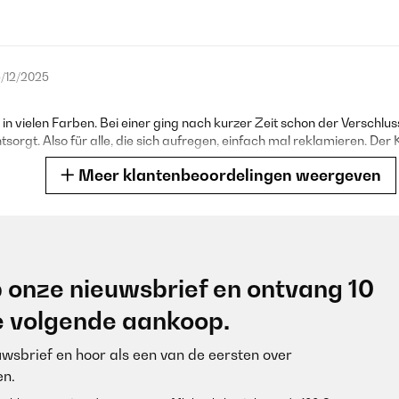
/12/2025
n in vielen Farben. Bei einer ging nach kurzer Zeit schon der Verschlu
rgt. Also für alle, die sich aufregen, einfach mal reklamieren. Der 
Meer klantenbeoordelingen weergeven
/08/2025
 onze nieuwsbrief en ontvang 10
mal ein teureres Produkt probiert. Die Jausenbox ist super! Kind kann 
je volgende aankoop.
euwsbrief en hoor als een van de eersten over
n.