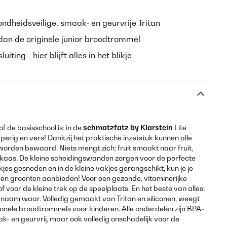
dheidsveilige, smaak- en geurvrije Tritan
 dan de originele junior broodtrommel
uiting - hier blijft alles in het blikje
of de basisschool is: in de
schmatzfatz by Klarstein
Lite
pperig en vers! Dankzij het praktische inzetstuk kunnen alle
rden bewaard. Niets mengt zich: fruit smaakt naar fruit,
kaas. De kleine scheidingswanden zorgen voor de perfecte
jes gesneden en in de kleine vakjes gerangschikt, kun je je
it en groenten aanbieden! Voor een gezonde, vitaminerijke
of voor de kleine trek op de speelplaats. En het beste van alles:
aam waar. Volledig gemaakt van Tritan en siliconen, weegt
ionele broodtrommels voor kinderen. Alle onderdelen zijn BPA-
ak- en geurvrij, maar ook volledig onschadelijk voor de