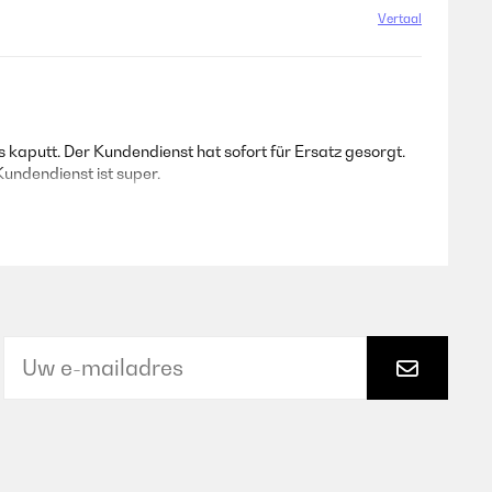
Vertaal
ss kaputt. Der Kundendienst hat sofort für Ersatz gesorgt.
Kundendienst ist super.
Vertaal
sie gut öffnen und hält dicht. Ist ihren Preis wirklich
Vertaal