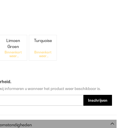
Limoen
Turquoise
Groen
Binnenkort
Binnenkort
weer
weer
beschikbaar
beschikbaar
rheid.
wij informeren u wanneer het product weer beschikbaar is.
Inschrijven
e omstandigheden