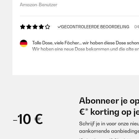
Amazon-Benutzer
GECONTROLEERDE BEOORDELING
04
Tolle Dose, viele Fächer... wir haben diese Dose scho
Wir haben eine neue Dose bekommen und die alte entso
Amazon-Benutzer
GECONTROLEERDE BEOORDELING
02
Abonneer je op
Nach vielen versuchen mit günstigen Boxen, haben wir 
€* korting op 
wert!
-10 €
Schrijf je in voor onze ni
Amazon-Benutzer
aankomende aanbiedinge