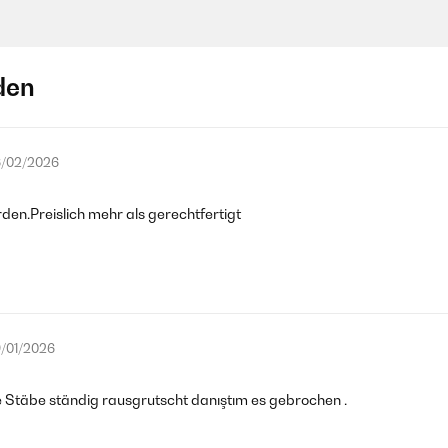
den
/02/2026
den.Preislich mehr als gerechtfertigt
/01/2026
ie Stäbe ständig rausgrutscht danıştım es gebrochen .