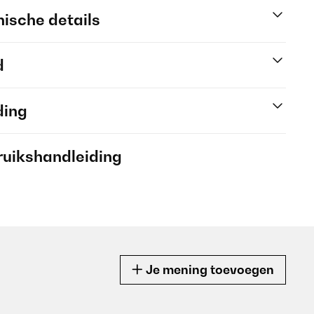
ische details
d
ding
ruikshandleiding
Je mening toevoegen