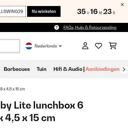
35
16
21
LLSWING29
Nu winkelen
U
M
S
FAQs, Hulp & Retourzending
Nederlands
Barbecues
Tuin
Hifi & Audio
Aanbiedingen
Ni
8 x 4,5 x 15 cm
by Lite lunchbox 6
 4,5 x 15 cm