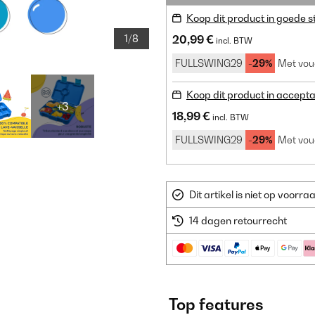
Koop dit product in goede s
1/8
20,99 €
incl. BTW
FULLSWING29
-29%
Met vou
Koop dit product in accepta
+3
18,99 €
incl. BTW
FULLSWING29
-29%
Met vou
Dit artikel is niet op voor
14 dagen retourrecht
Top features