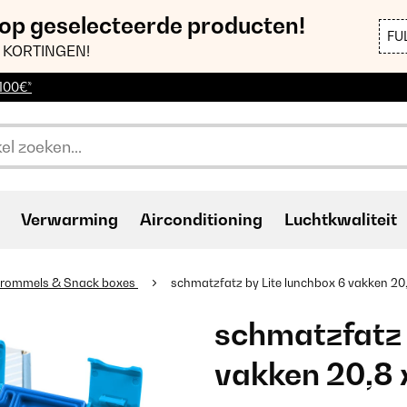
 op geselecteerde producten!
FU
 KORTINGEN!
 100€*
Verwarming
Airconditioning
Luchtkwaliteit
trommels & Snack boxes
schmatzfatz by Lite lunchbox 6 vakken 20,
schmatzfatz 
vakken 20,8 x