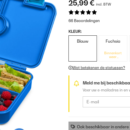
25,99 €
incl. BTW
66 Beoordelingen
KLEUR:
Blauw
Fuchsia
Binnenkort
weer
beschikbaar
Wat betekenen de statussen?
Meld me bij beschikbaa
Voer uw e-mailadres in en 
Ook beschikbaar in ander