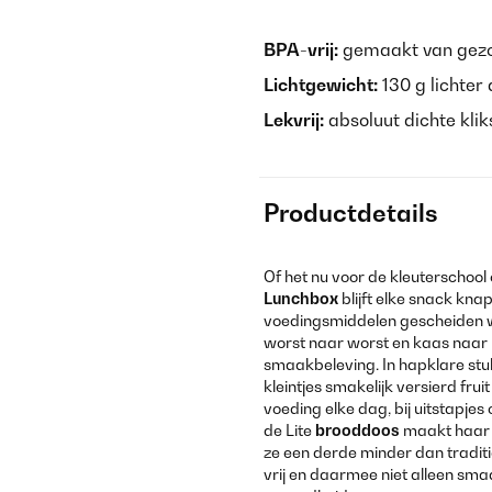
BPA-vrij:
gemaakt van gezon
Lichtgewicht:
130 g lichter
Lekvrij:
absoluut dichte kliksl
Productdetails
Of het nu voor de kleuterschool 
Lunchbox
blijft elke snack kna
voedingsmiddelen gescheiden wo
worst naar worst en kaas naar 
smaakbeleving. In hapklare stuk
kleintjes smakelijk versierd fru
voeding elke dag, bij uitstapjes 
de Lite
brooddoos
maakt haar n
ze een derde minder dan tradit
vrij en daarmee niet alleen sma