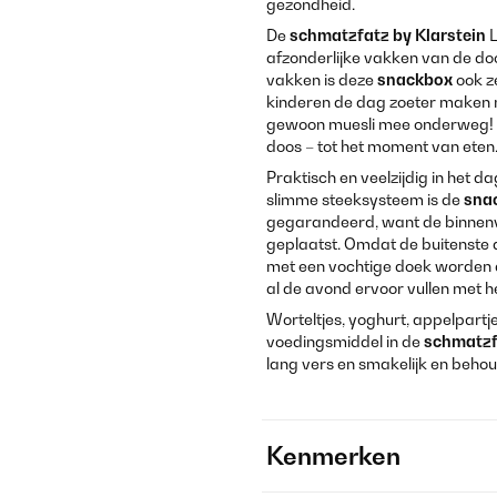
gezondheid.
De
schmatzfatz by Klarstein
L
afzonderlijke vakken van de doos
vakken is deze
snackbox
ook ze
kinderen de dag zoeter maken m
gewoon muesli mee onderweg! Dank
doos – tot het moment van eten
Praktisch en veelzijdig in het d
slimme steeksysteem is de
sna
gegarandeerd, want de binnen
geplaatst. Omdat de buitenste 
met een vochtige doek worden a
al de avond ervoor vullen met he
Worteltjes, yoghurt, appelpartj
voedingsmiddel in de
schmatzf
lang vers en smakelijk en behou
Kenmerken