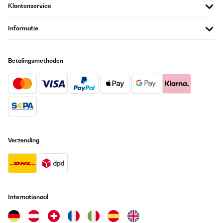
bassa... Soprattutto la notte... Perché è talmente potente che vi
Klantenservice
farebbe seccare la gola e pure le piante in casa
Utente Amazon
Informatie
Vertaal
Betalingsmethoden
GECONTROLEERDE BEOORDELING
23/12/2025
Works fine, just wish the app had some litters production
statistics
Amazon user
Vertaal
Verzending
GECONTROLEERDE BEOORDELING
20/12/2025
Das Gerät funktionierte über ein Jahr sehr gut. Dann wurde es
leider undicht, was scheinbar vorkommen kann. Ich habe dann
Internationaal
Kontakt mit Klarstein aufgenommen, umgehend Antwort
bekommen, das Gerät zurückgeschickt und kostenlos ein
Neugerät erhalten. Auch dieses leistet sehr gute Arbeit. Sehr gute