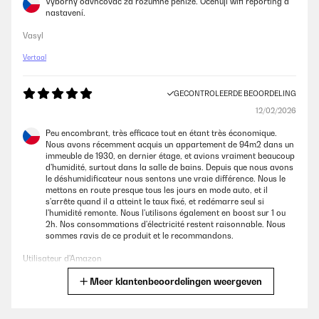
Výborný odvhčovač za rozumné peníze. Oceňuji wifi reporting a
nastavení.
Vasyl
Vertaal
GECONTROLEERDE BEOORDELING
12/02/2026
Peu encombrant, très efficace tout en étant très économique.
Nous avons récemment acquis un appartement de 94m2 dans un
immeuble de 1930, en dernier étage, et avions vraiment beaucoup
d'humidité, surtout dans la salle de bains. Depuis que nous avons
le déshumidificateur nous sentons une vraie différence. Nous le
mettons en route presque tous les jours en mode auto, et il
s'arrête quand il a atteint le taux fixé, et redémarre seul si
l'humidité remonte. Nous l'utilisons également en boost sur 1 ou
2h. Nos consommations d'électricité restent raisonnable. Nous
sommes ravis de ce produit et le recommandons.
Utilisateur d'Amazon
Meer klantenbeoordelingen weergeven
Vertaal
GECONTROLEERDE BEOORDELING