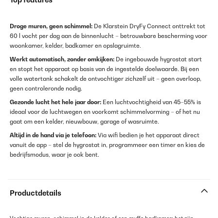
Droge muren, geen schimmel:
De Klarstein DryFy Connect onttrekt tot
60 l vocht per dag aan de binnenlucht – betrouwbare bescherming voor
woonkamer, kelder, badkamer en opslagruimte.
Werkt automatisch, zonder omkijken:
De ingebouwde hygrostat start
en stopt het apparaat op basis van de ingestelde doelwaarde. Bij een
volle watertank schakelt de ontvochtiger zichzelf uit – geen overloop,
geen controleronde nodig.
Gezonde lucht het hele jaar door:
Een luchtvochtigheid van 45–55% is
ideaal voor de luchtwegen en voorkomt schimmelvorming – of het nu
gaat om een kelder, nieuwbouw, garage of wasruimte.
Altijd in de hand via je telefoon:
Via wifi bedien je het apparaat direct
vanuit de app – stel de hygrostat in, programmeer een timer en kies de
bedrijfsmodus, waar je ook bent.
Productdetails