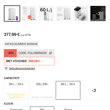
+2
377,99 €
incl. BTW
ARTIKELNUMMER: 10045546
-30%
CODE:
FULLSWING30
MET VOUCHER:
264,59 €
Gebruiksvoorwaarden
CAPACITEIT:
50 L / 24 h
50L/24h
60 L / 24 h
+2
Binnenkort weer
beschikbaar
Andere combinatie
KLEUR:
Antraciet
Wit
Zwart