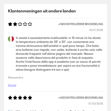
Klantenmeningen uit andere landen
GECONTROLEERDE BEOORDELING
15/07/2026
In estate è assolutamente inutilizzabile: in 15 minuti mi ha alzato
la temperatura ambiente da 28° a 30°, con ovviamente una
minima diminuzione dell'umidità in quel poco tempo. Che butta
aria bollente (non tiepida, non calda, bollente) è scritto solo nelle
domande frequenti nell'ultima pagina del manuale. Nessun
accenno nella descrizione del prodotto in fase di acquisto.
Anche l'interfaccia della app è scadente (con un sacco di parole
troncate e poca immediatezza: per capire se una funzionalità è
attiva bisogna distinguere tre acc e spe)
Alessandro
Vertaal
GECONTROLEERDE BEOORDELING
07/03/2026