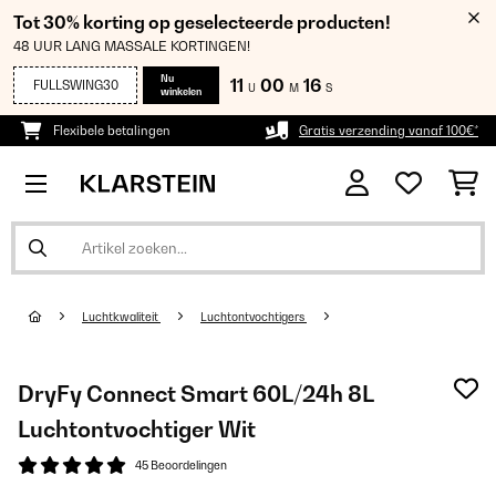
Tot 30% korting op geselecteerde producten!
48 UUR LANG MASSALE KORTINGEN!
Nu
11
00
15
FULLSWING30
U
M
S
winkelen
Flexibele betalingen
Gratis verzending vanaf 100€*
Luchtkwaliteit
Luchtontvochtigers
DryFy Connect Smart 60L/24h 8L
Luchtontvochtiger Wit
45 Beoordelingen