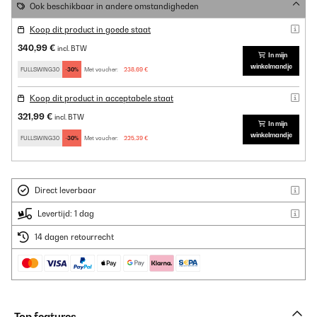
Ook beschikbaar in andere omstandigheden
Koop dit product in goede staat
340,99 €
incl. BTW
In mijn
winkelmandje
FULLSWING30
-30%
Met voucher:
238,69 €
Koop dit product in acceptabele staat
321,99 €
incl. BTW
In mijn
winkelmandje
FULLSWING30
-30%
Met voucher:
225,39 €
Direct leverbaar
Levertijd: 1 dag
14 dagen retourrecht
Top features