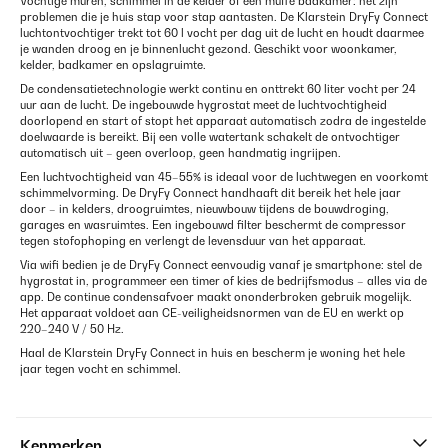
Vochtige muren, schimmel in de kelder of een muffe badkamer: het zijn
problemen die je huis stap voor stap aantasten. De Klarstein DryFy Connect
luchtontvochtiger trekt tot 60 l vocht per dag uit de lucht en houdt daarmee
je wanden droog en je binnenlucht gezond. Geschikt voor woonkamer,
kelder, badkamer en opslagruimte.
De condensatietechnologie werkt continu en onttrekt 60 liter vocht per 24
uur aan de lucht. De ingebouwde hygrostat meet de luchtvochtigheid
doorlopend en start of stopt het apparaat automatisch zodra de ingestelde
doelwaarde is bereikt. Bij een volle watertank schakelt de ontvochtiger
automatisch uit – geen overloop, geen handmatig ingrijpen.
Een luchtvochtigheid van 45–55% is ideaal voor de luchtwegen en voorkomt
schimmelvorming. De DryFy Connect handhaaft dit bereik het hele jaar
door – in kelders, droogruimtes, nieuwbouw tijdens de bouwdroging,
garages en wasruimtes. Een ingebouwd filter beschermt de compressor
tegen stofophoping en verlengt de levensduur van het apparaat.
Via wifi bedien je de DryFy Connect eenvoudig vanaf je smartphone: stel de
hygrostat in, programmeer een timer of kies de bedrijfsmodus – alles via de
app. De continue condensafvoer maakt ononderbroken gebruik mogelijk.
Het apparaat voldoet aan CE-veiligheidsnormen van de EU en werkt op
220–240 V / 50 Hz.
Haal de Klarstein DryFy Connect in huis en bescherm je woning het hele
jaar tegen vocht en schimmel.
Kenmerken