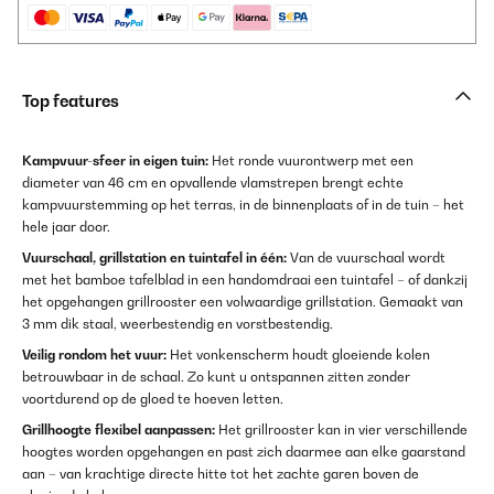
Top features
Kampvuur-sfeer in eigen tuin:
Het ronde vuurontwerp met een
diameter van 46 cm en opvallende vlamstrepen brengt echte
kampvuurstemming op het terras, in de binnenplaats of in de tuin – het
hele jaar door.
Vuurschaal, grillstation en tuintafel in één:
Van de vuurschaal wordt
met het bamboe tafelblad in een handomdraai een tuintafel – of dankzij
het opgehangen grillrooster een volwaardige grillstation. Gemaakt van
3 mm dik staal, weerbestendig en vorstbestendig.
Veilig rondom het vuur:
Het vonkenscherm houdt gloeiende kolen
betrouwbaar in de schaal. Zo kunt u ontspannen zitten zonder
voortdurend op de gloed te hoeven letten.
Grillhoogte flexibel aanpassen:
Het grillrooster kan in vier verschillende
hoogtes worden opgehangen en past zich daarmee aan elke gaarstand
aan – van krachtige directe hitte tot het zachte garen boven de