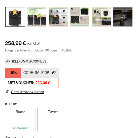
+1
258,99 €
incl. BTW
Laagste prijs in de afgelopen 30 dagen:
245,99 €
ARTIKELNUMMER: 10041229
-10%
CODE:
SALE10P
MET VOUCHER:
233,09 €
Gebruiksvoorwaarden
KLEUR:
Roest
Zwart
Beschikbaar