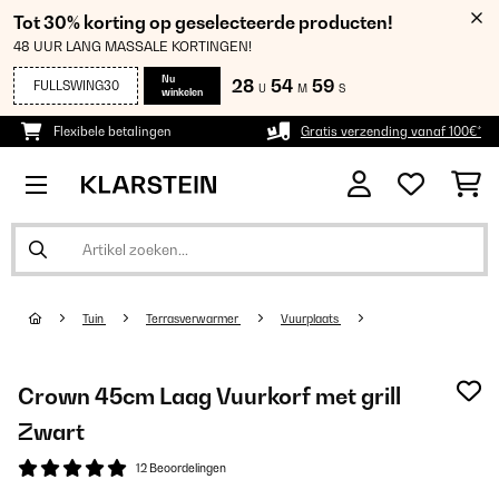
Tot 30% korting op geselecteerde producten!
48 UUR LANG MASSALE KORTINGEN!
Nu
28
54
59
FULLSWING30
U
M
S
winkelen
Flexibele betalingen
Gratis verzending vanaf 100€*
Tuin
Terrasverwarmer
Vuurplaats
Crown 45cm Laag Vuurkorf met grill
Zwart
12 Beoordelingen