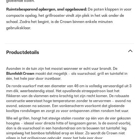
gloeiende kolen.
Ruimtebesparend opbergen, snel opgebouwd:
De poten klappen in voor
compacte opslag, het grillrooster vindt zijn plek in het vak onder de
schaal. Zodra het begint, is de Crown binnen enkele minuten
gebruiksklaar.
Productdetails
Avonden in de tuin zijn het mooist wanneer er echt vuur brandt. De
Blumfeldt Crown
maakt dat mogelijk – als vuurschaal, grill en tuintafel in
één, het hele jaar door inzetbaar.
De ronde vuurkorf met een diameter van 46 cm is volledig vervaardigd uit 3
mm dik, weerbestendig staal. Het opvallende streeppatroon laat het
flikkeren van de vlammen extra krachtig tot zijn recht komen. De robuuste
constructie weerstaat hoge temperaturen zonder te vervormen – avond na
avond, seizoen na seizoen. Een vonkenscherm voorkomt dat gloeiende
kooltjes rondvliegen en zorgt zo voor ontspannen zitten rondom het vuur.
Wie wil grillen, hangt het stevige stalen rooster op één van de vier gekozen
hoogtes – ideaal voor directe hitte of langzaam garen. Is de avond voorbij,
dan is de vuurschaal in een handomdraai om te bouwen tot tuintafel: leg
simpelweg het bamboe tafelblad erop en klaar. Zo wordt de Crown niet
alleen in het grillseizoen gebruikt, maar het hele jaar door.