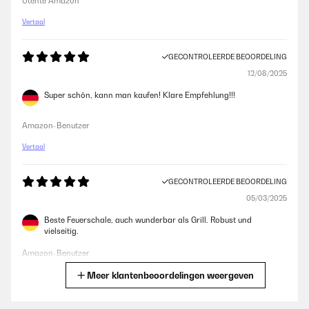
Utente Amazon
Vertaal
GECONTROLEERDE BEOORDELING
12/08/2025
Super schön, kann man kaufen! Klare Empfehlung!!!
Amazon-Benutzer
Vertaal
GECONTROLEERDE BEOORDELING
05/03/2025
Beste Feuerschale, auch wunderbar als Grill. Robust und
vielseitig.
Amazon-Benutzer
Meer klantenbeoordelingen weergeven
Vertaal