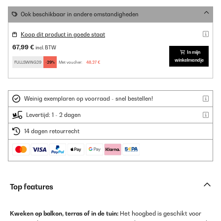
Ook beschikbaar in andere omstandigheden
Koop dit product in goede staat
67,99 €
incl. BTW
In mijn
winkelmandje
FULLSWING29
-29%
Met voucher:
48,27 €
Weinig exemplaren op voorraad - snel bestellen!
Levertijd: 1 - 2 dagen
14 dagen retourrecht
Top features
Kweken op balkon, terras of in de tuin:
Het hoogbed is geschikt voor