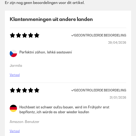
Er zijn nog geen beoordelingen voor dit artikel.
Klantenmeningen uit andere landen
GECONTROLEERDE BEOORDELING
29/04/2026
Perfektní záhon, lehké sestavení
Jarmila
Vertaal
GECONTROLEERDE BEOORDELING
31/01/2026
Hochbeet ist schwer aufzu bauen, wird im Frühjahr erst
bepflantz,.ich würde es aber wieder kaufen
Amazon-Benutzer
Vertaal