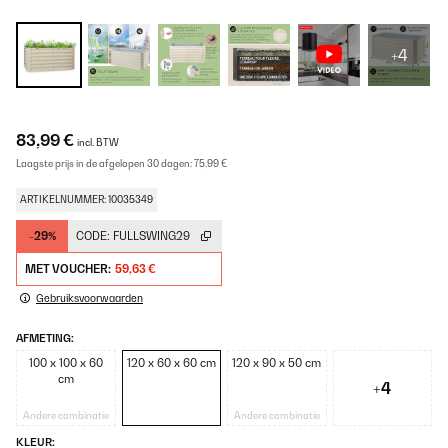
+4
83,99 €
incl. BTW
Laagste prijs in de afgelopen 30 dagen:
75,99 €
ARTIKELNUMMER: 10035349
-29%
CODE:
FULLSWING29
MET VOUCHER:
59,63 €
Gebruiksvoorwaarden
AFMETING:
100 x 100 x 60
120 x 60 x 60 cm
120 x 90 x 50 cm
cm
+4
Andere combinatie
Andere combinatie
KLEUR: