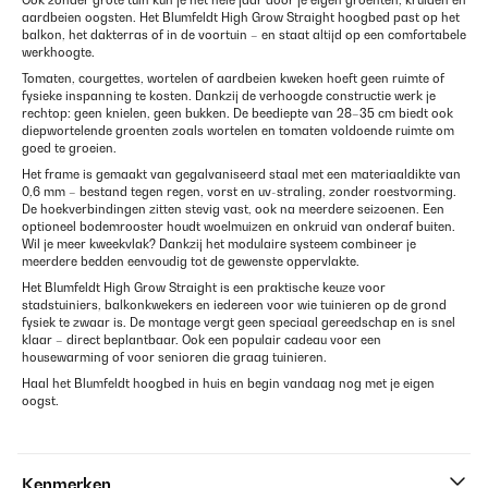
Ook zonder grote tuin kun je het hele jaar door je eigen groenten, kruiden en
aardbeien oogsten. Het Blumfeldt High Grow Straight hoogbed past op het
balkon, het dakterras of in de voortuin – en staat altijd op een comfortabele
werkhoogte.
Tomaten, courgettes, wortelen of aardbeien kweken hoeft geen ruimte of
fysieke inspanning te kosten. Dankzij de verhoogde constructie werk je
rechtop: geen knielen, geen bukken. De beediepte van 28–35 cm biedt ook
diepwortelende groenten zoals wortelen en tomaten voldoende ruimte om
goed te groeien.
Het frame is gemaakt van gegalvaniseerd staal met een materiaaldikte van
0,6 mm – bestand tegen regen, vorst en uv-straling, zonder roestvorming.
De hoekverbindingen zitten stevig vast, ook na meerdere seizoenen. Een
optioneel bodemrooster houdt woelmuizen en onkruid van onderaf buiten.
Wil je meer kweekvlak? Dankzij het modulaire systeem combineer je
meerdere bedden eenvoudig tot de gewenste oppervlakte.
Het Blumfeldt High Grow Straight is een praktische keuze voor
stadstuiniers, balkonkwekers en iedereen voor wie tuinieren op de grond
fysiek te zwaar is. De montage vergt geen speciaal gereedschap en is snel
klaar – direct beplantbaar. Ook een populair cadeau voor een
housewarming of voor senioren die graag tuinieren.
Haal het Blumfeldt hoogbed in huis en begin vandaag nog met je eigen
oogst.
Kenmerken