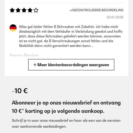
GECONTROLEERDE BEOORDELING
23/01/2026
Alles gut leider fehlen 8 Schrauben mit Zubehör, ich habe mich
diesbezüglich mit dem Verkäufer in Verbindung gesetzt und hoffe
jetzt, dass diese Schrauben geliefert werden können, ansonsten
ist es nicht gut, da 8 Verschraubungen sonst fehlen und die
Stabilität dann nicht garantiert werden kann...
Amazon-Benutzer
Meer klantenbeoordelingen weergeven
Vertaal
GECONTROLEERDE BEOORDELING
01/11/2025
-10 €
Over time I have purchased 3 of these raised beds. Ideal height to
work with and saves back bending.
Abonneer je op onze nieuwsbrief en ontvang
10 €* korting op je volgende aankoop.
Amazon user
Vertaal
Schrijf je in voor onze nieuwsbrief en hoor als een van de eersten
over aankomende aanbiedingen.