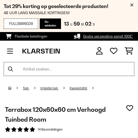
Tot 29% korting op geselecteerde producten!
48 UUR LANG MASSALE KORTINGEN!
Nu
13
59
01
FULLSWING29
U
M
S
winkelen
Flexibele betalingen
Gratis verzending vanaf 100€*
Tuin
Irrigatie tuin
Kweektafel
Terrabox 120x60x60 cm Verhoogd
Tuinbed Room
14 Beoordelingen