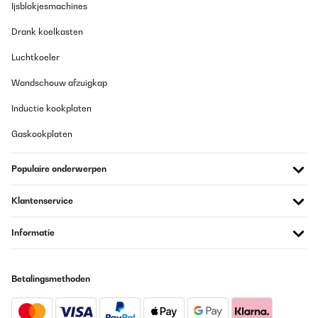
Ijsblokjesmachines
nur sagen dass es viele Schrauben sind aber alles einfach zu
handhaben. Ging relatif schnell! Kann ich nur empfehlen. Der
einzige negative Punkt, einige Teile hatten Schrammen. Da es
Drank koelkasten
aber ein Hochbeet, was Draussen steht, ist, war das für mich jetzt
kein Problem.
Luchtkoeler
Amazon-Benutzer
Wandschouw afzuigkap
Vertaal
Inductie kookplaten
Gaskookplaten
GECONTROLEERDE BEOORDELING
26/03/2025
Populaire onderwerpen
Cet espace de jardin présente des finitions correctes.Le modèle
installé fait 1800x900x600.L'emballage carton correct de
930x665x60 (mm) et peut se porter aisément.Quelques fines
Klantenservice
bavures résultant des découpes sont perceptibles, sans danger
particulier en utilisant des gants pour le montage.Placer les
bavures à l'intérieur (coté terre), vers le bas (petit repli tôle en
Informatie
haut, grand repli en bas) ou neutralisées par l'assemblage (zone
contact entre panneaux).Enlever les films protecteurs bleu avant
l'assemblage pour plus de facilité.L'épaisseur des tôles
galvanisées de 6/10ème conviennent et présentent une durabilité
Betalingsmethoden
intéressante.La visserie est de qualité : M6 est une dimension qui
convient parfaitement à cet usage sans risque de rupture au
serrage manuel.J'ai ajouté une tige filetée M6 pour limiter la