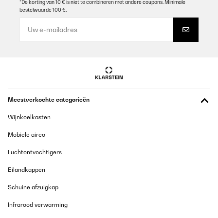
*De korting van 10 € is niet te combineren met andere coupons. Minimale
GECONTROLEERDE BEOORDELING
bestelwaarde 100 €.
25/09/2025
Für mich gute Qualität ist für wenig Platz im Garten zu empfehlen
Amazon-Benutzer
Vertaal
GECONTROLEERDE BEOORDELING
Meestverkochte categorieën
26/05/2025
Wijnkoelkasten
Ein schönes Design und es hat die richtige Höhe.Das zusammen
bauen ist sehr Einfach. Viele Schrauben. Es hätte etwas breiter
sein können
Mobiele airco
Amazon-Benutzer
Luchtontvochtigers
Vertaal
Eilandkappen
Schuine afzuigkap
GECONTROLEERDE BEOORDELING
12/04/2025
Infrarood verwarming
Das Hochbeet ist top. Betreffend der zusammensetzung kann ich