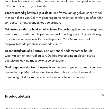
tomaten, bonen, courgette, pompoen en veel meer – en past op vrijwel
elke buitenruimte, groot of klein.
Weerbestendig het hele jaar door:
Het frame van gegalvaniseerd staal
met een dikte van 0,6 mm gaat regen, vorst en uv-straling te lijf zonder
te roesten of extra onderhoud te vragen.
Tuinieren zonder te bukken of knielen:
De verhoogde opbouw zorgt voor
een comfortabele, rechtopstaande werkhouding – prettig voor de rug
en ideaal voor senioren. De beediepte van 28–35 cm geeft ook
diepwortelende planten voldoende ruimte.
Beschermd van alle kanten:
Een optioneel bodemrooster houdt
woelmuizen en onkruid buiten. De hoekverbindingen blijven stevig
vastzitten, ook na meerdere groeiseizoenen.
Snel opgebouwd, direct beplantbaar:
De montage vergt geen speciaal
gereedschap. Met het modulaire systeem breid je het kweekvlak
eenvoudig uit door meerdere bedden aan elkaar te koppelen.
Productdetails