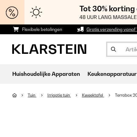
Tot 30% korting
48 UUR LANG MASSALE
Flexibele betalingen
Gratis verzending vanaf
Huishoudelijke Apparaten
Keukenapparatuur
Tuin
Irrigatie tuin
Kweektafel
Terrabox 2