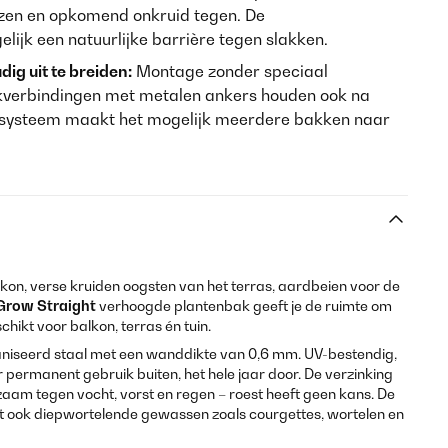
en en opkomend onkruid tegen. De
elijk een natuurlijke barrière tegen slakken.
g uit te breiden:
Montage zonder speciaal
kverbindingen met metalen ankers houden ook na
e systeem maakt het mogelijk meerdere bakken naar
kon, verse kruiden oogsten van het terras, aardbeien voor de
Grow Straight
verhoogde plantenbak geeft je de ruimte om
schikt voor balkon, terras én tuin.
niseerd staal met een wanddikte van 0,6 mm. UV-bestendig,
permanent gebruik buiten, het hele jaar door. De verzinking
aam tegen vocht, vorst en regen – roest heeft geen kans. De
t ook diepwortelende gewassen zoals courgettes, wortelen en