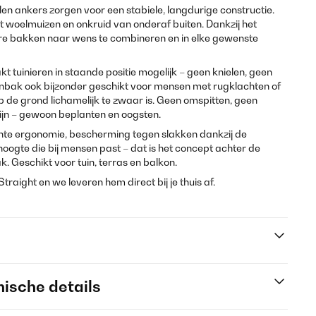
n ankers zorgen voor een stabiele, langdurige constructie.
woelmuizen en onkruid van onderaf buiten. Dankzij het
re bakken naar wens te combineren en in elke gewenste
tuinieren in staande positie mogelijk – geen knielen, geen
nbak ook bijzonder geschikt voor mensen met rugklachten of
op de grond lichamelijk te zwaar is. Geen omspitten, geen
ijn – gewoon beplanten en oogsten.
hte ergonomie, bescherming tegen slakken dankzij de
ogte die bij mensen past – dat is het concept achter de
 Geschikt voor tuin, terras en balkon.
raight en we leveren hem direct bij je thuis af.
ische details