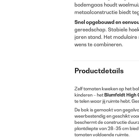
bodemgaas houdt woelmuiz
metaalconstructie biedt teg
Snel opgebouwd en eenvoudi
gereedschap. Stabiele hoe
jaren stand. Het modulair
wens te combineren.
Productdetails
Zelf tomaten kweken op het bal
kinderen – het
Blumfeldt High 
te telen waar jij ruimte hebt. Ge
De bak is gemaakt van gegalva
weerbestendig en geschikt voor 
beschermt de constructie duurz
plantdiepte van 28–35 cm bied
tomaten voldoende ruimte.