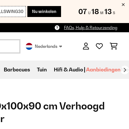
07
18
12
LLSWING30
Nu winkelen
U
M
S
FAQs, Hulp & Retourzending
Nederlands
Barbecues
Tuin
Hifi & Audio
Aanbiedingen
Ni
0x100x90 cm Verhoogd
r