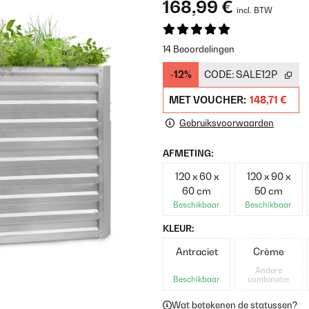
168,99 €
incl. BTW
14 Beoordelingen
-12%
CODE:
SALE12P
MET VOUCHER:
148,71 €
Gebruiksvoorwaarden
AFMETING:
120 x 60 x
120 x 90 x
60 cm
50 cm
Beschikbaar
Beschikbaar
KLEUR:
Antraciet
Crème
Andere
Beschikbaar
combinatie
Wat betekenen de statussen?