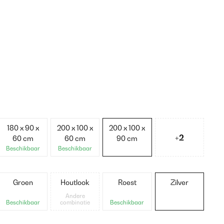
180 x 90 x
200 x 100 x
200 x 100 x
+2
60 cm
60 cm
90 cm
Beschikbaar
Beschikbaar
Groen
Houtlook
Roest
Zilver
Andere
Beschikbaar
combinatie
Beschikbaar