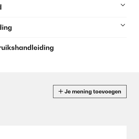
d
ding
ruikshandleiding
Je mening toevoegen