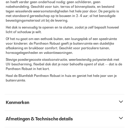
en heeft verder geen onderhoud nodig: geen schilderen, geen
nabehandeling. Geschikt voor tuin, terras of binnenplaats, en bestand
tegen wisselende weersomstandigheden het hele jaar door. De pergola is
met standaard gereedschap op te bouwen in 2–4 uur; al het benodigde
bevestigingsmateriaal zit bij de levering.
Het dak is eenvoudig te openen en te sluiten, zodat je zelf bepaalt hoeveel
licht of schaduw je wilt.
Of het nu gaat om een eethoek buiten, een loungeplek of een speelruimte
voor kinderen: de Pantheon Robust geeft je buitenruimte een duidelijke
afbakening en bruikbaar comfort. Geschikt voor particuliere tuinen,
horecagelegenheden en vakantiewoningen.
Stevige poedergecoate staalconstructie, weerbestendig polyesterdak met
UV-bescherming, flexibel dak dat je naar behoefte opent of sluit — dat is de
Pantheon Robust in het kort.
Haal de Blumfeldt Pantheon Robust in huis en geniet het hele jaar van je
buitenruimte.
Kenmerken
Afmetingen & Technische details