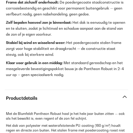
Frame dat zichzelf onderhoudt:
De poedergecoate staalconstructie is
corrosiebestendig en geschikt voor permanent buitengebruik — geen
verfbeurt nodig, geen nabehandeling, geen gedoe.
Zelf bepalen hoeveel zon je binnenlaat:
Het dak is eenvoudig te openen
en te sluiten, zodat je lichtinval en schaduw aanpast aan de stand van
de zon of je eigen voorkeur.
Stabiel bij wind en wisselend weer:
Het poedergecoate stalen frame
zorgt voor hoge stabiliteit en draagkracht — de constructie staat
stevig, ook bij sterkere wind.
Klaar voor gebruik in een middag:
Met standaard gereedschap en het
meegeleverde bevestigingspakket bouw je de Pantheon Robust in 2–4
uur op — geen speciaalwerk nodig.
Productdetails
Met de Blumfeldt Pantheon Robust haal je het hele jaar buiten zitten — ook
als het bewolkt is, even regent of de zon fel schijnt.
Het dak van polyester met waterafstotende PU-coating (160 g/m²) houdt
regen en directe zon buiten. Het stalen frame met poedercoating roest niet