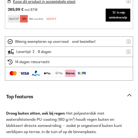
Koop dit product in acceptabele staat
265,99 €
incl. BTW
In mijn
winkelmandje
SALE12P
-12%
Met voucher:
234,07 €
Weinig exemplaren op voorraad - snel bestellen!
Levertijd: 2 - 8 dagen
14 dagen retourrecht
Top features
Droog buiten zitten, ook bij regen:
Het polyesterdak met
waterafstotende PU-coating (160 g/m²) houdt regen buiten en
blokkeert directe zonnestraling — zodat je ongestoord buiten kunt
verblijven op terras, in de tuin of op de binnenplaats.