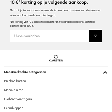
10 €* korting op je volgende aankoop.
Utilisateur d'Amazon
Vertaal
Schrijf je in voor onze nieuwsbrief en hoor als een van de eersten
over aankomende aanbiedingen.
*De korting van 10 € is niet te combineren met andere coupons. Minimale
GECONTROLEERDE BEOORDELING
bestelwaarde 100 €.
16/08/2024
So im ganzen bin ich zufrieden, das Gestell hätte für das Geld
stabiler sein können. Erfüllt alles seinen Zweck.
Amazon-Benutzer
Vertaal
GECONTROLEERDE BEOORDELING
Meestverkochte categorieën
01/08/2024
Wijnkoelkasten
Es war zwar eine Stange verbogen aber wir haben es dann
etwas bearbeitet und wieder hinbekommen.
Mobiele airco
Amazon-Benutzer
Luchtontvochtigers
Vertaal
Eilandkappen