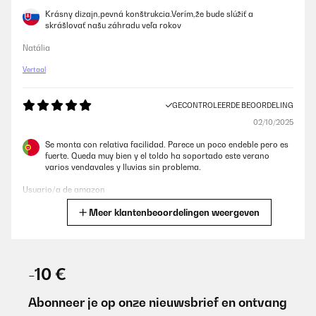
Krásny dizajn,pevná konštrukcia.Verím,že bude slúžiť a
skrášlovať našu záhradu veľa rokov
Natália
Vertaal
GECONTROLEERDE BEOORDELING
02/10/2025
Se monta con relativa facilidad. Parece un poco endeble pero es
fuerte. Queda muy bien y el toldo ha soportado este verano
varios vendavales y lluvias sin problema.
Usuario/a de amazon
Meer klantenbeoordelingen weergeven
Vertaal
GECONTROLEERDE BEOORDELING
08/06/2025
-10 €
Article suffisanment solide la bâche protège très bien le seul
soucis c est le montage qui est quand même assez complexe...
Abonneer je op onze nieuwsbrief en ontvang