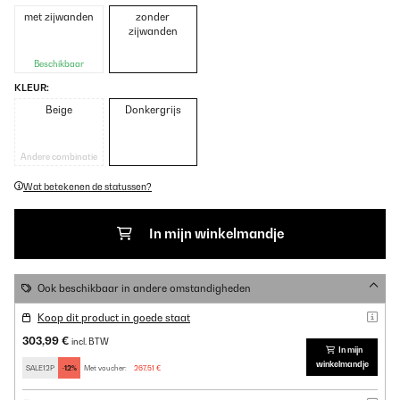
met zijwanden
zonder
zijwanden
Beschikbaar
KLEUR:
Beige
Donkergrijs
Andere combinatie
Wat betekenen de statussen?
In mijn winkelmandje
Ook beschikbaar in andere omstandigheden
Koop dit product in goede staat
303,99 €
incl. BTW
In mijn
winkelmandje
SALE12P
-12%
Met voucher:
267,51 €