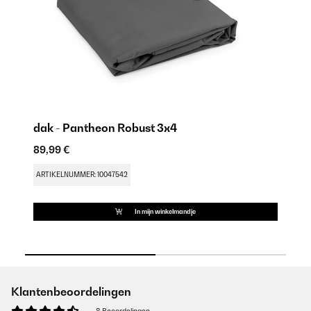
dak - Pantheon Robust 3x4
sc
89,99 €
51
ARTIKELNUMMER: 10047542
AR
In mijn winkelmandje
Klantenbeoordelingen