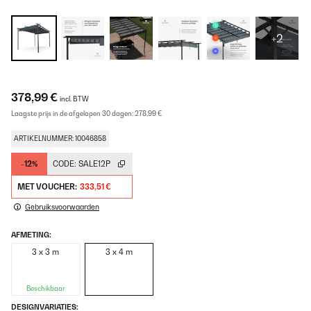
+2
378,99 €
incl. BTW
Laagste prijs in de afgelopen 30 dagen:
278,99 €
ARTIKELNUMMER: 10046858
-12%
CODE:
SALE12P
MET VOUCHER:
333,51 €
Gebruiksvoorwaarden
AFMETING:
3 x 3 m
3 x 4 m
Beschikbaar
DESIGNVARIATIES: