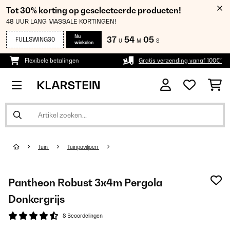
Tot 30% korting op geselecteerde producten!
48 UUR LANG MASSALE KORTINGEN!
Nu
37
54
04
FULLSWING30
U
M
S
winkelen
Flexibele betalingen
Gratis verzending vanaf 100€*
Tuin
Tuinpaviljoen
Pantheon Robust 3x4m Pergola
Donkergrijs
8 Beoordelingen