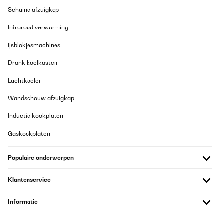
GECONTROLEERDE BEOORDELING
Schuine afzuigkap
18/07/2024
Infrarood verwarming
Die Pergola bestellt und paar Tage später kamen die beiden
Pakte.Die Pergola macht einen soliden Eindruck.Beim Aufbau
Ijsblokjesmachines
sollte sich man ruhig Zeit nehmen und exakt nach Aufbauplan
zusammenschrauben und -montieren. Alle Teile sind vorbildlich
Drank koelkasten
nummeriert bzw. beschriftet, dass man sich gut zu recht findet.
Der Aufbau verlangt etwas Ruhe und Zeit, aber dennoch gut
machbar.Bin voll zufrieden und für den Preis sowieso
Luchtkoeler
doppelt..Auch die beiden Rollos an 2 Seiten, rundem die Pergola
ab. Volle Kaufempfehlung!!!
Wandschouw afzuigkap
Amazon-Benutzer
Inductie kookplaten
Vertaal
Gaskookplaten
GECONTROLEERDE BEOORDELING
Populaire onderwerpen
05/06/2024
Prompte Lieferung innert 3 Tagen, alle Teile vorhanden,
Klantenservice
verständliche Betriebsanleitung, innert 2 Stundenaufgebaut.
Macht einen stabilen Eindruck. Kann ich nur weiterempfehlen.
Informatie
RIO
Amazon-Benutzer