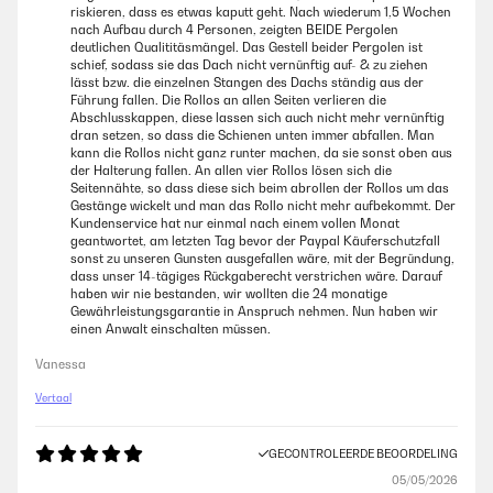
riskieren, dass es etwas kaputt geht. Nach wiederum 1,5 Wochen
nach Aufbau durch 4 Personen, zeigten BEIDE Pergolen
deutlichen Qualititäsmängel. Das Gestell beider Pergolen ist
schief, sodass sie das Dach nicht vernünftig auf- & zu ziehen
lässt bzw. die einzelnen Stangen des Dachs ständig aus der
Führung fallen. Die Rollos an allen Seiten verlieren die
Abschlusskappen, diese lassen sich auch nicht mehr vernünftig
dran setzen, so dass die Schienen unten immer abfallen. Man
kann die Rollos nicht ganz runter machen, da sie sonst oben aus
der Halterung fallen. An allen vier Rollos lösen sich die
Seitennähte, so dass diese sich beim abrollen der Rollos um das
Gestänge wickelt und man das Rollo nicht mehr aufbekommt. Der
Kundenservice hat nur einmal nach einem vollen Monat
geantwortet, am letzten Tag bevor der Paypal Käuferschutzfall
sonst zu unseren Gunsten ausgefallen wäre, mit der Begründung,
dass unser 14-tägiges Rückgaberecht verstrichen wäre. Darauf
haben wir nie bestanden, wir wollten die 24 monatige
Gewährleistungsgarantie in Anspruch nehmen. Nun haben wir
einen Anwalt einschalten müssen.
Vanessa
Vertaal
GECONTROLEERDE BEOORDELING
05/05/2026