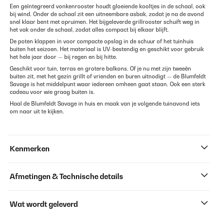
Een geïntegreerd vonkenrooster houdt gloeiende kooltjes in de schaal, ook
bij wind. Onder de schaal zit een uitneembare asbak, zodat je na de avond
snel klaar bent met opruimen. Het bijgeleverde grillrooster schuift weg in
het vak onder de schaal, zodat alles compact bij elkaar blijft.
De poten klappen in voor compacte opslag in de schuur of het tuinhuis
buiten het seizoen. Het materiaal is UV-bestendig en geschikt voor gebruik
het hele jaar door — bij regen en bij hitte.
Geschikt voor tuin, terras en grotere balkons. Of je nu met zijn tweeën
buiten zit, met het gezin grillt of vrienden en buren uitnodigt — de Blumfeldt
Savage is het middelpunt waar iedereen omheen gaat staan. Ook een sterk
cadeau voor wie graag buiten is.
Haal de Blumfeldt Savage in huis en maak van je volgende tuinavond iets
om naar uit te kijken.
Kenmerken
Afmetingen & Technische details
Wat wordt geleverd