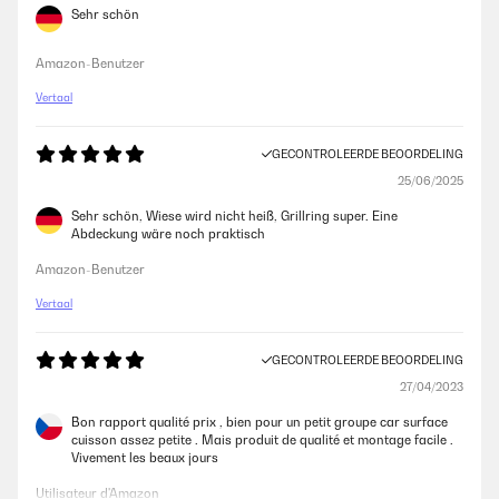
Sehr schön
Amazon-Benutzer
Vertaal
GECONTROLEERDE BEOORDELING
25/06/2025
Sehr schön, Wiese wird nicht heiß, Grillring super. Eine
Abdeckung wäre noch praktisch
Amazon-Benutzer
Vertaal
GECONTROLEERDE BEOORDELING
27/04/2023
Bon rapport qualité prix , bien pour un petit groupe car surface
cuisson assez petite . Mais produit de qualité et montage facile .
Vivement les beaux jours
Utilisateur d'Amazon