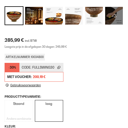
+3
285,99 €
incl. BTW
Laagste prijs in de afgelopen 30 dagen:
245,99 €
ARTIKELNUMMER: 10034800
-30%
CODE:
FULLSWING30
MET VOUCHER:
200,19 €
Gebruiksvoorwaarden
PRODUCTTYPEVARIATIE:
Staand
laag
Andere combinatie
KLEUR: