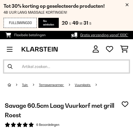
Tot 30% korting op geselecteerde producten!
48 UUR LANG MASSALE KORTINGEN!
Nu
20
49
31
FULLSWING30
U
M
S
winkelen
Flexibele betalingen
Gratis verzending vanaf 100€*
Tuin
Terrasverwarmer
Vuurplaats
Savage 60.5cm Laag Vuurkorf met grill
Roest
6 Beoordelingen