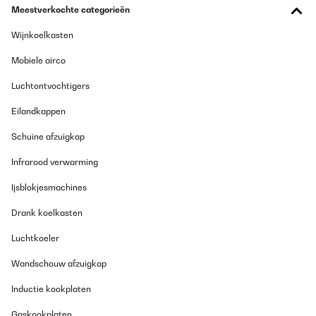
Meestverkochte categorieën
Vertaal
Wijnkoelkasten
GECONTROLEERDE BEOORDELING
Mobiele airco
21/01/2020
Luchtontvochtigers
Auch wenn wir aktuell offiziell Winter haben, hatten wir vor ein
paar Tagen 12 Grad am Tag und konnten daher den Korb
Eilandkappen
entspannt testen beim ersten angrillen des Jahres auf der
Terrasse. Der Aufbau ging zügig und war echt überraschend
Schuine afzuigkap
einfach. Nach kurzer Zeit brannten bereits die ersten Hölzer.
Eigentlich haben wir einen Bodenschwenkgrill, aber ich konnte
es mir nicht nehmen lassen den Korb zu testen. Die Vegetarier
Infrarood verwarming
und Veganer unter uns haben ihr Gemüse da drauf gegrillt,
während das Fleisch auf dem Schwenker lag. Das Ergebnis war
Ijsblokjesmachines
absolut top. Lecker, durch und nicht verbrannt. Würde ich mir
sofort wieder holen.
Drank koelkasten
Amazon-Benutzer
Luchtkoeler
Vertaal
Wandschouw afzuigkap
Inductie kookplaten
Gaskookplaten