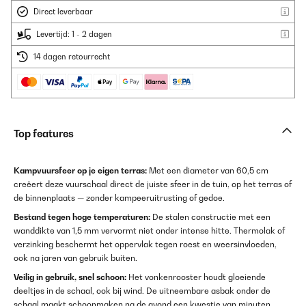
Direct leverbaar
Levertijd: 1 - 2 dagen
14 dagen retourrecht
Top features
Kampvuursfeer op je eigen terras:
Met een diameter van 60,5 cm
creëert deze vuurschaal direct de juiste sfeer in de tuin, op het terras of
de binnenplaats — zonder kampeeruitrusting of gedoe.
Bestand tegen hoge temperaturen:
De stalen constructie met een
wanddikte van 1,5 mm vervormt niet onder intense hitte. Thermolak of
verzinking beschermt het oppervlak tegen roest en weersinvloeden,
ook na jaren van gebruik buiten.
Veilig in gebruik, snel schoon:
Het vonkenrooster houdt gloeiende
deeltjes in de schaal, ook bij wind. De uitneembare asbak onder de
schaal maakt schoonmaken na de avond een kwestie van minuten.