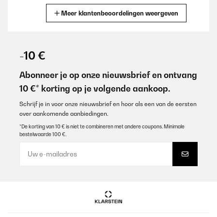
Meer klantenbeoordelingen weergeven
Vertaal
GECONTROLEERDE BEOORDELING
23/04/2022
-10 €
Ansonsten, schnelle Lieferung und sonst okey.
Abonneer je op onze nieuwsbrief en ontvang
Amazon-Benutzer
10 €* korting op je volgende aankoop.
Vertaal
Schrijf je in voor onze nieuwsbrief en hoor als een van de eersten
over aankomende aanbiedingen.
GECONTROLEERDE BEOORDELING
*De korting van 10 € is niet te combineren met andere coupons. Minimale
bestelwaarde 100 €.
01/03/2022
Mein Mann hat sich schon länger eine Feuerschale für den
Garten gewünscht. Diese hat mich vom Aussehen und das man
noch drauf grillen kann sehr angesprochen. Ohne wieder den
grossen Grill anzumachen und was ich noch sehr praktisch finde,
Holz ist auch noch drunter Stapelbar. Lieferung ging schnell,
mein Mann war total glücklich über seinen Geschenk, Grill ist
schnell aufgebaut. Und es kann schon losgehen.
Amazon-Benutzer