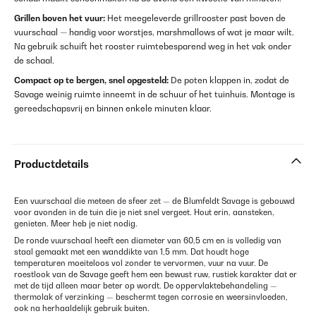
Grillen boven het vuur:
Het meegeleverde grillrooster past boven de
vuurschaal — handig voor worstjes, marshmallows of wat je maar wilt.
Na gebruik schuift het rooster ruimtebesparend weg in het vak onder
de schaal.
Compact op te bergen, snel opgesteld:
De poten klappen in, zodat de
Savage weinig ruimte inneemt in de schuur of het tuinhuis. Montage is
gereedschapsvrij en binnen enkele minuten klaar.
Productdetails
Een vuurschaal die meteen de sfeer zet — de Blumfeldt Savage is gebouwd
voor avonden in de tuin die je niet snel vergeet. Hout erin, aansteken,
genieten. Meer heb je niet nodig.
De ronde vuurschaal heeft een diameter van 60,5 cm en is volledig van
staal gemaakt met een wanddikte van 1,5 mm. Dat houdt hoge
temperaturen moeiteloos vol zonder te vervormen, vuur na vuur. De
roestlook van de Savage geeft hem een bewust ruw, rustiek karakter dat er
met de tijd alleen maar beter op wordt. De oppervlaktebehandeling —
thermolak of verzinking — beschermt tegen corrosie en weersinvloeden,
ook na herhaaldelijk gebruik buiten.