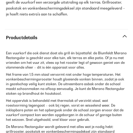
geeft de vuurkorf een verzorgde uitstraling op elk terras. Grillrooster,
pookstok en vonkenbeschermingsdeksel zijn standaard meegeleverd –
je hoeft niets extra's aan te schaffen.
Productdetails
Een vuurkorf die ook dienst doet als grill én bijzettafel: de Blumfeldt Merano
Rectangular is geschikt voor elke tuin, elk terras en elke patio. Of je nu met
vrienden om het vuur zit, vlees op het rooster legt of gewoon geniet van de
vlammende sfeer – dit is één apparaat voor alles.
Het frame van 1,5 mm staal vervormt niet onder hoge temperaturen. Het
vonkenbeschermingsrooster houdt gloeiende vonken binnen, zodat je ook
in gezelschap veilig kunt stoken. De uitneembare asbak onder de schaal
maakt schoonmaken na afloop eenvoudig. Je kunt de Merano Rectangular
stoken op brandhout én houtskool.
Het oppervlak is behandeld met thermolak of verzinkt staal, wat
roestvorming tegengaat – ook bij regen, vorst en wisselend weer. De
inklapbare poten en het opbergvak onder de schaal zorgen ervoor dat de
vuurkorf compact kan worden opgeborgen in de schuur of garage buiten
het seizoen. Snel uitgehaald, snel klaar voor gebruik.
De Merano Rectangular wordt geleverd met alles wat je nodig hebt:
grillrooster, pookstok en vonkenbeschermingsdeksel zijn standaard