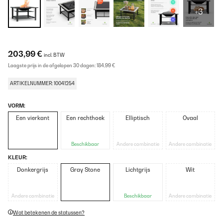
+3
203,99 €
incl. BTW
Laagste prijs in de afgelopen 30 dagen:
184,99 €
ARTIKELNUMMER: 10041254
VORM:
Een vierkant
Een rechthoek
Elliptisch
Ovaal
Beschikbaar
Andere combinatie
Andere combinatie
KLEUR:
Donkergrijs
Gray Stone
Lichtgrijs
Wit
Andere combinatie
Beschikbaar
Andere combinatie
Wat betekenen de statussen?