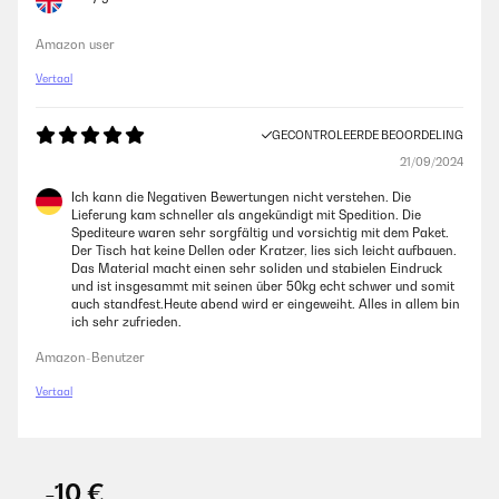
Amazon user
Vertaal
GECONTROLEERDE BEOORDELING
21/09/2024
Ich kann die Negativen Bewertungen nicht verstehen. Die
Lieferung kam schneller als angekündigt mit Spedition. Die
Spediteure waren sehr sorgfältig und vorsichtig mit dem Paket.
Der Tisch hat keine Dellen oder Kratzer, lies sich leicht aufbauen.
Das Material macht einen sehr soliden und stabielen Eindruck
und ist insgesammt mit seinen über 50kg echt schwer und somit
auch standfest.Heute abend wird er eingeweiht. Alles in allem bin
ich sehr zufrieden.
Amazon-Benutzer
Vertaal
-10 €