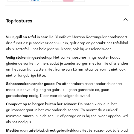
Top features
Vuur, grill en tafel in één:
De Blumfeldt Merano Rectangular combineert
drie functies: je stookt er een vuur in, grilt erop en gebruikt het tafelblad
als bijzettafel – het hele jaar bruikbaar, ook bij wisselend weer.
Veilig stoken in gezelschap:
Het vonkenbeschermingsrooster houdt
gloeiende vonken binnen, zodat je zonder zorgen met familie of vrienden
om het vuur kunt zitten. Het frame van 1,5 mm staal vervormt niet, ook
niet bij langdurige hitte.
Schoonmaken zonder gedoe:
De uitneembare asbak onder de schaal
maak je eenvoudig leeg na gebruik – geen gemorste as, geen
gereedschap nodig. Klaar voor de volgende avond.
Compact op te bergen buiten het seizoen:
De poten klap je in, het
grillrooster gaat in het vak onder de schaal. Zo neemt de vuurkorf
minimale ruimte in in de schuur of garage en is hij snel weer opgebouwd
als het nodig is.
Mediterraan tafelblad, direct gebruiksklaar:
Het terrazzo-look tafelblad