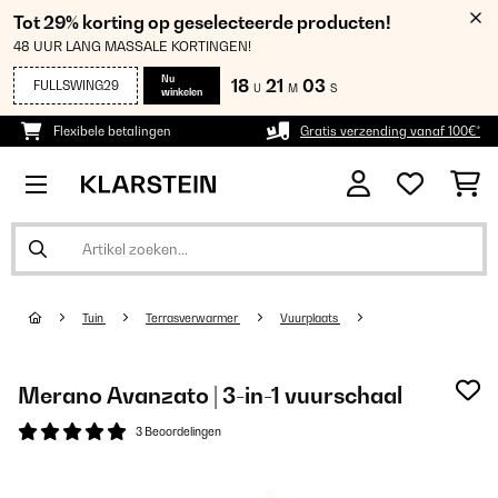
Tot 29% korting op geselecteerde producten!
48 UUR LANG MASSALE KORTINGEN!
Nu
18
21
03
FULLSWING29
U
M
S
winkelen
Flexibele betalingen
Gratis verzending vanaf 100€*
Tuin
Terrasverwarmer
Vuurplaats
Merano Avanzato | 3-in-1 vuurschaal
3 Beoordelingen