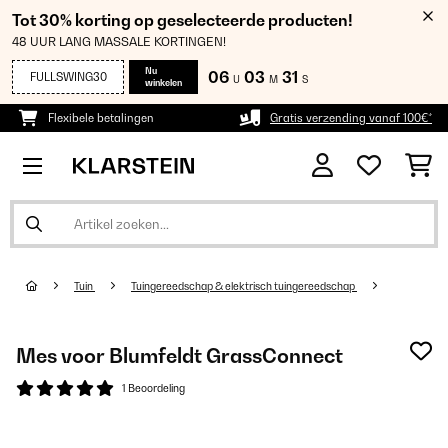
Tot 30% korting op geselecteerde producten!
48 UUR LANG MASSALE KORTINGEN!
Nu
06
03
30
FULLSWING30
U
M
S
winkelen
Flexibele betalingen
Gratis verzending vanaf 100€*
Tuin
Tuingereedschap & elektrisch tuingereedschap
Mes voor Blumfeldt GrassConnect
1 Beoordeling