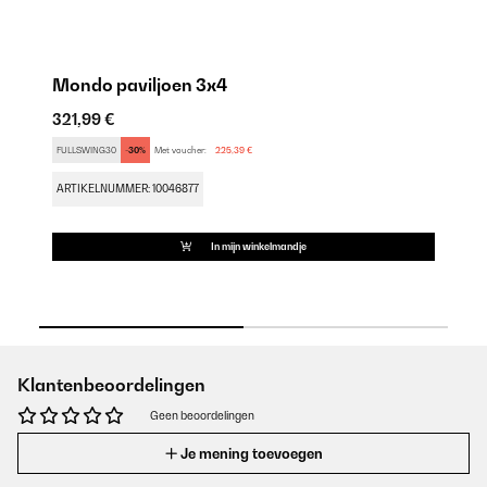
Mondo paviljoen 3x4
M
321,99 €
35
FULLSWING30
-30%
Met voucher:
225,39 €
FU
ARTIKELNUMMER: 10046877
AR
In mijn winkelmandje
Klantenbeoordelingen
Geen beoordelingen
Je mening toevoegen