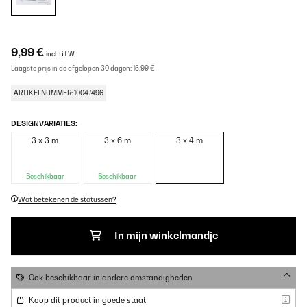
9,99 €
incl. BTW
Laagste prijs in de afgelopen 30 dagen:
15,99 €
ARTIKELNUMMER: 10047496
DESIGNVARIATIES:
3 x 3 m
3 x 6 m
3 x 4 m
Beschikbaar
Beschikbaar
Wat betekenen de statussen?
In mijn winkelmandje
Ook beschikbaar in andere omstandigheden
Koop dit product in goede staat