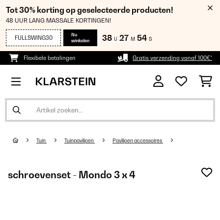
Tot 30% korting op geselecteerde producten!
48 UUR LANG MASSALE KORTINGEN!
Nu
38
27
53
FULLSWING30
U
M
S
winkelen
Flexibele betalingen
Gratis verzending vanaf 100€*
Tuin
Tuinpaviljoen
Paviljoen accessoires
schroevenset - Mondo 3 x 4