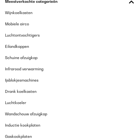
Meestverkochte categorieën
Wijnkoelkasten
Mobiele airco
Luchtontvochtigers
Eilandkappen
Schuine afzuigkap
Infrarood verwarming
Ijsblokjesmachines
Drank koelkasten
Luchtkoeler
Wandschouw afzuigkap
Inductie kookplaten
Gaskookplaten