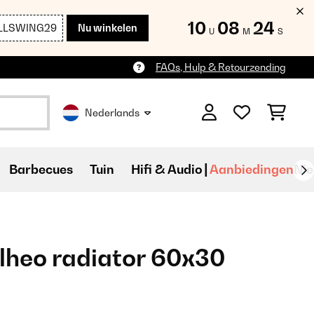
10
08
22
LLSWING29
Nu winkelen
U
M
S
FAQs, Hulp & Retourzending
Nederlands
Barbecues
Tuin
Hifi & Audio
Aanbiedingen
Ni
llheo radiator 60x30