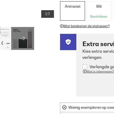
Antraciet
Wit
1/7
Beschikbaar
Wat betekenen de statussen?
+2
Extra serv
Kies extra servi
verlengen.
Verlengde ga
Wat is inbegrepen?
Weinig exemplaren op voorr