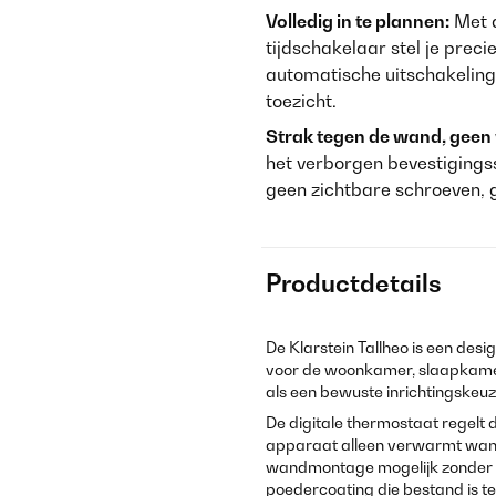
Volledig in te plannen:
Met 
tijdschakelaar stel je prec
automatische uitschakeling 
toezicht.
Strak tegen de wand, geen 
het verborgen bevestiging
geen zichtbare schroeven, 
Productdetails
De Klarstein Tallheo is een des
voor de woonkamer, slaapkamer o
als een bewuste inrichtingskeuz
De digitale thermostaat regelt 
apparaat alleen verwarmt wanne
wandmontage mogelijk zonder vl
poedercoating die bestand is 