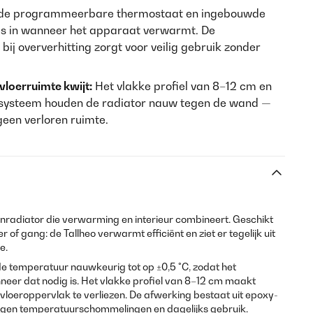
de programmeerbare thermostaat en ingebouwde
ies in wanneer het apparaat verwarmt. De
bij oververhitting zorgt voor veilig gebruik zonder
vloerruimte kwijt:
Het vlakke profiel van 8–12 cm en
ssysteem houden de radiator nauw tegen de wand —
geen verloren ruimte.
ignradiator die verwarming en interieur combineert. Geschikt
f gang: de Tallheo verwarmt efficiënt en ziet er tegelijk uit
e.
de temperatuur nauwkeurig tot op ±0,5 °C, zodat het
er dat nodig is. Het vlakke profiel van 8–12 cm maakt
oeroppervlak te verliezen. De afwerking bestaat uit epoxy-
tegen temperatuurschommelingen en dagelijks gebruik.