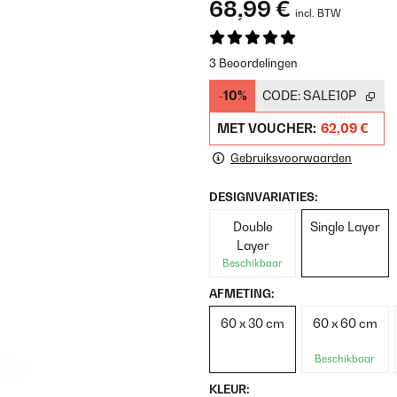
68,99 €
incl. BTW
3 Beoordelingen
-10%
CODE:
SALE10P
MET VOUCHER:
62,09 €
Gebruiksvoorwaarden
DESIGNVARIATIES:
Double
Single Layer
Layer
Beschikbaar
AFMETING:
60 x 30 cm
60 x 60 cm
Beschikbaar
KLEUR: