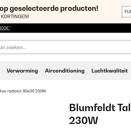
 op geselecteerde producten!
FU
 KORTINGEN!
 100€*
Verwarming
Airconditioning
Luchtkwaliteit
llheo radiator 60x30 230W
Blumfeldt Ta
230W