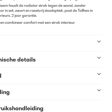
teem houdt de radiator strak tegen de wand, zonder
 in wit, zwart en roestvrij staaloptiek, past de Tallheo in
ieurs. 2 jaar garantie.
s en combineer comfort met een strak interieur.
ische details
d
ding
ruikshandleiding