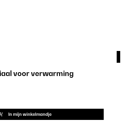
aal voor verwarming
Afs
9,9
ARTIK
In mijn winkelmandje