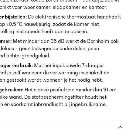
hikt voor woonkamer, slaapkamer en kantoor.
 bijstellen:
De elektronische thermostaat handhaaft
op ±0,5 °C nauwkeurig, zodat de kamer niet
stelling niet steeds hoeft aan te passen.
amer:
Met minder dan 35 dB werkt de Bornholm ook
ideloos – geen bewegende onderdelen, geen
end achtergrondgeluid.
ager verbruik:
Met het ingebouwde 7-daagse
 je zelf wanneer de verwarming inschakelt en
een gestookt wordt wanneer je het nodig hebt.
 gebruiken:
Het slanke profiel van minder dan 10 cm
elke wand. De stofbeschermingsfilter houdt het
 en voorkomt inbrandlucht bij ingebruikname.