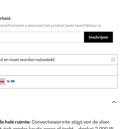
rheid.
wij informeren u wanneer het product weer beschikbaar is.
Inschrijven
raad en moet worden nabesteld.
e hele ruimte:
Convectiewarmte stijgt van de vloer
t zich zonder koude zones of tocht – dankzij 2.000 W