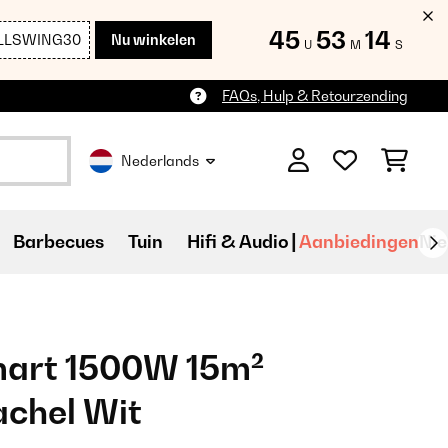
45
53
14
LLSWING30
Nu winkelen
U
M
S
FAQs, Hulp & Retourzending
Nederlands
Barbecues
Tuin
Hifi & Audio
Aanbiedingen
Ni
art 1500W 15m²
achel Wit