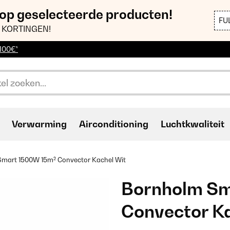
 op geselecteerde producten!
FU
 KORTINGEN!
 100€*
Verwarming
Airconditioning
Luchtkwaliteit
mart 1500W 15m² Convector Kachel Wit
Bornholm Sm
Convector K