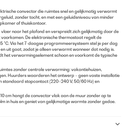
ektrische convector die ruimtes snel en gelijkmatig verwarmt
rgeluid, zonder tocht, en met een geluidsniveau van minder
apkamer of thuiskantoor.
loer naar het plafond en verspreidt zich gelijkmatig door de
t voorkomen. De elektronische thermostaat regelt de
5 °C. Via het 7-daagse programmeersysteem stel je per dag
n uit gaat, zodat je alleen verwarmt wanneer dat nodig is.
udt het verwarmingselement schoon en voorkomt de typische
ruimtes zonder centrale verwarming: vakantiehuizen,
ngen. Huurders waarderen het ontwerp – geen vaste installatie
en standaard stopcontact (220–240 V, 50/60 Hz) en
10 cm hangt de convector vlak aan de muur zonder op te
olm in huis en geniet van gelijkmatige warmte zonder gedoe.