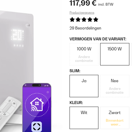
117,99 €
incl. BTW
Productgegevens
29 Beoordelingen
VERMOGEN VAN DE VARIANT:
1000 W
1500 W
Andere
combinatie
SLIM:
Ja
Nee
Andere
combinatie
KLEUR:
Wit
Zwart
Binnenkort
weer
beschikbaar