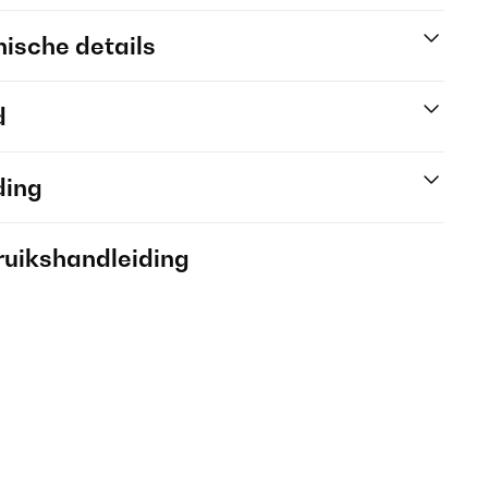
ische details
d
ding
ruikshandleiding