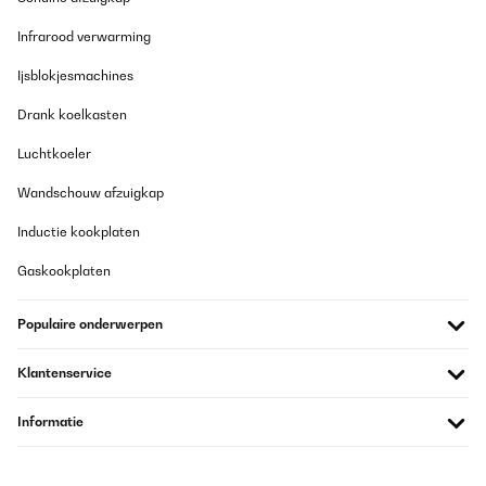
alunghezza di mt.4.50x3.00 e di altezza di metri 3 con portas
chiusa raggiunge 18 gradi in circa 40 minuti e raggiunge i 20
Infrarood verwarming
gradi in 2 ore e mezzo circa e naturalmente la porta della stanza
deve rimanere chiusa,poi,se lo metto a potenza alta(quasi 3000
watt) raggiunge i 20 gradi in circa 40 minuti,quindi oggetto molto
Ijsblokjesmachines
utile almeno per me.Le misurazioni di consumo le ho fatte con
apposito apparecchio,quindi, 1Kw e 20 circa a bassa potenza in 1
Drank koelkasten
ora e circa 3 kwatt in 1 ora.Punto negativo:per una normale casa
di 3.3 Kwatt non va bene(io fortunatamente ho portato la
Luchtkoeler
potenza disponibile a 4,5 Kwatt)in quanto alla prima accensione
scatterebbe l'automatico.Se teniamo conto che la mia casa è
Wandschouw afzuigkap
degli anni 60,casa singola senza coibentazione,soffitti alti(3
metri) direi che questo termosifone per me è al TOP.Lo
ricomprerei?si certo.
Inductie kookplaten
Utente Amazon
Gaskookplaten
Vertaal
Populaire onderwerpen
GECONTROLEERDE BEOORDELING
Klantenservice
03/01/2026
Mounded on the wall. It works ok but makes a lot of noise when it
Informatie
turns on / off. Also, there is no week dates and hours timer
schedule installed on the software. The 2000W/20m2 has it.
Cons is that we can’t put wallpaper on the wall with this heater.
.