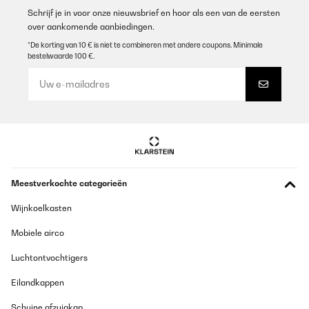
Luu
Schrijf je in voor onze nieuwsbrief en hoor als een van de eersten
Vertaal
over aankomende aanbiedingen.
*De korting van 10 € is niet te combineren met andere coupons. Minimale
bestelwaarde 100 €.
GECONTROLEERDE BEOORDELING
22/01/2026
Ich könnte nix besseres haben. Heizung ist kaputt. Neue lässt auf
sich warten. Aber meine 40qm Wohn-und Esszimmer heitzt diese
kleine Elektroheizung perfekt. Auch wenn es draußen minus
10grad hat, habe ich drinnen meine 20Grad. Die mir absolut
reichen. Würde ich jedem empfehlen, und auch immer wieder
kaufen.
Amazon-Benutzer
Meestverkochte categorieën
Vertaal
Wijnkoelkasten
GECONTROLEERDE BEOORDELING
Mobiele airco
17/01/2026
Luchtontvochtigers
Perfetto!quello che cercavo.Questo radiatore ha 2 potenze:bassa
e alta.Dunque,con potenza bassa(watt minimo 1260,max
Eilandkappen
1369)collocato nella cucina di una casa degli anni '60 con
appoggio di altre casa di lato sia destro che sinistro e con un
Schuine afzuigkap