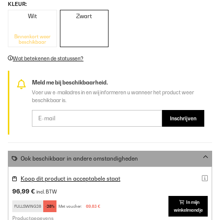
KLEUR:
Wit
Zwart
Binnenkort weer
beschikbaar
Wat betekenen de statussen?
Meld me bij beschikbaarheid.
Voer uw e-mailadres in en wij informeren u wanneer het product weer
beschikbaar is.
Inschrijven
Ook beschikbaar in andere omstandigheden
Koop dit product in acceptabele staat
96,99 €
incl. BTW
In mijn
FULLSWING28
-28%
Met voucher:
69,83 €
winkelmandje
Productgegevens