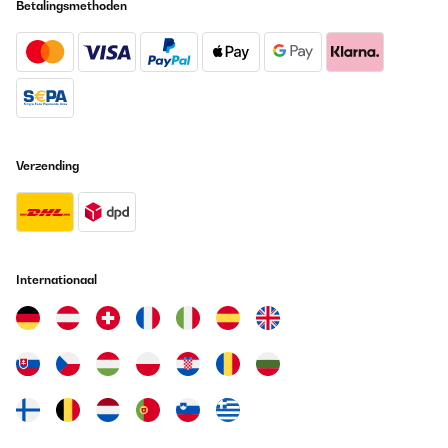
Betalingsmethoden
Ivan
Vertaal
GECONTROLEERDE BEOORDELING
03/01/2026
Mounded on the wall. It works ok but makes a lot of noise when it
Verzending
turns on / off. Also, there is no week dates and hours timer
schedule installed on the software. The 2000W/20m2 has it.
Cons is that we can’t put wallpaper on the wall with this heater.
.
Ivan
Internationaal
Vertaal
GECONTROLEERDE BEOORDELING
03/01/2026
Splňuje vše co jsem očekával. Jednoduchá instalace, připojení i
vše ostatní. V aplikaci již mám 6 topení a jsem spokojený.
Jiří