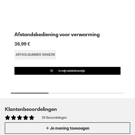
Afstandsbediening voor verwarming
P
36,99 €
27
ARTIKELNUMMER: 10048219
AR
In mijn winkelmandje
Klantenbeoordelingen
29 Beoordelingen
Je mening toevoegen