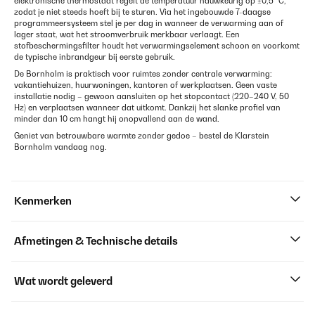
elektronische thermostaat regelt de temperatuur nauwkeurig op ±0,5 °C,
zodat je niet steeds hoeft bij te sturen. Via het ingebouwde 7-daagse
programmeersysteem stel je per dag in wanneer de verwarming aan of
lager staat, wat het stroomverbruik merkbaar verlaagt. Een
stofbeschermingsfilter houdt het verwarmingselement schoon en voorkomt
de typische inbrandgeur bij eerste gebruik.
De Bornholm is praktisch voor ruimtes zonder centrale verwarming:
vakantiehuizen, huurwoningen, kantoren of werkplaatsen. Geen vaste
installatie nodig – gewoon aansluiten op het stopcontact (220–240 V, 50
Hz) en verplaatsen wanneer dat uitkomt. Dankzij het slanke profiel van
minder dan 10 cm hangt hij onopvallend aan de wand.
Geniet van betrouwbare warmte zonder gedoe – bestel de Klarstein
Bornholm vandaag nog.
Kenmerken
Afmetingen & Technische details
Wat wordt geleverd