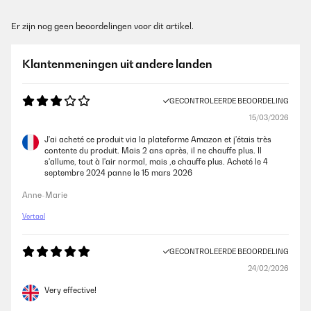
Er zijn nog geen beoordelingen voor dit artikel.
Klantenmeningen uit andere landen
GECONTROLEERDE BEOORDELING
15/03/2026
J'ai acheté ce produit via la plateforme Amazon et j'étais très
contente du produit. Mais 2 ans après, il ne chauffe plus. Il
s'allume, tout à l'air normal, mais ,e chauffe plus. Acheté le 4
septembre 2024 panne le 15 mars 2026
Anne-Marie
Vertaal
GECONTROLEERDE BEOORDELING
24/02/2026
Very effective!