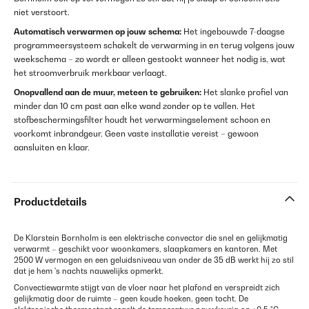
niet verstoort.
Automatisch verwarmen op jouw schema:
Het ingebouwde 7-daagse
programmeersysteem schakelt de verwarming in en terug volgens jouw
weekschema – zo wordt er alleen gestookt wanneer het nodig is, wat
het stroomverbruik merkbaar verlaagt.
Onopvallend aan de muur, meteen te gebruiken:
Het slanke profiel van
minder dan 10 cm past aan elke wand zonder op te vallen. Het
stofbeschermingsfilter houdt het verwarmingselement schoon en
voorkomt inbrandgeur. Geen vaste installatie vereist – gewoon
aansluiten en klaar.
Productdetails
De Klarstein Bornholm is een elektrische convector die snel en gelijkmatig
verwarmt – geschikt voor woonkamers, slaapkamers en kantoren. Met
2500 W vermogen en een geluidsniveau van onder de 35 dB werkt hij zo stil
dat je hem 's nachts nauwelijks opmerkt.
Convectiewarmte stijgt van de vloer naar het plafond en verspreidt zich
gelijkmatig door de ruimte – geen koude hoeken, geen tocht. De