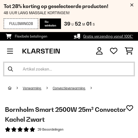
Tot 28% korting op geselecteerde producten!
48 UUR LANG MASSALE KORTINGEN!
Nu
39
52
01
FULLSWING28
U
M
S
winkelen
Flexibele betalingen
Gratis verzending vanaf 100€*
Verwarming
Convectieverwarming
Bornholm Smart 2500W 25m² Convector
Kachel Zwart
29 Beoordelingen