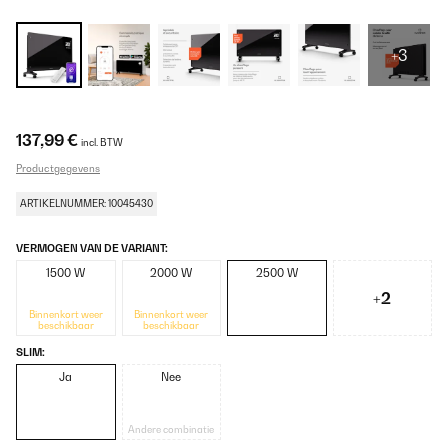
+3
137,99 €
incl. BTW
Productgegevens
ARTIKELNUMMER: 10045430
VERMOGEN VAN DE VARIANT:
1500 W
2000 W
2500 W
+2
Binnenkort weer
Binnenkort weer
beschikbaar
beschikbaar
SLIM:
Ja
Nee
Andere combinatie