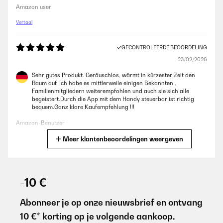
Amazon user
Vertaal
GECONTROLEERDE BEOORDELING
23/02/2026
Sehr gutes Produkt. Geräuschlos, wärmt in kürzester Zeit den
Raum auf. Ich habe es mittlerweile einigen Bekannten ,
Familienmitgliedern weiterempfohlen und auch sie sich alle
begeistert.Durch die App mit dem Handy steuerbar ist richtig
bequem.Ganz klare Kaufempfehlung !!!
Amazon-Benutzer
Meer klantenbeoordelingen weergeven
Vertaal
GECONTROLEERDE BEOORDELING
07/02/2026
-10 €
Nagyon jó, megbízható és eddig 6 darabot vettünk .
Eladás utáni szerviz is jó .
Abonneer je op onze nieuwsbrief en ontvang
Köszönettel
10 €* korting op je volgende aankoop.