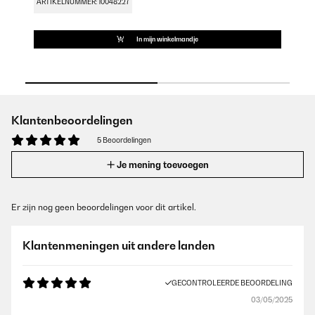
ARTIKELNUMMER: 10048227
AR
In mijn winkelmandje
Klantenbeoordelingen
5 Beoordelingen
Je mening toevoegen
Er zijn nog geen beoordelingen voor dit artikel.
Klantenmeningen uit andere landen
GECONTROLEERDE BEOORDELING
03/05/2025