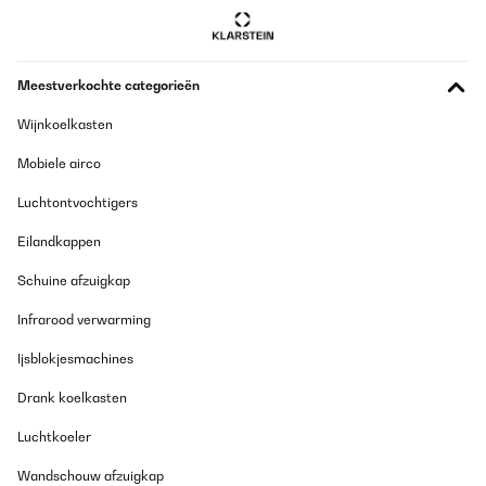
GECONTROLEERDE BEOORDELING
15/02/2022
Meestverkochte categorieën
Sehr schöner Kamin, der schon authentisch aussieht. Die Flamme
zaubert eine wohlige Atmosphäre und selbst wenn man den
Wijnkoelkasten
zusätzlichen Heizlüfter nicht anschaltet, lässt er den Raum
wärmer und gemütlicher wirken.Den Heizlüfter habe ich nur
Mobiele airco
einmal ausprobiert, nutze sie aber nicht wirklich. Geräuschpegel
minimal und Wärmeleistung scheint auch ordentlich zu
Luchtontvochtigers
sein.Leider ohne Fernbedienung, trotzdem volle Gesamtpunktzahl
aufgrund der Optik.
Eilandkappen
Amazon-Benutzer
Schuine afzuigkap
Vertaal
Infrarood verwarming
Ijsblokjesmachines
Drank koelkasten
Luchtkoeler
Wandschouw afzuigkap