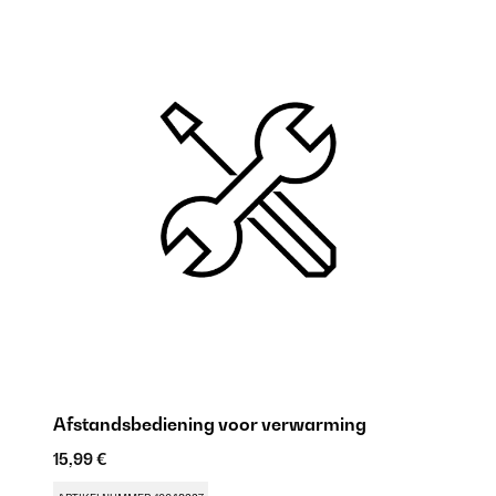
Afstandsbediening voor verwarming
K
15,99 €
15