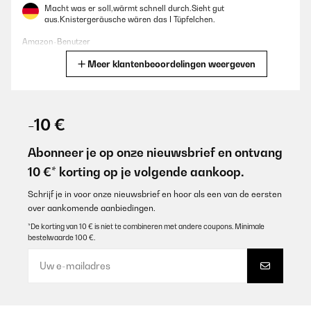
Macht was er soll,wärmt schnell durch.Sieht gut
aus.Knistergeräusche wären das I Tüpfelchen.
Amazon-Benutzer
Meer klantenbeoordelingen weergeven
Vertaal
GECONTROLEERDE BEOORDELING
29/10/2022
-10 €
Das Gerät sieht in natura noch besser aus als auf den Fotos, wo
es mir schon gefiel, sonst hätte ich es ja nicht gekauft. Der Kamin
Abonneer je op onze nieuwsbrief en ontvang
wurde zügig geliefert und war gut verpackt, sodass er
10 €* korting op je volgende aankoop.
unbeschadet ankam. Das Aufstellen geht sehr schnell, einfach
Stecker rein und los. Der Flammeneffekt ist sehr schön, von 3
Seiten einsehbar.Zur Wärmeleistung kann ich zum momentan
Schrijf je in voor onze nieuwsbrief en hoor als een van de eersten
Zeitpunkt, nur so viel sagen: ich hatte wirklich nur ganz kurz zum
over aankomende aanbiedingen.
Test an, und es kam ordentlich Wärme raus, schon auf
niedrigster Stufe. Habe ihn aber nicht primär dafür gekauft, mir
*De korting van 10 € is niet te combineren met andere coupons. Minimale
geht es um den Kamineffekt. Aber sollte die Heizung mal
bestelwaarde 100 €.
ausfallen, und Strom vorhanden sein , ist das Gerät garantiert
hilfreich. Ich freu mich darüber.
Amazon-Benutzer
Vertaal