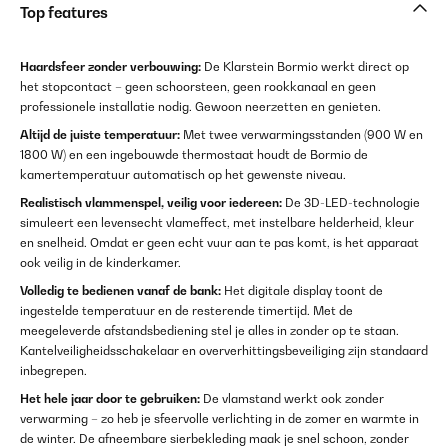
Top features
Haardsfeer zonder verbouwing:
De Klarstein Bormio werkt direct op
het stopcontact – geen schoorsteen, geen rookkanaal en geen
professionele installatie nodig. Gewoon neerzetten en genieten.
Altijd de juiste temperatuur:
Met twee verwarmingsstanden (900 W en
1800 W) en een ingebouwde thermostaat houdt de Bormio de
kamertemperatuur automatisch op het gewenste niveau.
Realistisch vlammenspel, veilig voor iedereen:
De 3D-LED-technologie
simuleert een levensecht vlameffect, met instelbare helderheid, kleur
en snelheid. Omdat er geen echt vuur aan te pas komt, is het apparaat
ook veilig in de kinderkamer.
Volledig te bedienen vanaf de bank:
Het digitale display toont de
ingestelde temperatuur en de resterende timertijd. Met de
meegeleverde afstandsbediening stel je alles in zonder op te staan.
Kantelveiligheidsschakelaar en oververhittingsbeveiliging zijn standaard
inbegrepen.
Het hele jaar door te gebruiken:
De vlamstand werkt ook zonder
verwarming – zo heb je sfeervolle verlichting in de zomer en warmte in
de winter. De afneembare sierbekleding maak je snel schoon, zonder