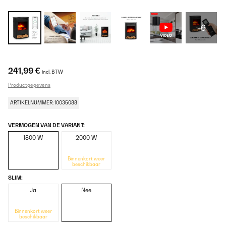
+6
241,99 €
incl. BTW
Productgegevens
ARTIKELNUMMER: 10035088
VERMOGEN VAN DE VARIANT:
1800 W
2000 W
Binnenkort weer
beschikbaar
SLIM:
Ja
Nee
Binnenkort weer
beschikbaar