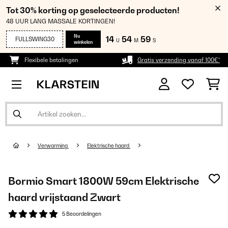
Tot 30% korting op geselecteerde producten!
48 UUR LANG MASSALE KORTINGEN!
Nu
14
54
59
FULLSWING30
U
M
S
winkelen
Flexibele betalingen
Gratis verzending vanaf 100€*
Verwarming
Elektrische haard
Bormio Smart 1800W 59cm Elektrische
haard vrijstaand​ Zwart
5 Beoordelingen