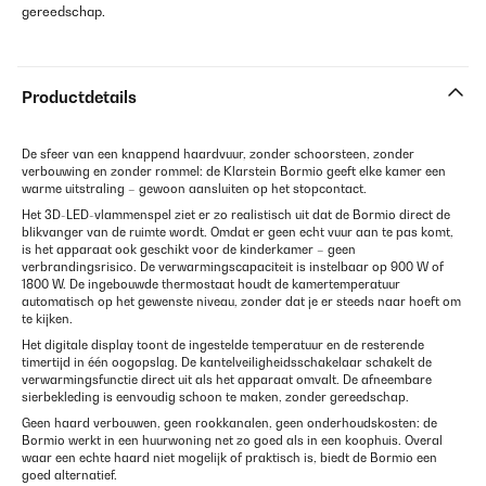
gereedschap.
Productdetails
De sfeer van een knappend haardvuur, zonder schoorsteen, zonder
verbouwing en zonder rommel: de Klarstein Bormio geeft elke kamer een
warme uitstraling – gewoon aansluiten op het stopcontact.
Het 3D-LED-vlammenspel ziet er zo realistisch uit dat de Bormio direct de
blikvanger van de ruimte wordt. Omdat er geen echt vuur aan te pas komt,
is het apparaat ook geschikt voor de kinderkamer – geen
verbrandingsrisico. De verwarmingscapaciteit is instelbaar op 900 W of
1800 W. De ingebouwde thermostaat houdt de kamertemperatuur
automatisch op het gewenste niveau, zonder dat je er steeds naar hoeft om
te kijken.
Het digitale display toont de ingestelde temperatuur en de resterende
timertijd in één oogopslag. De kantelveiligheidsschakelaar schakelt de
verwarmingsfunctie direct uit als het apparaat omvalt. De afneembare
sierbekleding is eenvoudig schoon te maken, zonder gereedschap.
Geen haard verbouwen, geen rookkanalen, geen onderhoudskosten: de
Bormio werkt in een huurwoning net zo goed als in een koophuis. Overal
waar een echte haard niet mogelijk of praktisch is, biedt de Bormio een
goed alternatief.