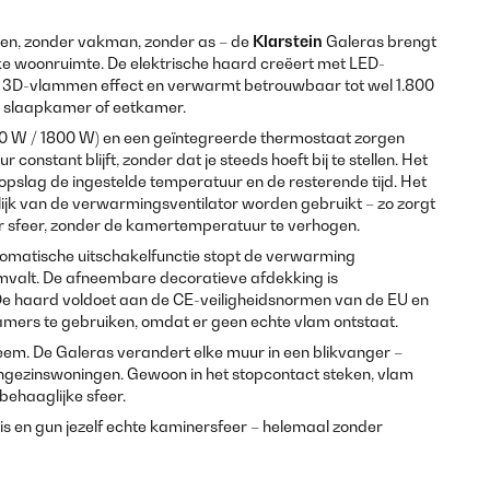
en, zonder vakman, zonder as – de
Klarstein
Galeras brengt
lke woonruimte. De elektrische haard creëert met LED-
ht 3D-vlammen effect en verwarmt betrouwbaar tot wel 1.800
 slaapkamer of eetkamer.
 W / 1800 W) en een geïntegreerde thermostaat zorgen
onstant blijft, zonder dat je steeds hoeft bij te stellen. Het
gopslag de ingestelde temperatuur en de resterende tijd. Het
jk van de verwarmingsventilator worden gebruikt – zo zorgt
r sfeer, zonder de kamertemperatuur te verhogen.
utomatische uitschakelfunctie stopt de verwarming
omvalt. De afneembare decoratieve afdekking is
De haard voldoet aan de CE-veiligheidsnormen van de EU en
kamers te gebruiken, omdat er geen echte vlam ontstaat.
em. De Galeras verandert elke muur in een blikvanger –
engezinswoningen. Gewoon in het stopcontact steken, vlam
behaaglijke sfeer.
is en gun jezelf echte kaminersfeer – helemaal zonder