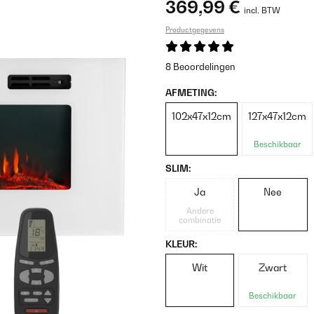
369,99 €
incl. BTW
Productgegevens
8 Beoordelingen
AFMETING:
102x47x12cm
127x47x12cm
Beschikbaar
SLIM:
Ja
Nee
Andere
combinatie
KLEUR:
Wit
Zwart
Beschikbaar