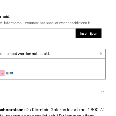
rheid.
wij informeren u wanneer het product weer beschikbaar is.
Inschrijven
raad en moet worden nabesteld.
schoorsteen:
De Klarstein Galeras levert met 1.800 W
 warmte en een realistisch 3D-vlammen effect –