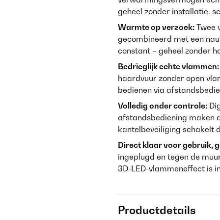
geheel zonder installatie, s
Warmte op verzoek:
Twee v
gecombineerd met een nau
constant – geheel zonder ha
Bedrieglijk echte vlammen:
haardvuur zonder open vlam
bedienen via afstandsbedie
Volledig onder controle:
Dig
afstandsbediening maken d
kantelbeveiliging schakelt 
Direct klaar voor gebruik,
ingeplugd en tegen de muur
3D-LED-vlammeneffect is in i
Productdetails