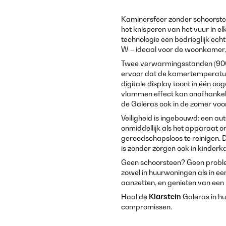
Kaminersfeer zonder schoorste
het knisperen van het vuur in e
technologie een bedrieglijk ec
W – ideaal voor de woonkamer,
Twee verwarmingsstanden (900
ervoor dat de kamertemperatuur c
digitale display toont in één oo
vlammen effect kan onafhankeli
de Galeras ook in de zomer voo
Veiligheid is ingebouwd: een a
onmiddellijk als het apparaat 
gereedschapsloos te reinigen. 
is zonder zorgen ook in kinder
Geen schoorsteen? Geen proble
zowel in huurwoningen als in e
aanzetten, en genieten van een 
Haal de
Klarstein
Galeras in hu
compromissen.