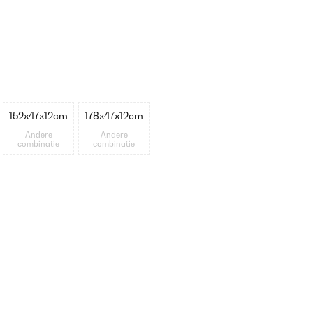
152x47x12cm
178x47x12cm
Andere
Andere
combinatie
combinatie