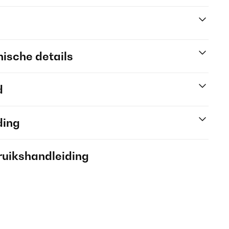
ische details
d
ding
ruikshandleiding