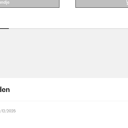
andje
den
/12/2025