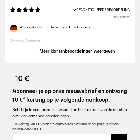
GECONTROLEERDE BEOORDELING
09/11/2025
Alles gut gelaufen Artikel wie Beschrieben.
Amazon-Benutzer
Meer klantenbeoordelingen weergeven
Vertaal
GECONTROLEERDE BEOORDELING
02/07/2025
-10 €
Wie beschrieben! Top! Sehr zufrieden!
Abonneer je op onze nieuwsbrief en ontvang
Amazon-Benutzer
10 €* korting op je volgende aankoop.
Vertaal
Schrijf je in voor onze nieuwsbrief en hoor als een van de eersten
over aankomende aanbiedingen.
GECONTROLEERDE BEOORDELING
*De korting van 10 € is niet te combineren met andere coupons. Minimale
bestelwaarde 100 €.
18/05/2024