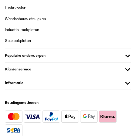
01/03/2023
Luchtkoeler
Der Kamin sieht richtig schön aus und der Preis ist gerechtfertigt.
Wandschouw afzuigkap
Mir geht es nur ums Ambiente, daher kann ich zur Heizfunktion
nichts sagen. Die bleibt bei mir aus. Die Bedienungsanleitung
Inductie kookplaten
lässt allerdings zu wünschen übrig, aber ich bekam es auch
„ohne“ hin.Keine Nebengeräusche oder knacken, alles bestens.
Auf jeden Fall eine Kaufempfehlung
Gaskookplaten
Amazon-Benutzer
Populaire onderwerpen
Vertaal
Klantenservice
GECONTROLEERDE BEOORDELING
04/11/2022
Informatie
Es ist gut und leise.
Betalingsmethoden
Amazon-Benutzer
Vertaal