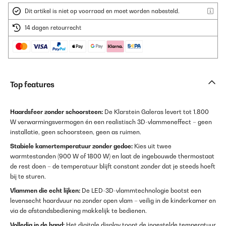
Dit artikel is niet op voorraad en moet worden nabesteld.
14 dagen retourrecht
Top features
Haardsfeer zonder schoorsteen:
De Klarstein Galeras levert tot 1.800
W verwarmingsvermogen én een realistisch 3D-vlammeneffect – geen
installatie, geen schoorsteen, geen as ruimen.
Stabiele kamertemperatuur zonder gedoe:
Kies uit twee
warmtestanden (900 W of 1800 W) en laat de ingebouwde thermostaat
de rest doen – de temperatuur blijft constant zonder dat je steeds hoeft
bij te sturen.
Vlammen die echt lijken:
De LED-3D-vlammtechnologie bootst een
levensecht haardvuur na zonder open vlam – veilig in de kinderkamer en
via de afstandsbediening makkelijk te bedienen.
Volledig in de hand:
Het digitale display toont de ingestelde temperatuur