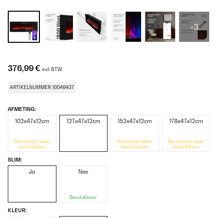
+3
376,99 €
incl. BTW
ARTIKELNUMMER: 10046437
AFMETING:
102x47x12cm
127x47x12cm
152x47x12cm
178x47x12cm
Binnenkort weer
Binnenkort weer
Binnenkort weer
beschikbaar
beschikbaar
beschikbaar
SLIM:
Ja
Nee
Beschikbaar
KLEUR: