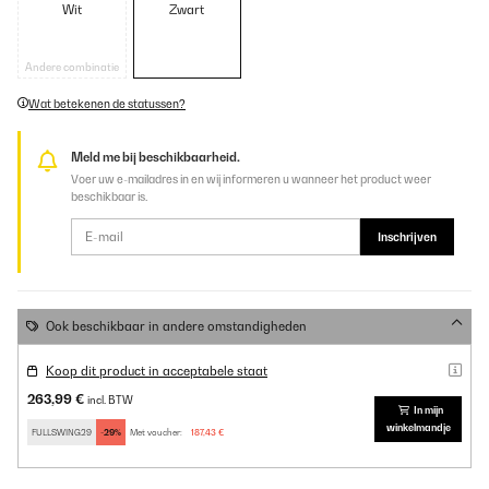
Wit
Zwart
Andere combinatie
Wat betekenen de statussen?
Meld me bij beschikbaarheid.
Voer uw e-mailadres in en wij informeren u wanneer het product weer
beschikbaar is.
Inschrijven
Ook beschikbaar in andere omstandigheden
Koop dit product in acceptabele staat
263,99 €
incl. BTW
In mijn
winkelmandje
FULLSWING29
-29%
Met voucher:
187,43 €