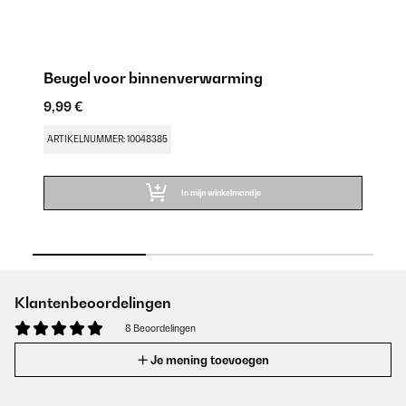
Beugel voor binnenverwarming
E
9,99 €
9,
ARTIKELNUMMER: 10048385
AR
In mijn winkelmandje
Klantenbeoordelingen
8 Beoordelingen
Je mening toevoegen