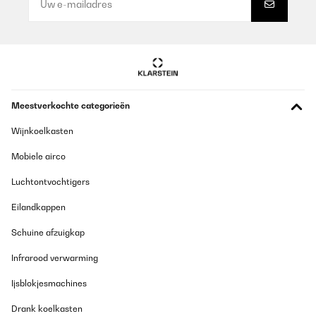
Inizialmente scettico sulle funzionalità, ho dovuto ricredermi.
Riscalda tranquillamente un ambiente di 40 mq. Bellissimo il
cambio di colore delle fiamme e comodissima anche le varie
modalità di calore. Telecomando facile ed intuitivo. 2 consigli,
implementare le funzionalità smart/wifi, il prodotto dev’essere
fornito con supporti d’installazione più resistenti, quelli forniti
non reggono il peso del prodotto a muro.
Utente Amazon
Meestverkochte categorieën
Vertaal
Wijnkoelkasten
GECONTROLEERDE BEOORDELING
Mobiele airco
05/01/2024
Luchtontvochtigers
Fonctionne très bien. A plusieurs modes : avec ou sans chaleur.
Cote esthétique on peut choisir la couleur des flammes, ainsi que
Eilandkappen
l’intensité de la lumière.Facile à installer.Fait un peu de bruit
quand elle chauffe, mais le son de la télévision cache ce bruit.Très
Schuine afzuigkap
bien livré
Utilisateur d'Amazon
Infrarood verwarming
Vertaal
Ijsblokjesmachines
Drank koelkasten
GECONTROLEERDE BEOORDELING