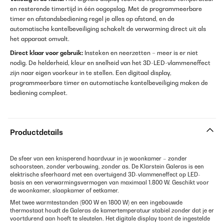
en resterende timertijd in één oogopslag. Met de programmeerbare
timer en afstandsbediening regel je alles op afstand, en de
automatische kantelbeveiliging schakelt de verwarming direct uit als
het apparaat omvalt.
Direct klaar voor gebruik:
Insteken en neerzetten – meer is er niet
nodig. De helderheid, kleur en snelheid van het 3D-LED-vlammeneffect
zijn naar eigen voorkeur in te stellen. Een digitaal display,
programmeerbare timer en automatische kantelbeveiliging maken de
bediening compleet.
Productdetails
De sfeer van een knisperend haardvuur in je woonkamer – zonder
schoorsteen, zonder verbouwing, zonder as. De Klarstein Galeras is een
elektrische sfeerhaard met een overtuigend 3D-vlammeneffect op LED-
basis en een verwarmingsvermogen van maximaal 1.800 W. Geschikt voor
de woonkamer, slaapkamer of eetkamer.
Met twee warmtestanden (900 W en 1800 W) en een ingebouwde
thermostaat houdt de Galeras de kamertemperatuur stabiel zonder dat je er
voortdurend aan hoeft te sleutelen. Het digitale display toont de ingestelde