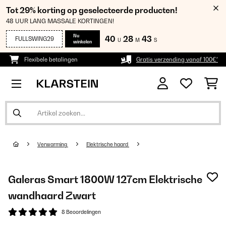
Tot 29% korting op geselecteerde producten!
48 UUR LANG MASSALE KORTINGEN!
Nu
40
28
43
FULLSWING29
U
M
S
winkelen
Flexibele betalingen
Gratis verzending vanaf 100€*
Verwarming
Elektrische haard
Galeras Smart 1800W 127cm Elektrische
wandhaard​ Zwart
8 Beoordelingen