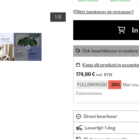
Beschikbaar
Beschikbaar
Wat betekenen de statussen?
1/8
In
+3
Ook beschikbaar in ander
Koop dit product in accepta
174,99 €
incl. BTW
FULLSWING30
-30%
Met vou
Productgegevens
Direct leverbaar
Levertijd: 1 dag