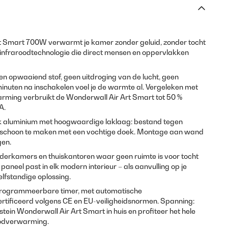
rt Smart 700W verwarmt je kamer zonder geluid, zonder tocht
j infraroodtechnologie die direct mensen en oppervlakken
en opwaaiend stof, geen uitdroging van de lucht, geen
inuten na inschakelen voel je de warmte al. Vergeleken met
arming verbruikt de Wonderwall Air Art Smart tot 50 %
A.
erk aluminium met hoogwaardige laklaag: bestand tegen
g schoon te maken met een vochtige doek. Montage aan wand
gen.
derkamers en thuiskantoren waar geen ruimte is voor tocht
paneel past in elk modern interieur – als aanvulling op je
lfstandige oplossing.
programmeerbare timer, met automatische
ertificeerd volgens CE en EU-veiligheidsnormen. Spanning:
tein Wonderwall Air Art Smart in huis en profiteer het hele
aroodverwarming.