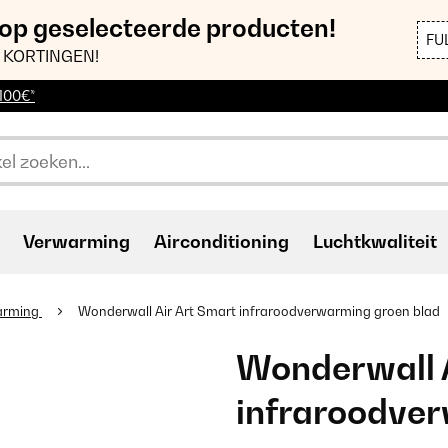
 op geselecteerde producten!
FU
 KORTINGEN!
 100€*
Verwarming
Airconditioning
Luchtkwaliteit
arming
Wonderwall Air Art Smart infraroodverwarming groen blad
Wonderwall A
infraroodve