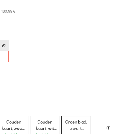
:
180,99 €
Gouden
Gouden
Groen blad,
+7
kaart, zwart
kaart, wit
zwart