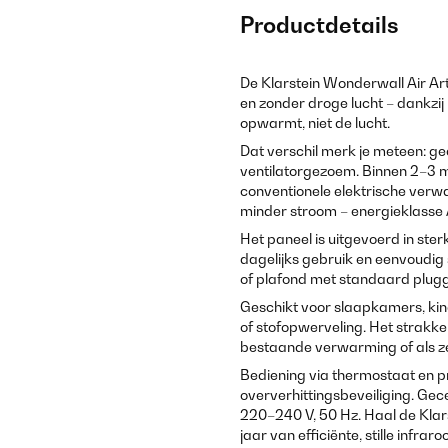
Productdetails
De Klarstein Wonderwall Air A
en zonder droge lucht – dankzi
opwarmt, niet de lucht.
Dat verschil merk je meteen: ge
ventilatorgezoem. Binnen 2–3 m
conventionele elektrische verw
minder stroom – energieklasse 
Het paneel is uitgevoerd in st
dagelijks gebruik en eenvoudi
of plafond met standaard plug
Geschikt voor slaapkamers, kin
of stofopwerveling. Het strakke 
bestaande verwarming of als ze
Bediening via thermostaat en 
oververhittingsbeveiliging. Gec
220–240 V, 50 Hz. Haal de Klars
jaar van efficiënte, stille infr