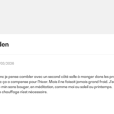
den
/03/2026
nc je pense combler avec un second côté salle à manger dans les pro
 ça a compense pour l'hiver. Mais il ne faisait jamais grand froid. 
 min sans bouger, en méditation, comme moi au soleil au printemps.
chauffage n'est nécessaire.