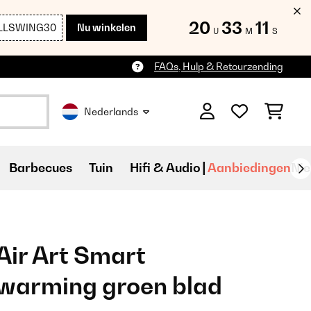
20
33
09
LLSWING30
Nu winkelen
U
M
S
FAQs, Hulp & Retourzending
Nederlands
Barbecues
Tuin
Hifi & Audio
Aanbiedingen
Ni
ir Art Smart
rwarming groen blad