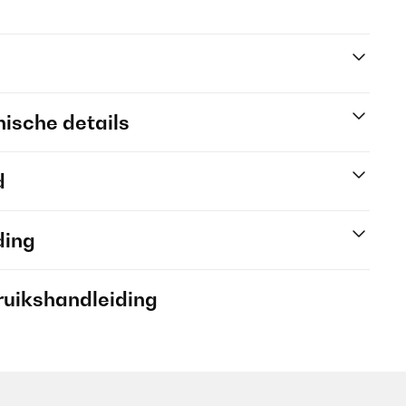
ische details
d
ding
ruikshandleiding