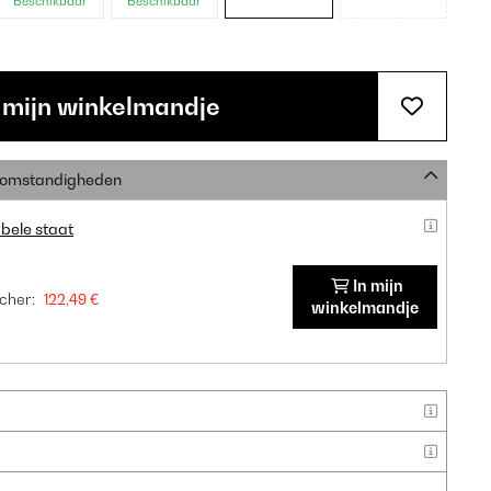
frame
frame
frame
Beschikbaar
Beschikbaar
 mijn winkelmandje
e omstandigheden
bele staat
In mijn
cher:
122,49 €
winkelmandje