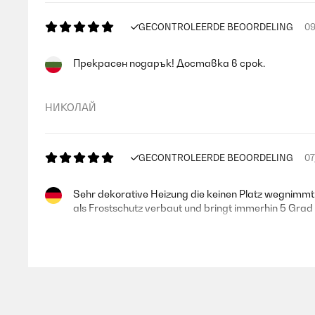
GECONTROLEERDE BEOORDELING
09
Прекрасен подарък! Доставка в срок.
НИКОЛАЙ
GECONTROLEERDE BEOORDELING
07
Sehr dekorative Heizung die keinen Platz wegnimmt.
als Frostschutz verbaut und bringt immerhin 5 Grad
Amazon-Benutzer
GECONTROLEERDE BEOORDELING
02