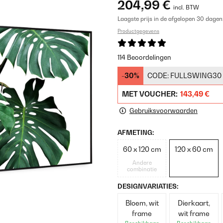
204,99 €
incl. BTW
Laagste prijs in de afgelopen 30 dagen
Productgegevens
114 Beoordelingen
-30%
CODE:
FULLSWING30
MET VOUCHER:
143,49 €
Gebruiksvoorwaarden
AFMETING:
60 x 120 cm
120 x 60 cm
Andere
combinatie
DESIGNVARIATIES:
Bloem, wit
Dierkaart,
frame
wit frame