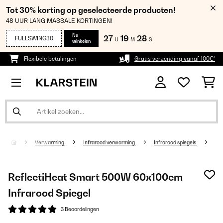
Tot 30% korting op geselecteerde producten!
48 UUR LANG MASSALE KORTINGEN!
Nu
27
19
27
FULLSWING30
U
M
S
winkelen
Flexibele betalingen
Gratis verzending vanaf 100€*
Verwarming
Infrarood verwarming
Infrarood spiegels
ReflectiHeat Smart 500W 60x100cm
Infrarood Spiegel
3 Beoordelingen