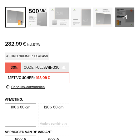
+4
282,99 €
incl. BTW
ARTIKELNUMMER: 10046458
-30%
CODE:
FULLSWING30
MET VOUCHER:
198,09 €
Gebruiksvoorwaarden
AFMETING:
100 x 60 cm
120 x 60 cm
Andere combinatie
VERMOGEN VAN DE VARIANT:
500 W
600 W