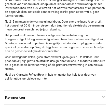
De Klarstein ReflectiHeat verwarmt stil, gelijkmatig en zonder droge lucht –
geschikt voor woonkamer, slaapkamer, kinderkamer of thuiswerkplek. Als
infraroodpaneel van 500 W straalt het warmte rechtstreeks af op personen
en oppervlakken, net zoals zonnestraling werkt: geen opwarmtijd, geen
luchtcirculatie.
Na 2–3 minuten is de warmte al merkbaar. Door energieklasse A verbruikt
het paneel tot 50 % minder stroom dan traditionele elektrische verwarming
– een concreet verschil op je jaarrekening.
Het paneel is uitgevoerd in een stevige aluminium behuizing met
hoogwaardige laklaag, eenvoudig schoon te maken met een vochtige doek.
Montage aan wand of plafond is mogelijk met standaard pluggen, zonder
speciaal gereedschap. Volg de bijgeleverde montage-instructies en houd je
aan de geldende veiligheidsvoorschriften.
Geen bewegende delen, geen stofopwervel, geen geluid. De ReflectiHeat
past dankzij zijn platte en strakke design onopvallend in moderne interieurs
en is geschikt als bijverwarming of als primaire verwarming in een nieuwe
ruimte.
Haal de Klarstein ReflectiHeat in huis en geniet het hele jaar door van
gelijkmatige, geruisloze warmte.
Kenmerken