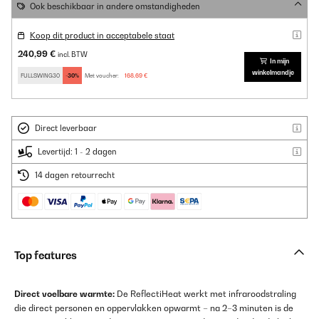
Ook beschikbaar in andere omstandigheden
Koop dit product in acceptabele staat
240,99 €
incl. BTW
In mijn
winkelmandje
FULLSWING30
-30%
Met voucher:
168,69 €
Direct leverbaar
Levertijd: 1 - 2 dagen
14 dagen retourrecht
Top features
Direct voelbare warmte:
De ReflectiHeat werkt met infraroodstraling
die direct personen en oppervlakken opwarmt – na 2–3 minuten is de