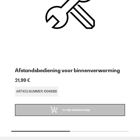
Afstandsbediening voor binnenverwarming
M
21,99 €
42
ARTIKELNUMMER: 10048188
AR
In mijn winkelmandje