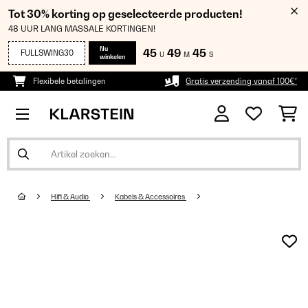
Tot 30% korting op geselecteerde producten!
48 UUR LANG MASSALE KORTINGEN!
Nu
45
49
43
FULLSWING30
U
M
S
winkelen
Flexibele betalingen
Gratis verzending vanaf 100€*
Hifi & Audio
Kabels & Accessoires