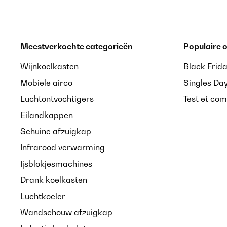
Meestverkochte categorieën
Populaire
Wijnkoelkasten
Black Frid
Mobiele airco
Singles Da
Luchtontvochtigers
Test et com
Eilandkappen
Schuine afzuigkap
Infrarood verwarming
Ijsblokjesmachines
Drank koelkasten
Luchtkoeler
Wandschouw afzuigkap