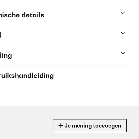
ische details
d
ding
ruikshandleiding
Je mening toevoegen