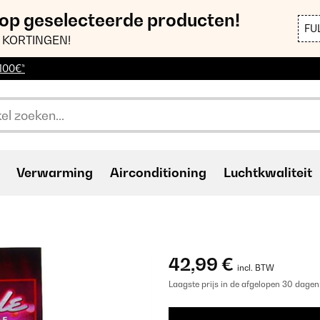
 op geselecteerde producten!
FU
 KORTINGEN!
 100€*
Verwarming
Airconditioning
Luchtkwaliteit
42,99 €
incl. BTW
Laagste prijs in de afgelopen 30 dagen