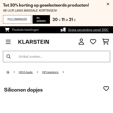
Tot 30% korting op geselecteerde producten!
48 UUR LANG MASSALE KORTINGEN!
Nu
20
11
20
FULLSWING30
U
M
S
winkelen
Flexibele betalingen
Gratis verzending vanaf 100€*
Hifi & Audio
HiFi speakers
Siliconen dopjes