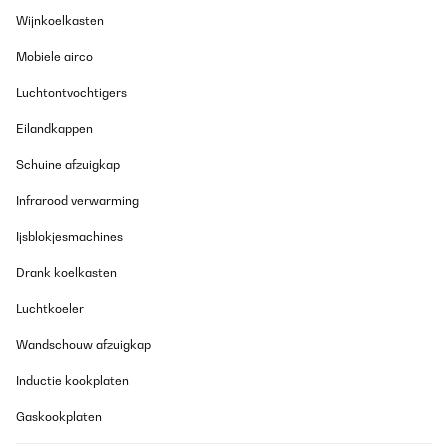
Wijnkoelkasten
Mobiele airco
Luchtontvochtigers
Eilandkappen
Schuine afzuigkap
Infrarood verwarming
Ijsblokjesmachines
Drank koelkasten
Luchtkoeler
Wandschouw afzuigkap
Inductie kookplaten
Gaskookplaten