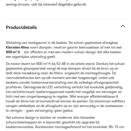
weinig stroom, ook bij intensief dagelijks gebruik.
Productdetails
Afsluiting van kookgeuren in de keuken: De schuin geplaatste afzuigkap
Klarstein Alina
voert dampen, nevel en geuren betrouwbaar af met tot wel
600 m³/h
– stil, efficiënt en met een modern schuin design dat elke keuken
een eigentijdse uitstraling geeft.
De motor levert tot 600 m³/h bij 52 dB in de stilste stand. Dankzij het schuin
geplaatste glasoppervlak vangt de kap dampen direct bij de bron op en
leidt deze nauwkeurig naar de filters, ongeacht de montagehoogte. De
recirculatiefunctie kan op elk moment worden toegevoegd, zodat ook
keukens zonder buitenmuuraansluiting van de volledige afzuigcapaciteit
profiteren. Geïntegreerde LED-verlichting verlicht het kookvlak gelijkmatig,
het verlichte touch-bedieningspaneel maakt het mogelijk om vermogen en
licht met een vingerbeweging te regelen. Met energie-efficiëntieklasse A
houdt de Alina het stroomverbruik binnen de perken. De aluminium vetfilters
vangen vetdeeltjes uit de afzuiglucht op en zijn eenvoudig in de vaatwasser
te reinigen – geen vervanging, geen gedoe.
Het schuine design is slanker en moderner dan klassieke
schoorsteenkappen en is bijzonder geschikt als upgrade bij
keukenrenovaties. Aanbevolen montageafstand tot het kookvlak: 65–75 cm.