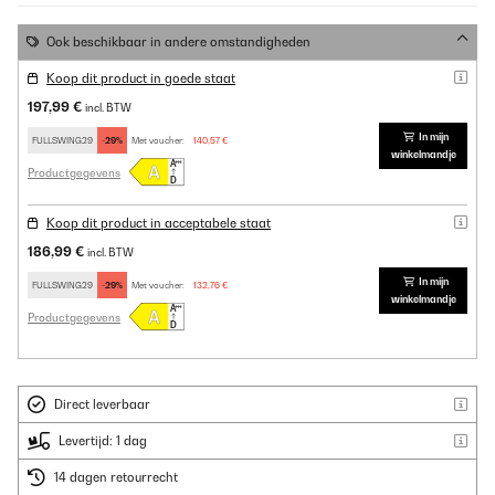
Ook beschikbaar in andere omstandigheden
Koop dit product in goede staat
197,99 €
incl. BTW
In mijn
FULLSWING29
-29%
Met voucher:
140,57 €
winkelmandje
Productgegevens
Koop dit product in acceptabele staat
186,99 €
incl. BTW
In mijn
FULLSWING29
-29%
Met voucher:
132,76 €
winkelmandje
Productgegevens
Direct leverbaar
Levertijd: 1 dag
14 dagen retourrecht