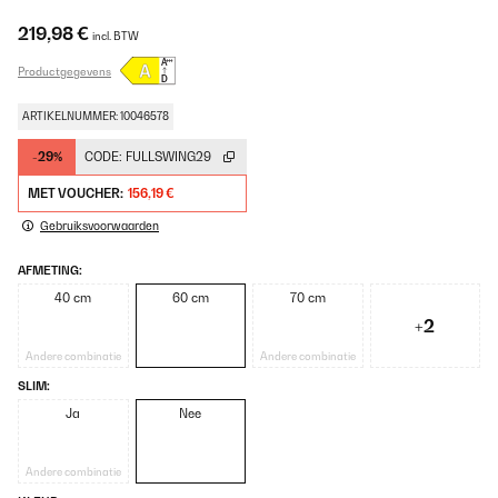
219,98 €
incl. BTW
Productgegevens
ARTIKELNUMMER: 10046578
-29%
CODE:
FULLSWING29
MET VOUCHER:
156,19 €
Gebruiksvoorwaarden
AFMETING:
40 cm
60 cm
70 cm
+2
Andere combinatie
Andere combinatie
SLIM:
Ja
Nee
Andere combinatie