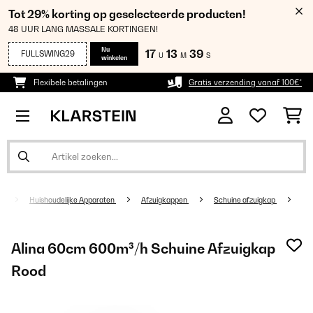
Tot 29% korting op geselecteerde producten!
48 UUR LANG MASSALE KORTINGEN!
Nu
17
13
38
FULLSWING29
U
M
S
winkelen
Flexibele betalingen
Gratis verzending vanaf 100€*
Huishoudelijke Apparaten
Afzuigkappen
Schuine afzuigkap
Alina 60cm 600m³/h Schuine Afzuigkap
Rood