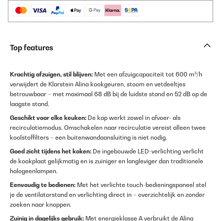
Top features
Krachtig afzuigen, stil blijven:
Met een afzuigcapaciteit tot 600 m³/h
verwijdert de Klarstein Alina kookgeuren, stoom en vetdeeltjes
betrouwbaar – met maximaal 68 dB bij de luidste stand en 52 dB op de
laagste stand.
Geschikt voor elke keuken:
De kap werkt zowel in afvoer- als
recirculatiemodus. Omschakelen naar recirculatie vereist alleen twee
koolstoffilters – een buitenwandaansluiting is niet nodig.
Goed zicht tijdens het koken:
De ingebouwde LED-verlichting verlicht
de kookplaat gelijkmatig en is zuiniger en langleviger dan traditionele
halogeenlampen.
Eenvoudig te bedienen:
Met het verlichte touch-bedieningspaneel stel
je de ventilatorstand en verlichting direct in – overzichtelijk en zonder
zoeken naar knoppen.
Zuinig in dagelijks gebruik:
Met energieklasse A verbruikt de Alina