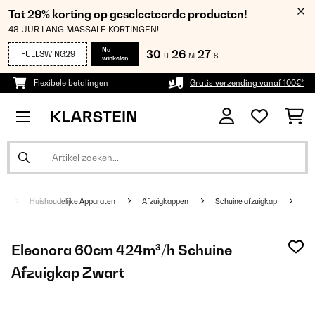
Tot 29% korting op geselecteerde producten!
48 UUR LANG MASSALE KORTINGEN!
Nu
30
26
26
FULLSWING29
U
M
S
winkelen
Flexibele betalingen
Gratis verzending vanaf 100€*
Huishoudelijke Apparaten
Afzuigkappen
Schuine afzuigkap
Eleonora 60cm 424m³/h Schuine
Afzuigkap Zwart