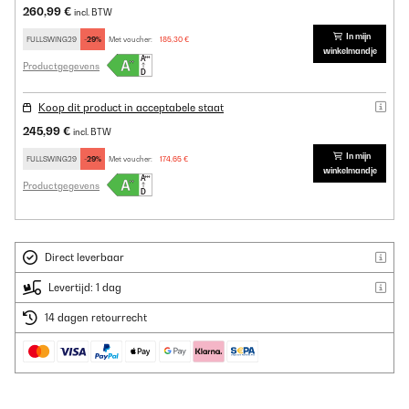
260,99 €
incl. BTW
In mijn
FULLSWING29
-29%
Met voucher:
185,30 €
winkelmandje
Productgegevens
Koop dit product in acceptabele staat
245,99 €
incl. BTW
In mijn
FULLSWING29
-29%
Met voucher:
174,65 €
winkelmandje
Productgegevens
Direct leverbaar
Levertijd: 1 dag
14 dagen retourrecht