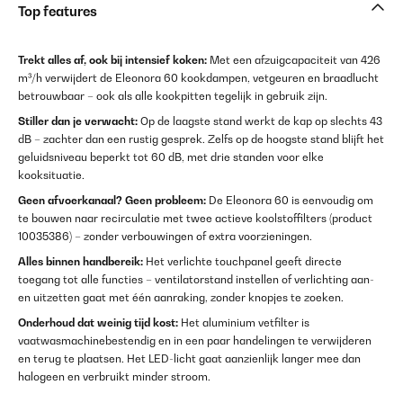
Top features
Trekt alles af, ook bij intensief koken:
Met een afzuigcapaciteit van 426
m³/h verwijdert de Eleonora 60 kookdampen, vetgeuren en braadlucht
betrouwbaar – ook als alle kookpitten tegelijk in gebruik zijn.
Stiller dan je verwacht:
Op de laagste stand werkt de kap op slechts 43
dB – zachter dan een rustig gesprek. Zelfs op de hoogste stand blijft het
geluidsniveau beperkt tot 60 dB, met drie standen voor elke
kooksituatie.
Geen afvoerkanaal? Geen probleem:
De Eleonora 60 is eenvoudig om
te bouwen naar recirculatie met twee actieve koolstoffilters (product
10035386) – zonder verbouwingen of extra voorzieningen.
Alles binnen handbereik:
Het verlichte touchpanel geeft directe
toegang tot alle functies – ventilatorstand instellen of verlichting aan-
en uitzetten gaat met één aanraking, zonder knopjes te zoeken.
Onderhoud dat weinig tijd kost:
Het aluminium vetfilter is
vaatwasmachinebestendig en in een paar handelingen te verwijderen
en terug te plaatsen. Het LED-licht gaat aanzienlijk langer mee dan
halogeen en verbruikt minder stroom.