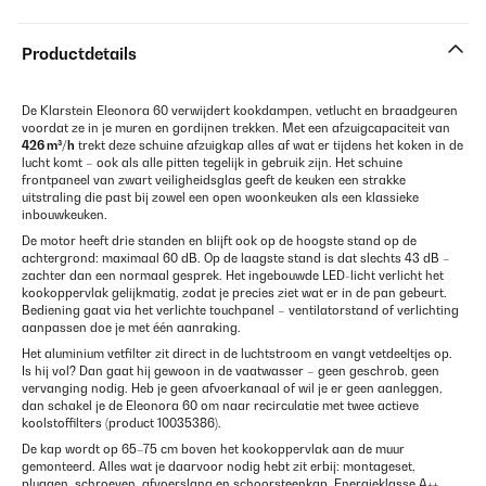
Productdetails
De Klarstein Eleonora 60 verwijdert kookdampen, vetlucht en braadgeuren
voordat ze in je muren en gordijnen trekken. Met een afzuigcapaciteit van
426 m³/h
trekt deze schuine afzuigkap alles af wat er tijdens het koken in de
lucht komt – ook als alle pitten tegelijk in gebruik zijn. Het schuine
frontpaneel van zwart veiligheidsglas geeft de keuken een strakke
uitstraling die past bij zowel een open woonkeuken als een klassieke
inbouwkeuken.
De motor heeft drie standen en blijft ook op de hoogste stand op de
achtergrond: maximaal 60 dB. Op de laagste stand is dat slechts 43 dB –
zachter dan een normaal gesprek. Het ingebouwde LED-licht verlicht het
kookoppervlak gelijkmatig, zodat je precies ziet wat er in de pan gebeurt.
Bediening gaat via het verlichte touchpanel – ventilatorstand of verlichting
aanpassen doe je met één aanraking.
Het aluminium vetfilter zit direct in de luchtstroom en vangt vetdeeltjes op.
Is hij vol? Dan gaat hij gewoon in de vaatwasser – geen geschrob, geen
vervanging nodig. Heb je geen afvoerkanaal of wil je er geen aanleggen,
dan schakel je de Eleonora 60 om naar recirculatie met twee actieve
koolstoffilters (product 10035386).
De kap wordt op 65–75 cm boven het kookoppervlak aan de muur
gemonteerd. Alles wat je daarvoor nodig hebt zit erbij: montageset,
pluggen, schroeven, afvoerslang en schoorsteenkap. Energieklasse A++,