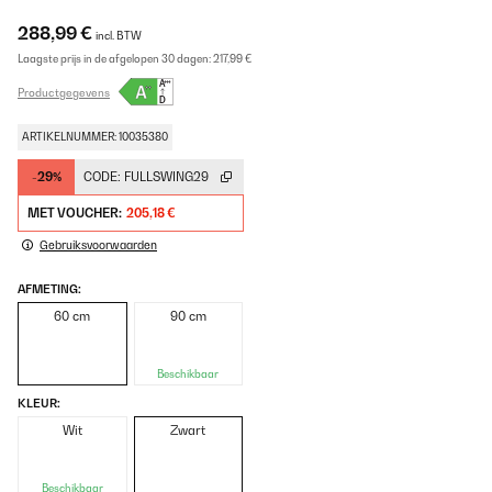
288,99 €
incl. BTW
Laagste prijs in de afgelopen 30 dagen:
217,99 €
Productgegevens
ARTIKELNUMMER: 10035380
-29%
CODE:
FULLSWING29
MET VOUCHER:
205,18 €
Gebruiksvoorwaarden
AFMETING:
60 cm
90 cm
Beschikbaar
KLEUR:
Wit
Zwart
Beschikbaar