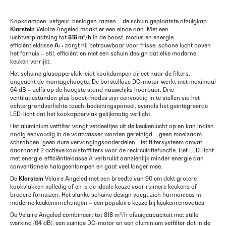
Kookdampen, vetgeur, beslagen ramen – de schuin geplaatste afzuigkap
Klarstein
Velaire Angeled maakt er een einde aan. Met een
luchtverplaatsing tot
818 m³/h
in de boost-modus en energie-
efficiëntieklasse
A++
zorgt hij betrouwbaar voor frisse, schone lucht boven
het fornuis – stil, efficiënt en met een schuin design dat elke moderne
keuken verrijkt.
Het schuine glasoppervlak leidt kookdampen direct naar de filters,
ongeacht de montagehoogte. De borstelloze DC-motor werkt met maximaal
64 dB – zelfs op de hoogste stand nauwelijks hoorbaar. Drie
ventilatiestanden plus boost-modus zijn eenvoudig in te stellen via het
achtergrondverlichte touch-bedieningspaneel, evenals het geïntegreerde
LED-licht dat het kookoppervlak gelijkmatig verlicht.
Het aluminium vetfilter vangt vetdeeltjes uit de keukenlucht op en kan indien
nodig eenvoudig in de vaatwasser worden gereinigd – geen moeizaam
schrobben, geen dure vervangingsonderdelen. Het filtersysteem omvat
daarnaast 2 actieve koolstoffilters voor de recirculatiefunctie. Het LED-licht
met energie-efficiëntieklasse A verbruikt aanzienlijk minder energie dan
conventionele halogeenlampen en gaat veel langer mee.
De
Klarstein
Velaire Angeled met een breedte van 90 cm dekt grotere
kookvlakken volledig af en is de ideale keuze voor ruimere keukens of
bredere fornuizen. Het slanke schuine design voegt zich harmonieus in
moderne keukeninrichtingen – een populaire keuze bij keukenrenovaties.
De Velaire Angeled combineert tot 818 m³/h afzuigcapaciteit met stille
werking (64 dB), een zuinige DC-motor en een aluminium vetfilter dat in de