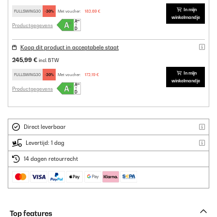
In mijn
FULLSWING30
-30%
Met voucher:
182,69 €
winkelmandje
Productgegevens
Koop dit product in acceptabele staat
245,99 €
incl. BTW
In mijn
FULLSWING30
-30%
Met voucher:
172,19 €
winkelmandje
Productgegevens
Direct leverbaar
Levertijd: 1 dag
14 dagen retourrecht
Top features