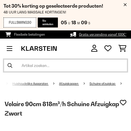
Tot 30% korting op geselecteerde producten!
48 UUR LANG MASSALE KORTINGEN!
Nu
05
18
09
FULLSWING30
U
M
S
winkelen
Flexibele betalingen
Gratis verzending vanaf 100€*
Huishoudelijke Apparaten
Afzuigkappen
Schuine afzuigkap
Velaire 90cm 818m³/h Schuine Afzuigkap
Zwart