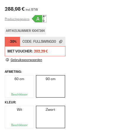
288,98 €
incl. BTW
Productgegevens
ARTIKELNUMMER: 10047364
-30%
CODE:
FULLSWING30
MET VOUCHER:
202,29 €
Gebruiksvoorwaarden
AFMETING:
60 cm
90 cm
Beschikbaar
KLEUR:
Wit
Zwart
Beschikbaar