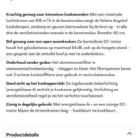
Krachtig genoeg voor intensieve kookavonden:
Met een maximale
luchtstroom van 818 m³/h in de boostmodus vangt de Velaire Angeled
kookdampen, vetdamp en geuren betrouwbaar bij de bron op – in alle
drie de ventilatiestanden evenals in de boostmodus. Breedte: 90 cm.
Stil genoeg voor een open woonkeuken:
De borstelloze DC-motor
houdt het geluidsniveau op maximaal 64 dB, ook op de hoogste stand —
een gesprek aan de eettafel hoef je niet te onderbreken.
Onderhoud zonder gedoe:
Het aluminiumvetfilter is
vaatwasmachinebestendig — inleggen en klaar. Het filtersysteem bevat
ook 2 actieve koolstoffilters voor gebruik in recirculatiemodus.
Goed zicht op het kookoppervlak:
De ingebouwde ledverlichting
(energieklasse A) verlicht je kookzone gelijkmatig. Verlichting en
ventilatiesnelheid regel je via het verlichte touchpaneel.
Zuinig in dagelijks gebruik:
Met energieklasse A++ en een zuinige DC-
motor blijven de stroomkosten laag — kookbeurt na kookbeurt.
Productdetails