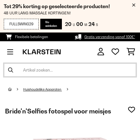
Tot 29% korting op geselecteerde producten!
48 UUR LANG MASSALE KORTINGEN!
Nu
20
00
24
FULLSWING29
U
M
S
winkelen
Flexibele betalingen
Gratis verzending vanaf 100€*
Huishoudelijke Apparaten
Bride'n'Selfies fotospel voor meisjes