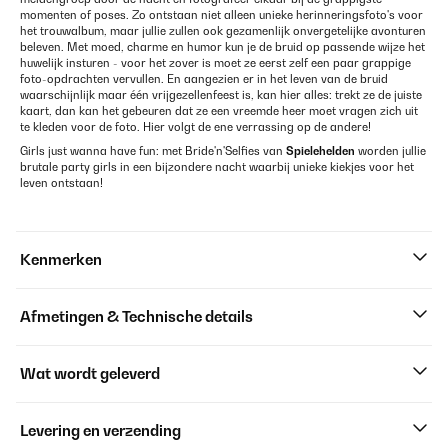
momenten of poses. Zo ontstaan niet alleen unieke herinneringsfoto's voor
het trouwalbum, maar jullie zullen ook gezamenlijk onvergetelijke avonturen
beleven. Met moed, charme en humor kun je de bruid op passende wijze het
huwelijk insturen - voor het zover is moet ze eerst zelf een paar grappige
foto-opdrachten vervullen. En aangezien er in het leven van de bruid
waarschijnlijk maar één vrijgezellenfeest is, kan hier alles: trekt ze de juiste
kaart, dan kan het gebeuren dat ze een vreemde heer moet vragen zich uit
te kleden voor de foto. Hier volgt de ene verrassing op de andere!
Girls just wanna have fun: met Bride'n'Selfies van
Spielehelden
worden jullie
brutale party girls in een bijzondere nacht waarbij unieke kiekjes voor het
leven ontstaan!
Kenmerken
Afmetingen & Technische details
Wat wordt geleverd
Levering en verzending