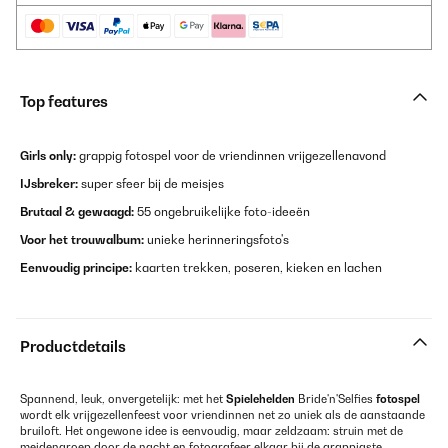
Top features
Girls only:
grappig fotospel voor de vriendinnen vrijgezellenavond
IJsbreker:
super sfeer bij de meisjes
Brutaal & gewaagd:
55 ongebruikelijke foto-ideeën
Voor het trouwalbum:
unieke herinneringsfoto's
Eenvoudig principe:
kaarten trekken, poseren, kieken en lachen
Productdetails
Spannend, leuk, onvergetelijk: met het
Spielehelden
Bride'n'Selfies
fotospel
wordt elk vrijgezellenfeest voor vriendinnen net zo uniek als de aanstaande
bruiloft. Het ongewone idee is eenvoudig, maar zeldzaam: struin met de
meidengroep door de nacht en fotografeer elkaar bij de grappigste