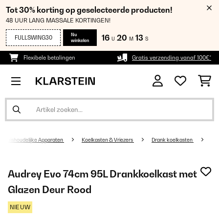
Tot 30% korting op geselecteerde producten!
48 UUR LANG MASSALE KORTINGEN!
Nu
16
20
13
FULLSWING30
U
M
S
winkelen
Flexibele betalingen
Gratis verzending vanaf 100€*
Huishoudelijke Apparaten
Koelkasten & Vriezers
Drank koelkasten
Audrey Evo 74cm 95L Drankkoelkast met
Glazen Deur Rood
NIEUW