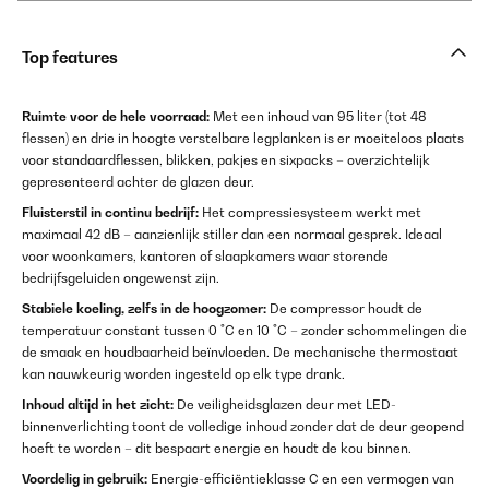
Top features
Ruimte voor de hele voorraad:
Met een inhoud van 95 liter (tot 48
flessen) en drie in hoogte verstelbare legplanken is er moeiteloos plaats
voor standaardflessen, blikken, pakjes en sixpacks – overzichtelijk
gepresenteerd achter de glazen deur.
Fluisterstil in continu bedrijf:
Het compressiesysteem werkt met
maximaal 42 dB – aanzienlijk stiller dan een normaal gesprek. Ideaal
voor woonkamers, kantoren of slaapkamers waar storende
bedrijfsgeluiden ongewenst zijn.
Stabiele koeling, zelfs in de hoogzomer:
De compressor houdt de
temperatuur constant tussen 0 °C en 10 °C – zonder schommelingen die
de smaak en houdbaarheid beïnvloeden. De mechanische thermostaat
kan nauwkeurig worden ingesteld op elk type drank.
Inhoud altijd in het zicht:
De veiligheidsglazen deur met LED-
binnenverlichting toont de volledige inhoud zonder dat de deur geopend
hoeft te worden – dit bespaart energie en houdt de kou binnen.
Voordelig in gebruik:
Energie-efficiëntieklasse C en een vermogen van