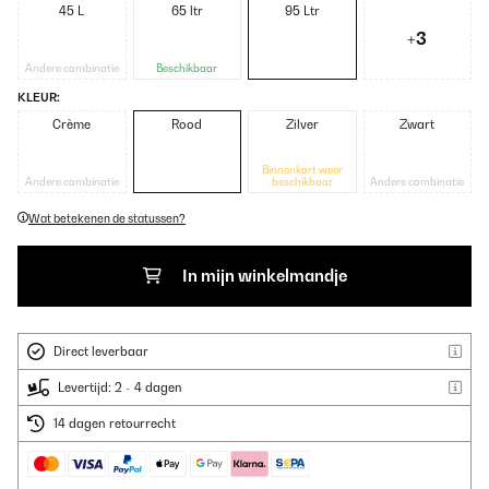
45 L
65 ltr
95 Ltr
+3
Andere combinatie
Beschikbaar
KLEUR:
Crème
Rood
Zilver
Zwart
Binnenkort weer
Andere combinatie
beschikbaar
Andere combinatie
Wat betekenen de statussen?
In mijn winkelmandje
Direct leverbaar
Levertijd: 2 - 4 dagen
14 dagen retourrecht