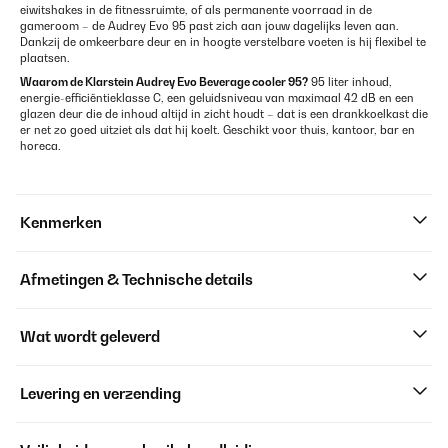
eiwitshakes in de fitnessruimte, of als permanente voorraad in de
gameroom – de Audrey Evo 95 past zich aan jouw dagelijks leven aan.
Dankzij de omkeerbare deur en in hoogte verstelbare voeten is hij flexibel te
plaatsen.
Waarom de
Klarstein
Audrey Evo Beverage cooler 95?
95 liter inhoud,
energie-efficiëntieklasse C, een geluidsniveau van maximaal 42 dB en een
glazen deur die de inhoud altijd in zicht houdt – dat is een drankkoelkast die
er net zo goed uitziet als dat hij koelt. Geschikt voor thuis, kantoor, bar en
horeca.
Kenmerken
Afmetingen & Technische details
Wat wordt geleverd
Levering en verzending