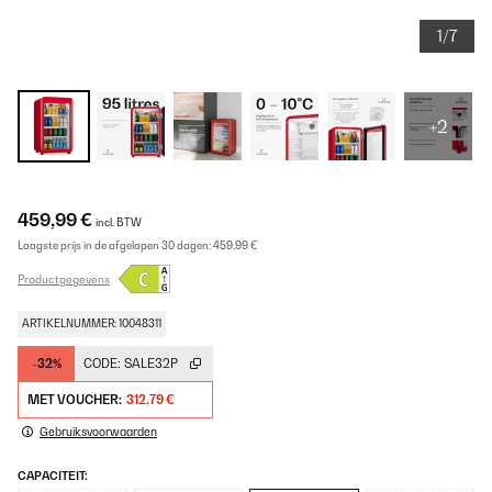
1/7
+2
459,99 €
incl. BTW
Laagste prijs in de afgelopen 30 dagen:
459,99 €
Productgegevens
ARTIKELNUMMER: 10048311
-32%
CODE:
SALE32P
MET VOUCHER:
312,79 €
Gebruiksvoorwaarden
CAPACITEIT: