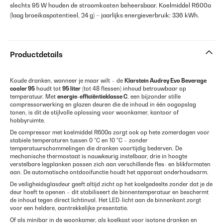
slechts 95 W houden de stroomkosten beheersbaar. Koelmiddel R600a
(laag broeikaspotentieel, 24 g) – jaarlijks energieverbruik: 336 kWh.
Productdetails
Koude dranken, wanneer je maar wilt – de
Klarstein
Audrey Evo Beverage
cooler 95
houdt tot
95 liter
(tot 48 flessen) inhoud betrouwbaar op
temperatuur. Met
energie-efficiëntieklasse C
, een bijzonder stille
compressorwerking en glazen deuren die de inhoud in één oogopslag
tonen, is dit de stijlvolle oplossing voor woonkamer, kantoor of
hobbyruimte.
De compressor met koelmiddel R600a zorgt ook op hete zomerdagen voor
stabiele temperaturen tussen 0 °C en 10 °C – zonder
temperatuurschommelingen die dranken voortijdig bederven. De
mechanische thermostaat is nauwkeurig instelbaar, drie in hoogte
verstelbare legplanken passen zich aan verschillende fles- en blikformaten
aan. De automatische ontdooifunctie houdt het apparaat onderhoudsarm.
De veiligheidsglasdeur geeft altijd zicht op het koelgedeelte zonder dat je de
deur hoeft te openen – dit stabiliseert de binnentemperatuur en beschermt
de inhoud tegen direct lichtinval. Het LED-licht aan de binnenkant zorgt
voor een heldere, aantrekkelijke presentatie.
Of als minibar in de woonkamer, als koelkast voor isotone dranken en