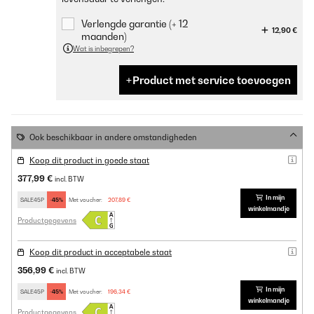
Verlengde garantie (+ 12
12,90 €
maanden)
Wat is inbegrepen?
Product met service toevoegen
Ook beschikbaar in andere omstandigheden
Koop dit product in goede staat
377,99 €
incl. BTW
In mijn
SALE45P
-45%
Met voucher:
207,89 €
winkelmandje
Productgegevens
Koop dit product in acceptabele staat
356,99 €
incl. BTW
In mijn
SALE45P
-45%
Met voucher:
196,34 €
winkelmandje
Productgegevens