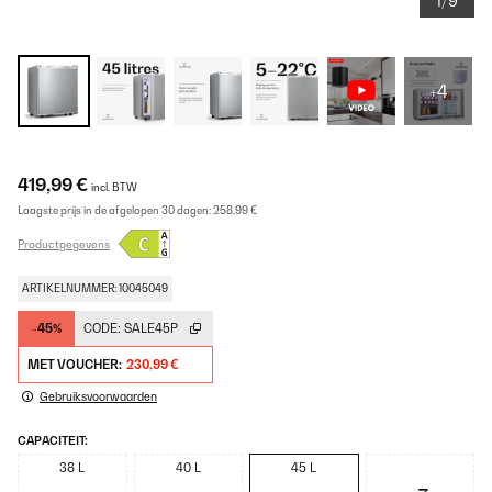
1/9
+4
419,99 €
incl. BTW
Laagste prijs in de afgelopen 30 dagen:
258,99 €
Productgegevens
ARTIKELNUMMER: 10045049
-45%
CODE:
SALE45P
MET VOUCHER:
230,99 €
Gebruiksvoorwaarden
CAPACITEIT:
38 L
40 L
45 L