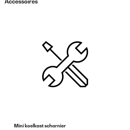
Accessoires
Mini koelkast scharnier
M