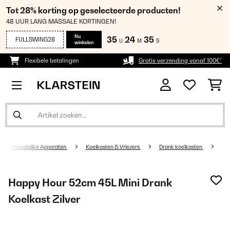
Tot 28% korting op geselecteerde producten!
48 UUR LANG MASSALE KORTINGEN!
Nu
35
24
34
FULLSWING28
U
M
S
winkelen
Flexibele betalingen
Gratis verzending vanaf 100€*
Huishoudelijke Apparaten
Koelkasten & Vriezers
Drank koelkasten
Happy Hour 52cm 45L Mini Drank
Koelkast Zilver