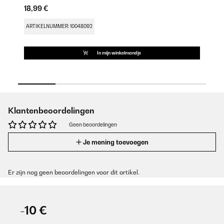
18,99 €
9,
ARTIKELNUMMER: 10048092
AR
In mijn winkelmandje
Klantenbeoordelingen
Geen beoordelingen
Je mening toevoegen
Er zijn nog geen beoordelingen voor dit artikel.
-10 €