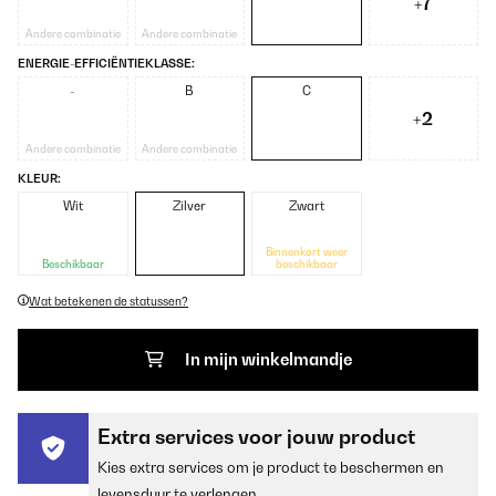
+7
Andere combinatie
Andere combinatie
ENERGIE-EFFICIËNTIEKLASSE:
-
B
C
+2
Andere combinatie
Andere combinatie
KLEUR:
Wit
Zilver
Zwart
Binnenkort weer
Beschikbaar
beschikbaar
Wat betekenen de statussen?
In mijn winkelmandje
Extra services voor jouw product
Kies extra services om je product te beschermen en
levensduur te verlengen.