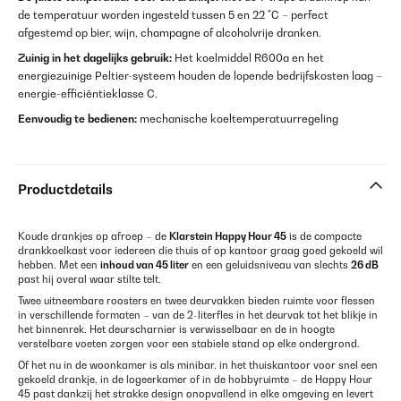
de temperatuur worden ingesteld tussen 5 en 22 °C – perfect
afgestemd op bier, wijn, champagne of alcoholvrije dranken.
Zuinig in het dagelijks gebruik:
Het koelmiddel R600a en het
energiezuinige Peltier-systeem houden de lopende bedrijfskosten laag –
energie-efficiëntieklasse C.
Eenvoudig te bedienen:
mechanische koeltemperatuurregeling
Productdetails
Koude drankjes op afroep – de
Klarstein Happy Hour 45
is de compacte
drankkoelkast voor iedereen die thuis of op kantoor graag goed gekoeld wil
hebben. Met een
inhoud van 45 liter
en een geluidsniveau van slechts
26 dB
past hij overal waar stilte telt.
Twee uitneembare roosters en twee deurvakken bieden ruimte voor flessen
in verschillende formaten – van de 2-literfles in het deurvak tot het blikje in
het binnenrek. Het deurscharnier is verwisselbaar en de in hoogte
verstelbare voeten zorgen voor een stabiele stand op elke ondergrond.
Of het nu in de woonkamer is als minibar, in het thuiskantoor voor snel een
gekoeld drankje, in de logeerkamer of in de hobbyruimte – de Happy Hour
45 past dankzij het strakke design onopvallend in elke omgeving en levert