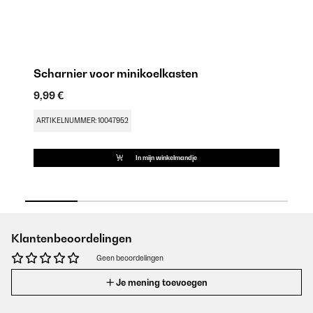
Scharnier voor minikoelkasten
D
9,99 €
9,
ARTIKELNUMMER: 10047952
AR
In mijn winkelmandje
Klantenbeoordelingen
Geen beoordelingen
Je mening toevoegen