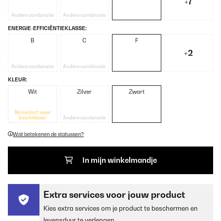
+7
Andere combinatie
Andere combinatie
ENERGIE-EFFICIËNTIEKLASSE:
B
C
F
+2
Andere combinatie
Andere combinatie
KLEUR:
Wit
Zilver
Zwart
Binnenkort weer
beschikbaar
Andere combinatie
Wat betekenen de statussen?
In mijn winkelmandje
Extra services voor jouw product
Kies extra services om je product te beschermen en
levensduur te verlengen.