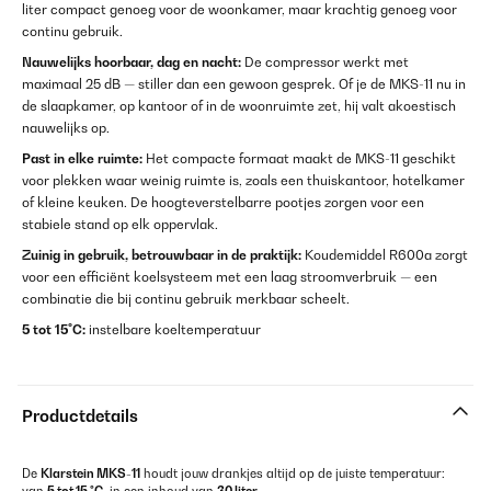
liter compact genoeg voor de woonkamer, maar krachtig genoeg voor
continu gebruik.
Nauwelijks hoorbaar, dag en nacht:
De compressor werkt met
maximaal 25 dB — stiller dan een gewoon gesprek. Of je de MKS-11 nu in
de slaapkamer, op kantoor of in de woonruimte zet, hij valt akoestisch
nauwelijks op.
Past in elke ruimte:
Het compacte formaat maakt de MKS-11 geschikt
voor plekken waar weinig ruimte is, zoals een thuiskantoor, hotelkamer
of kleine keuken. De hoogteverstelbarre pootjes zorgen voor een
stabiele stand op elk oppervlak.
Zuinig in gebruik, betrouwbaar in de praktijk:
Koudemiddel R600a zorgt
voor een efficiënt koelsysteem met een laag stroomverbruik — een
combinatie die bij continu gebruik merkbaar scheelt.
5 tot 15°C:
instelbare koeltemperatuur
Productdetails
De
Klarstein MKS-11
houdt jouw drankjes altijd op de juiste temperatuur: