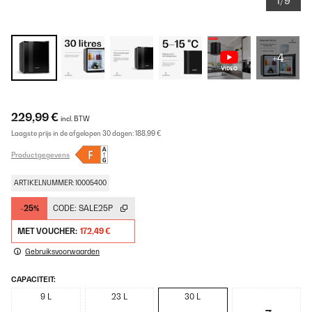
1/9
+4
229,99 €
incl. BTW
Laagste prijs in de afgelopen 30 dagen:
188,99 €
Productgegevens
ARTIKELNUMMER: 10005400
-25%
CODE:
SALE25P
MET VOUCHER:
172,49 €
Gebruiksvoorwaarden
CAPACITEIT:
9 L
23 L
30 L