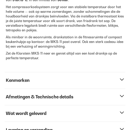
van
5 tot 15 °C
, in een inhoud van
30 liter
.
Het compressorkoelsysteem zorgt voor een stabiele temperatuur door het
hele volume — ook op warme zomerdagen, zonder schommelingen die de
houdbaarheid van drankjes beïnvloeden. Via de instelbare thermostaat kies
je de juiste temperatuur voor elk soort drank, van frisdrank tot sap. De
verstelbare legplank biedt ruimte aan verschillende flesformaten, blikjes,
tetrapaks en pakjes.
Als minibar in de woonruimte, drankstation in de fitnessruimte of compact
keukenhulpje op kantoor: de MKS-11 past overal. Ook een sterk cadeau-idee
bij een verhuizing of woninginrichting.
Zet de Klarstein MKS-11 neer en geniet altijd van een koel drankje op de
perfecte temperatuur.
Kenmerken
Afmetingen & Technische details
Wat wordt geleverd
Levering en verzending