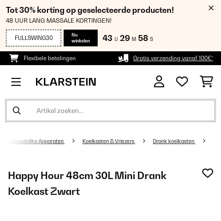
Tot 30% korting op geselecteerde producten!
48 UUR LANG MASSALE KORTINGEN!
Nu
43
29
57
FULLSWING30
U
M
S
winkelen
Flexibele betalingen
Gratis verzending vanaf 100€*
Huishoudelijke Apparaten
Koelkasten & Vriezers
Drank koelkasten
Happy Hour 48cm 30L Mini Drank
Koelkast Zwart