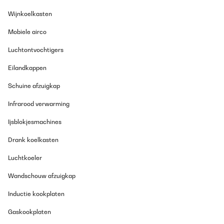
Wijnkoelkasten
Mobiele airco
Luchtontvochtigers
Eilandkappen
Schuine afzuigkap
Infrarood verwarming
Ijsblokjesmachines
Drank koelkasten
Luchtkoeler
Wandschouw afzuigkap
Inductie kookplaten
Gaskookplaten