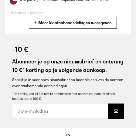
Utilisateur d'Amazon
Meer klantenbeoordelingen weergeven
Vertaal
GECONTROLEERDE BEOORDELING
21/10/2025
-10 €
Kleiner feiner Kühlschrank, habe nichts aus zu setzen.Der Preis
ist etwas zu hoch.
Abonneer je op onze nieuwsbrief en ontvang
10 €* korting op je volgende aankoop.
Amazon-Benutzer
Vertaal
Schrijf je in voor onze nieuwsbrief en hoor als een van de eersten
over aankomende aanbiedingen.
*De korting van 10 € is niet te combineren met andere coupons. Minimale
GECONTROLEERDE BEOORDELING
bestelwaarde 100 €.
10/08/2025
Un premier retour de l’appareil car la façade comportait de
légers petits impacts. Le SAV été très efficace en envoyant un
transporteur dès le lendemain pour le retour. Le nouveau frigo est
arrivé très rapidement. Le look est très sympa, appareil
silencieux. On aurait aimé une poignée inox, celle-ci est en
plastique recouvert d’une feuille argent, dommage... Attention