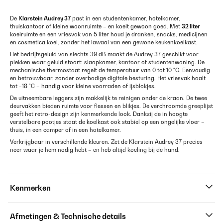
De
Klarstein Audrey 37
past in een studentenkamer, hotelkamer,
thuiskantoor of kleine woonruimte – en koelt gewoon goed. Met
32 liter
koelruimte en een vriesvak van 5 liter houd je dranken, snacks, medicijnen
en cosmetica koel, zonder het lawaai van een gewone keukenkoelkast.
Het bedrijfsgeluid van slechts 39 dB maakt de Audrey 37 geschikt voor
plekken waar geluid stoort: slaapkamer, kantoor of studentenwoning. De
mechanische thermostaat regelt de temperatuur van 0 tot 10 °C. Eenvoudig
en betrouwbaar, zonder overbodige digitale besturing. Het vriesvak haalt
tot −18 °C – handig voor kleine voorraden of ijsblokjes.
De uitneembare leggers zijn makkelijk te reinigen onder de kraan. De twee
deurvakken bieden ruimte voor flessen en blikjes. De verchroomde greeplijst
geeft het retro-design zijn kenmerkende look. Dankzij de in hoogte
verstelbare pootjes staat de koelkast ook stabiel op een ongelijke vloer –
thuis, in een camper of in een hotelkamer.
Verkrijgbaar in verschillende kleuren. Zet de Klarstein Audrey 37 precies
neer waar je hem nodig hebt – en heb altijd koeling bij de hand.
Kenmerken
Afmetingen & Technische details