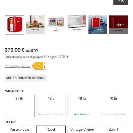
1/10
+5
379,99 €
incl. BTW
Laagste prijs in de afgelopen 30 dagen:
247,99 €
Productgegevens
ARTIKELNUMMER: 10046054
CAPACITEIT:
37 ltr
48 L
48 ltr
70 ltr
Andere combinatie
Beschikbaar
Andere combinatie
KLEUR:
Pastelblauw
Rood
Vintage Crème
Zwart