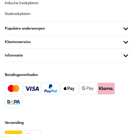
Inductie kookplaten
Vertaal
Gaskookplaten
GECONTROLEERDE BEOORDELING
Populaire onderwerpen
21/07/2025
Très beau produit qui correspond à ce que je souhaitais.
Klantenservice
Utilisateur d'Amazon
Informatie
Vertaal
Betalingsmethoden
GECONTROLEERDE BEOORDELING
26/05/2025
Super Kühlschrank für Getränke,sehr leise und einfach nur gut
Amazon-Benutzer
Vertaal
Verzending
GECONTROLEERDE BEOORDELING