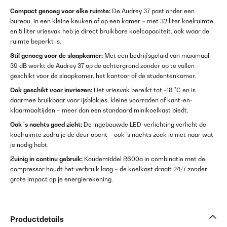
Compact genoeg voor elke ruimte:
De Audrey 37 past onder een
bureau, in een kleine keuken of op een kamer – met 32 liter koelruimte
en 5 liter vriesvak heb je direct bruikbare koelcapaciteit, ook waar de
ruimte beperkt is.
Stil genoeg voor de slaapkamer:
Met een bedrijfsgeluid van maximaal
39 dB werkt de Audrey 37 op de achtergrond zonder op te vallen –
geschikt voor de slaapkamer, het kantoor of de studentenkamer.
Ook geschikt voor invriezen:
Het vriesvak bereikt tot −18 °C en is
daarmee bruikbaar voor ijsblokjes, kleine voorraden of kant-en-
klaarmaaltijden – meer dan een standaard minikoelkast biedt.
Ook 's nachts goed zicht:
De ingebouwde LED-verlichting verlicht de
koelruimte zodra je de deur opent – ook 's nachts zoek je niet naar wat
je nodig hebt.
Zuinig in continu gebruik:
Koudemiddel R600a in combinatie met de
compressor houdt het verbruik laag – de koelkast draait 24/7 zonder
grote impact op je energierekening.
Productdetails