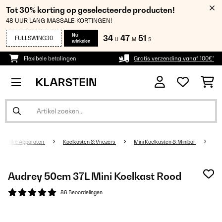
Tot 30% korting op geselecteerde producten!
48 UUR LANG MASSALE KORTINGEN!
Nu
34
47
50
FULLSWING30
U
M
S
winkelen
Flexibele betalingen
Gratis verzending vanaf 100€*
udelijke Apparaten
Koelkasten & Vriezers
Mini Koelkasten & Minibar
Audrey 50cm 37L Mini Koelkast Rood
88 Beoordelingen