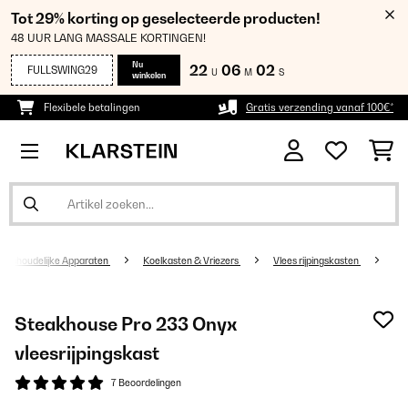
Tot 29% korting op geselecteerde producten!
48 UUR LANG MASSALE KORTINGEN!
Nu
22
06
02
FULLSWING29
U
M
S
winkelen
Flexibele betalingen
Gratis verzending vanaf 100€*
Huishoudelijke Apparaten
Koelkasten & Vriezers
Vlees rijpingskasten
Steakhouse Pro 233 Onyx
vleesrijpingskast
7 Beoordelingen