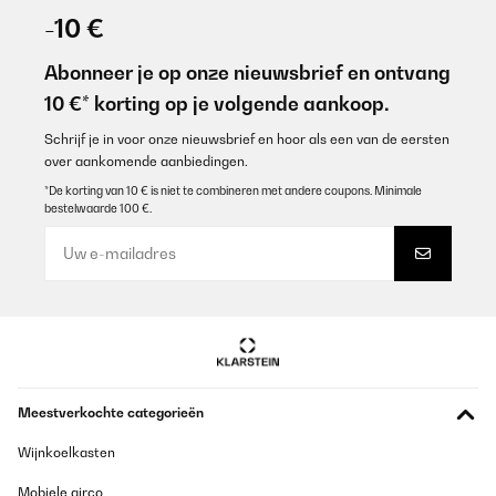
01/12/2022
-10 €
lo uso da 4 mesi ed il risultato con carne fresca è davvero ottimo,
funziona molto bene
Abonneer je op onze nieuwsbrief en ontvang
10 €* korting op je volgende aankoop.
Utente Amazon
Vertaal
Schrijf je in voor onze nieuwsbrief en hoor als een van de eersten
over aankomende aanbiedingen.
*De korting van 10 € is niet te combineren met andere coupons. Minimale
GECONTROLEERDE BEOORDELING
bestelwaarde 100 €.
29/07/2022
Sehr gut verarbeitet tut was es soll gefällt mir und meiner Frau
sehr ganz klare kaufempfehlung!!
Amazon-Benutzer
Vertaal
GECONTROLEERDE BEOORDELING
Meestverkochte categorieën
22/07/2022
Wijnkoelkasten
Super vielen Dank für alles 2 Tage Lieferung. Optisch ein super
Highlight und macht genau das was es soll. Also im ganzen 6
Mobiele airco
Sterne .