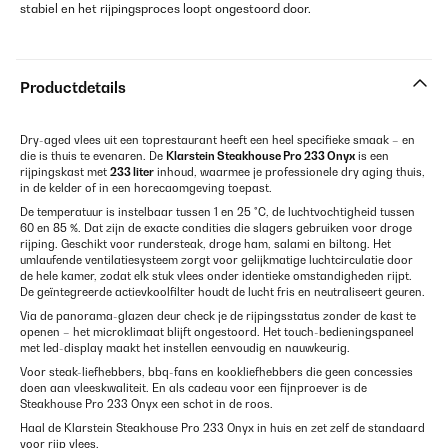
stabiel en het rijpingsproces loopt ongestoord door.
Productdetails
Dry-aged vlees uit een toprestaurant heeft een heel specifieke smaak – en
die is thuis te evenaren. De
Klarstein Steakhouse Pro 233 Onyx
is een
rijpingskast met
233 liter
inhoud, waarmee je professionele dry aging thuis,
in de kelder of in een horecaomgeving toepast.
De temperatuur is instelbaar tussen 1 en 25 °C, de luchtvochtigheid tussen
60 en 85 %. Dat zijn de exacte condities die slagers gebruiken voor droge
rijping. Geschikt voor rundersteak, droge ham, salami en biltong. Het
umlaufende ventilatiesysteem zorgt voor gelijkmatige luchtcirculatie door
de hele kamer, zodat elk stuk vlees onder identieke omstandigheden rijpt.
De geïntegreerde actievkoolfilter houdt de lucht fris en neutraliseert geuren.
Via de panorama-glazen deur check je de rijpingsstatus zonder de kast te
openen – het microklimaat blijft ongestoord. Het touch-bedieningspaneel
met led-display maakt het instellen eenvoudig en nauwkeurig.
Voor steak-liefhebbers, bbq-fans en kookliefhebbers die geen concessies
doen aan vleeskwaliteit. En als cadeau voor een fijnproever is de
Steakhouse Pro 233 Onyx een schot in de roos.
Haal de Klarstein Steakhouse Pro 233 Onyx in huis en zet zelf de standaard
voor rijp vlees.