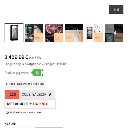
1/9
+4
2.409,99 €
incl. BTW
Laagste prijs in de afgelopen 30 dagen:
1.747,99 €
Productgegevens
ARTIKELNUMMER: 10039936
-22%
CODE:
SALE22P
MET VOUCHER:
1.879,79 €
Gebruiksvoorwaarden
KLEUR: