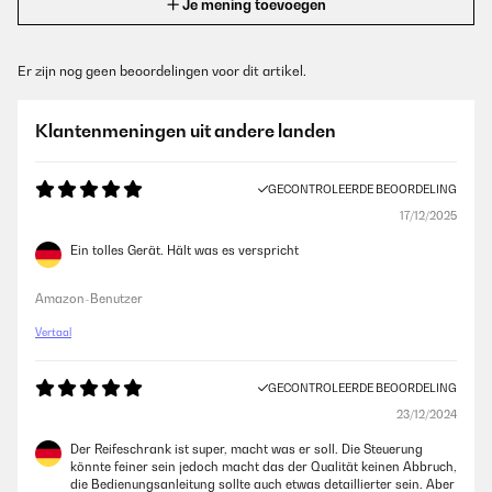
Je mening toevoegen
Er zijn nog geen beoordelingen voor dit artikel.
Klantenmeningen uit andere landen
GECONTROLEERDE BEOORDELING
17/12/2025
Ein tolles Gerät. Hält was es verspricht
Amazon-Benutzer
Vertaal
GECONTROLEERDE BEOORDELING
23/12/2024
Der Reifeschrank ist super, macht was er soll. Die Steuerung
könnte feiner sein jedoch macht das der Qualität keinen Abbruch,
die Bedienungsanleitung sollte auch etwas detaillierter sein. Aber