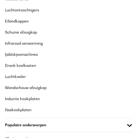
Amazon-Benutzer
Luchtontvochtigers
Vertaal
Eilandkappen
Schuine afzuigkap
GECONTROLEERDE BEOORDELING
08/03/2022
Infrarood verwarming
top
Ijsblokjesmachines
Amazon user
Drank koelkasten
Vertaal
Luchtkoeler
Wandschouw afzuigkap
Inductie kookplaten
Gaskookplaten
Populaire onderwerpen