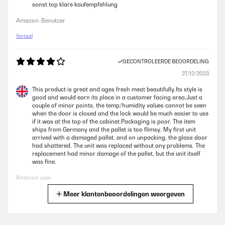
sonst top klare kaufempfehlung
Amazon-Benutzer
Vertaal
GECONTROLEERDE BEOORDELING
27/12/2023
This product is great and ages fresh meat beautifully.Its style is
good and would earn its place in a customer facing area.Just a
couple of minor points, the temp/humidity values cannot be seen
when the door is closed and the lock would be much easier to use
if it was at the top of the cabinet.Packaging is poor. The item
ships from Germany and the pallet is too flimsy. My first unit
arrived with a damaged pallet, and on unpacking, the glass door
had shattered. The unit was replaced without any problems. The
replacement had minor damage of the pallet, but the unit itself
was fine.
Amazon user
Meer klantenbeoordelingen weergeven
Vertaal
GECONTROLEERDE BEOORDELING