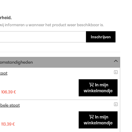
rheid.
wij informeren u wanneer het product weer beschikbaar is.
Inschrijven
e omstandigheden
taat
In mijn
winkelmandje
106,39 €
bele staat
In mijn
winkelmandje
113,39 €