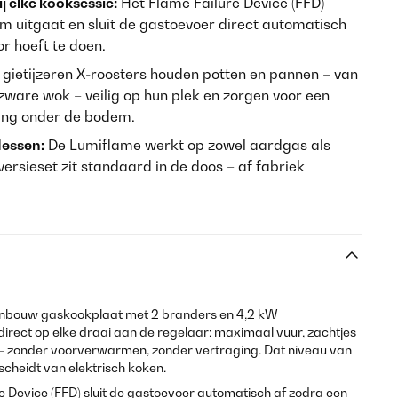
j elke kooksessie:
Het Flame Failure Device (FFD)
m uitgaat en sluit de gastoevoer direct automatisch
or hoeft te doen.
gietijzeren X-roosters houden potten en pannen – van
zware wok – veilig op hun plek en zorgen voor een
ing onder de bodem.
lessen:
De Lumiflame werkt op zowel aardgas als
versieset zit standaard in de doos – af fabriek
 inbouw gaskookplaat met 2 branders en 4,2 kW
irect op elke draai aan de regelaar: maximaal vuur, zachtjes
 – zonder voorverwarmen, zonder vertraging. Dat niveau van
cheidt van elektrisch koken.
e Device (FFD) sluit de gastoevoer automatisch af zodra een