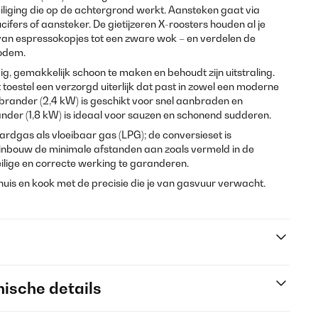
liging die op de achtergrond werkt. Aansteken gaat via
ucifers of aansteker. De gietijzeren X-roosters houden al je
– van espressokopjes tot een zware wok – en verdelen de
bodem.
vig, gemakkelijk schoon te maken en behoudt zijn uitstraling.
toestel een verzorgd uiterlijk dat past in zowel een moderne
 brander (2,4 kW) is geschikt voor snel aanbraden en
nder (1,8 kW) is ideaal voor sauzen en schonend sudderen.
rdgas als vloeibaar gas (LPG); de conversieset is
 inbouw de minimale afstanden aan zoals vermeld in de
lige en correcte werking te garanderen.
huis en kook met de precisie die je van gasvuur verwacht.
ische details