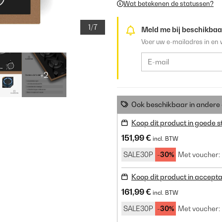
Wat betekenen de statussen?
1/7
Meld me bij beschikbaa
Voer uw e-mailadres in en 
+2
Ook beschikbaar in ander
Koop dit product in goede s
151,99 €
incl. BTW
SALE30P
-30%
Met voucher:
Koop dit product in accepta
161,99 €
incl. BTW
SALE30P
-30%
Met voucher: