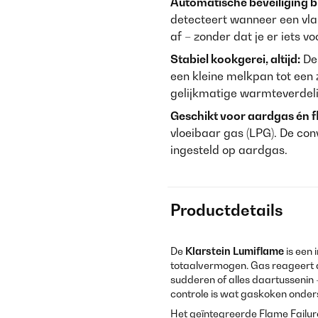
Automatische beveiliging bi
detecteert wanneer een vla
af – zonder dat je er iets vo
Stabiel kookgerei, altijd:
De 
een kleine melkpan tot een 
gelijkmatige warmteverdel
Geschikt voor aardgas én f
vloeibaar gas (LPG). De con
ingesteld op aardgas.
Productdetails
De
Klarstein Lumiflame
is een
totaalvermogen. Gas reageert d
sudderen of alles daartussenin
controle is wat gaskoken onders
Het geïntegreerde Flame Failur