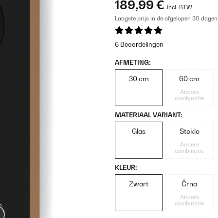
189,99 €
incl. BTW
Laagste prijs in de afgelopen 30 dagen
6 Beoordelingen
AFMETING:
30 cm
60 cm
Andere
combinatie
MATERIAAL VARIANT:
Glas
Steklo
Andere
combinatie
KLEUR:
Zwart
Črna
Andere
combinatie