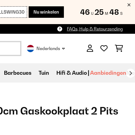
46
25
46
LLSWING30
Nu winkelen
U
M
S
FAQs, Hulp & Retourzending
Nederlands
Barbecues
Tuin
Hifi & Audio
Aanbiedingen
Ni
0cm Gaskookplaat 2 Pits