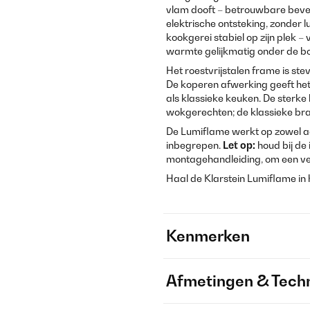
vlam dooft – betrouwbare bevei
elektrische ontsteking, zonder l
kookgerei stabiel op zijn plek 
warmte gelijkmatig onder de 
Het roestvrijstalen frame is ste
De koperen afwerking geeft het 
als klassieke keuken. De sterke
wokgerechten; de klassieke bra
De Lumiflame werkt op zowel aa
inbegrepen.
Let op:
houd bij de
montagehandleiding, om een vei
Haal de Klarstein Lumiflame in 
Kenmerken
Afmetingen & Techn