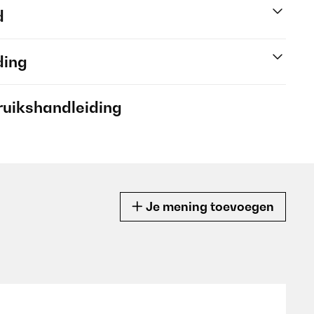
d
ding
ruikshandleiding
Je mening toevoegen