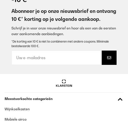
Es ist super cool Spaß!!! I Love IT!!!
Abonneer je op onze nieuwsbrief en ontvang
Amazon-Benutzer
10 €* korting op je volgende aankoop.
Vertaal
Schrijf je in voor onze nieuwsbrief en hoor als een van de eersten
over aankomende aanbiedingen.
GECONTROLEERDE BEOORDELING
*De korting van 10 € is niet te combineren met andere coupons. Minimale
bestelwaarde 100 €.
04/08/2025
gutes Material, schöne Karten
Amazon-Benutzer
Vertaal
GECONTROLEERDE BEOORDELING
Meestverkochte categorieën
13/11/2024
War ein super lustiges Spiel, genau das richtig für den
Wijnkoelkasten
Mädelabend. :-D
Mobiele airco
Amazon-Benutzer