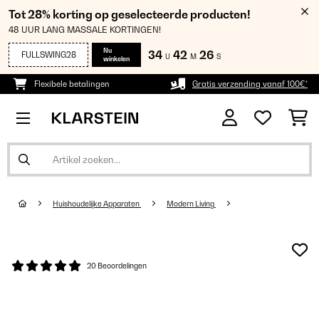
Tot 28% korting op geselecteerde producten!
48 UUR LANG MASSALE KORTINGEN!
Nu
34
42
25
FULLSWING28
U
M
S
winkelen
Flexibele betalingen
Gratis verzending vanaf 100€*
Huishoudelijke Apparaten
Modern Living
20 Beoordelingen