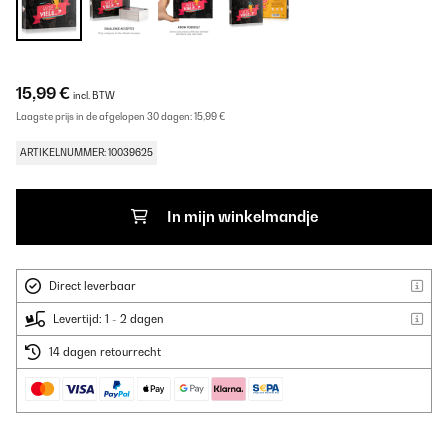
15,99 €
incl. BTW
Laagste prijs in de afgelopen 30 dagen:
15,99 €
ARTIKELNUMMER: 10039625
In mijn winkelmandje
Direct leverbaar
Levertijd: 1 - 2 dagen
14 dagen retourrecht