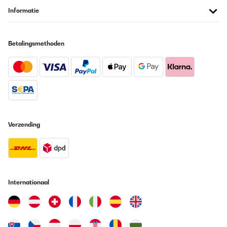
Informatie
Amazon-Benutzer
Vertaal
Betalingsmethoden
GECONTROLEERDE BEOORDELING
19/05/2023
Ich liebe diese Karten, hatten sie im Urlaub dabei und sie haben
uns viele Stunden Spaß beschert ! Ist super auch um einen
Partner kennenzulernen!
Amazon-Benutzer
Verzending
Vertaal
GECONTROLEERDE BEOORDELING
18/01/2023
Internationaal
Wenn man sich unter den Freunden noch nicht kennt oder die
neuen Partner/innen schüchtern sind ist es eine gute Möglichkeit
zusehen. Es kommt aufjedenfall zu Regen Unterhaltungen.....hihihi
Amazon-Benutzer