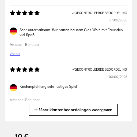
GECONTROLEERDE BEOORDELING
27/09/2025
Sehr unterhaltsam. Wir hatten bei nem Glas Wein mit Freunden
viel Spaß.
Amazon-Benutzer
Vertaal
GECONTROLEERDE BEOORDELING
03/09/2025
Kaufempfehlung sehr lustiges Spiel
Amazon-Benutzer
Meer klantenbeoordelingen weergeven
Vertaal
GECONTROLEERDE BEOORDELING
16/08/2025
-10 €