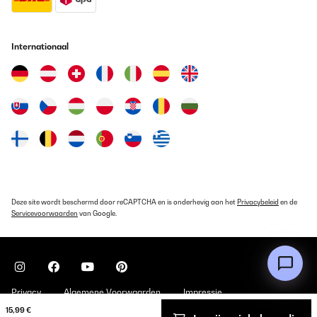
Internationaal
Deze site wordt beschermd door reCAPTCHA en is onderhevig aan het
Privacybeleid
en de
Servicevoorwaarden
van Google.
Privacy
Algemene Voorwaarden
Impressie
15,99 €