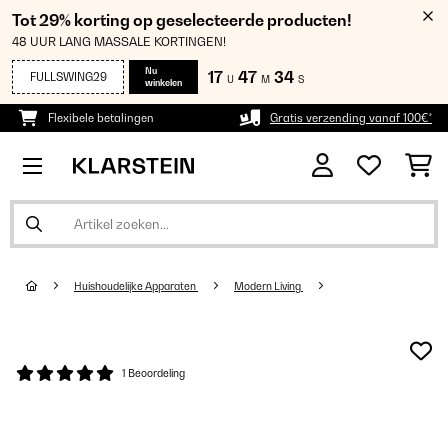
Tot 29% korting op geselecteerde producten!
48 UUR LANG MASSALE KORTINGEN!
Nu
17
47
33
FULLSWING29
U
M
S
winkelen
Flexibele betalingen
Gratis verzending vanaf 100€*
Huishoudelijke Apparaten
Modern Living
1 Beoordeling