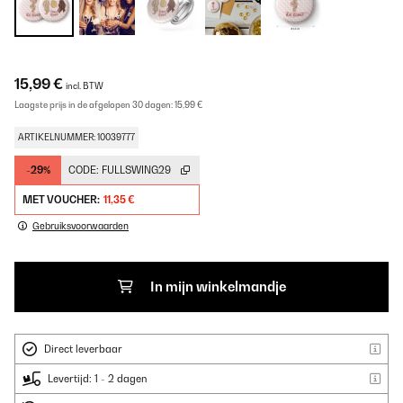
15,99 €
incl. BTW
Laagste prijs in de afgelopen 30 dagen:
15,99 €
ARTIKELNUMMER: 10039777
-29%
CODE:
FULLSWING29
MET VOUCHER:
11,35 €
Gebruiksvoorwaarden
In mijn winkelmandje
Direct leverbaar
Levertijd: 1 - 2 dagen