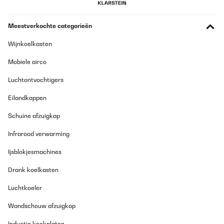
Meestverkochte categorieën
Wijnkoelkasten
Mobiele airco
Luchtontvochtigers
Eilandkappen
Schuine afzuigkap
Infrarood verwarming
Ijsblokjesmachines
Drank koelkasten
Luchtkoeler
Wandschouw afzuigkap
Inductie kookplaten