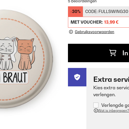
5 Beoordelingen
-30%
CODE:
FULLSWING30
MET VOUCHER:
13,99 €
Gebruiksvoorwaarden
In
Extra serv
Kies extra servi
verlengen.
Verlengde ga
Wat is inbegrepen?