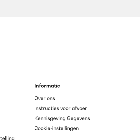
hied dezent aber eindeutig als Gruppe gekennzeichnet :)
Vertaal
Informatie
Over ons
Instructies voor afvoer
Kennisgeving Gegevens
Cookie-instellingen
telling