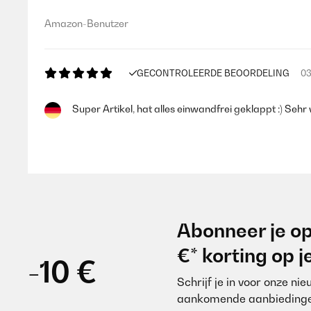
Amazon-Benutzer
GECONTROLEERDE BEOORDELING
03
Super Artikel, hat alles einwandfrei geklappt :) Sehr 
Amazon-Benutzer
GECONTROLEERDE BEOORDELING
01
Abonneer je op
Ich habe die Buttons zu einem JGA bestellt. Sie kamen
€* korting op 
-10 €
Schrijf je in voor onze ni
Amazon-Benutzer
aankomende aanbiedinge