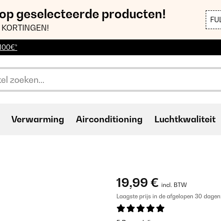
 op geselecteerde producten!
FU
 KORTINGEN!
 100€*
Verwarming
Airconditioning
Luchtkwaliteit
19,99 €
incl. BTW
Laagste prijs in de afgelopen 30 dagen