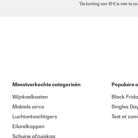
*De korting van 10 € is niet te
GECONTROLEERDE BEOORDELING
25
Superschöne, unaufdringliche Buttons im Vintate-Sty
Amazon-Benutzer
Meestverkochte categorieën
Populaire
Wijnkoelkasten
Black Frid
Mobiele airco
Singles Da
Luchtontvochtigers
Test et com
Eilandkappen
Schuine afzuigkap