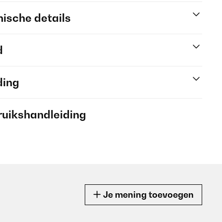
ische details
d
ding
ruikshandleiding
Je mening toevoegen