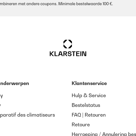
 combineren met andere coupons. Minimale bestelwaarde 100 €.
/05/2018
le. Gefällt der Braut sehr gut und hat uns beim Junggesellinnenabsc
 onderwerpen
Klantenservice
ay
Hulp & Service
y
Bestelstatus
paratif des climatiseurs
FAQ | Retouren
Retoure
Herroeping / Annulering bes