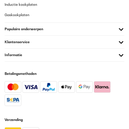
Inductie kookplaten
Erfüllt die Funktion, ist leicht und praktisch zum mitschleppen.
Brauch nicht viel Platz.
Gaskookplaten
Amazon-Benutzer
Populaire onderwerpen
Vertaal
Klantenservice
GECONTROLEERDE BEOORDELING
30/05/2023
Informatie
Pratique avec sa pochette, mon coussin m'accompagne à toutes
mes randos, léger pour le glisser dans le sac et confortable pour
y poser mes fesses pour déjeuner dans l'herbe ou sur les rochers.
Betalingsmethoden
Très satisfaite.
Utilisateur d'Amazon
Vertaal
GECONTROLEERDE BEOORDELING
30/05/2023
Verzending
Pratique avec sa pochette, mon coussin m'accompagne à toutes