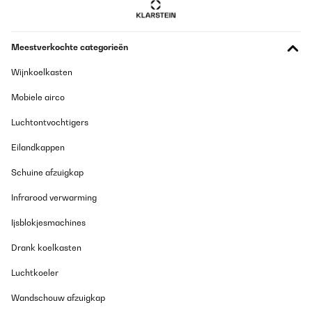
Vertaal
GECONTROLEERDE BEOORDELING
Meestverkochte categorieën
21/11/2023
Wijnkoelkasten
Ottima soluzione per andare a vedere le partite di calcio su
tribune scoperte, evitando le sedute fredde e umide
Mobiele airco
Utente Amazon
Luchtontvochtigers
Vertaal
Eilandkappen
GECONTROLEERDE BEOORDELING
Schuine afzuigkap
14/11/2023
Infrarood verwarming
Fa il suo dovere ed è poco ingombrante. Comodo il sacchetto
contenitore.
Ijsblokjesmachines
Utente Amazon
Drank koelkasten
Vertaal
Luchtkoeler
GECONTROLEERDE BEOORDELING
Wandschouw afzuigkap
27/08/2023