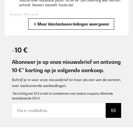
Tasche oder Rucksack packt, ist es ok. Die Lieferung war extrem
schnell. Gestern bestellt, heute da!
Amazon-Benutzer
Meer klantenbeoordelingen weergeven
Vertaal
GECONTROLEERDE BEOORDELING
07/08/2025
-10 €
Super für unterwegs,Sind robustes halten schon für einige
Ausflüge stand.
Abonneer je op onze nieuwsbrief en ontvang
10 €* korting op je volgende aankoop.
Amazon-Benutzer
Vertaal
Schrijf je in voor onze nieuwsbrief en hoor als een van de eersten
over aankomende aanbiedingen.
*De korting van 10 € is niet te combineren met andere coupons. Minimale
GECONTROLEERDE BEOORDELING
bestelwaarde 100 €.
07/08/2025
Super für unterwegs, Sind robustes halten schon für einige
Ausflüge stand.
Amazon-Benutzer