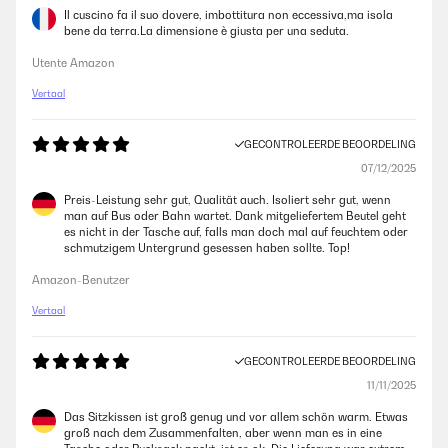
Il cuscino fa il suo dovere, imbottitura non eccessiva,ma isola
bene da terra.La dimensione è giusta per una seduta.
Utente Amazon
Vertaal
GECONTROLEERDE BEOORDELING
07/12/2025
Preis-Leistung sehr gut, Qualität auch. Isoliert sehr gut, wenn
man auf Bus oder Bahn wartet. Dank mitgeliefertem Beutel geht
es nicht in der Tasche auf, falls man doch mal auf feuchtem oder
schmutzigem Untergrund gesessen haben sollte. Top!
Amazon-Benutzer
Vertaal
GECONTROLEERDE BEOORDELING
11/11/2025
Das Sitzkissen ist groß genug und vor allem schön warm. Etwas
groß nach dem Zusammenfalten, aber wenn man es in eine