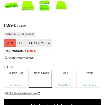
17,99 €
incl. BTW
ARTIKELNUMMER: 10038931
-28%
CODE:
FULLSWING28
MET VOUCHER:
12,95 €
Gebruiksvoorwaarden
KLEUR:
Electric Blue
Limoen Groen
Rood
Zwart
Beschikbaar
Beschikbaar
Beschikbaar
Wat betekenen de statussen?