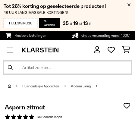
Tot 28% korting op geselecteerde producten!
48 UUR LANG MASSALE KORTINGEN!
Nu
35
19
12
FULLSWING28
U
M
S
winkelen
Flexibele betalingen
Gratis verzending vanaf 100€*
Huishoudelijke Apparaten
Modern Living
Aspern zitmat
64 Beoordelingen