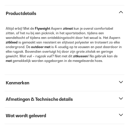
Productdetails
Altijd erbij! Met de
Flyweight
Aspern
zitmat
kun je overal comfortabel
zitten, of het nu bij een picknick, in het sportstadion, tijdens een
wandeltocht of tijdens een ontdekkingstocht door het woud is. Het Aspern
zitkleed
is gemaakt van resistent en slijtvast polyester en trotseert zo elke
ondergrond. De
outdoor mat
is 4-voudig op te vouwen en past daardoor in
elke rugzak. Bovendien overtuigt hij door zijn grote zitvlak en geringe
gewicht. Mat vuil = rugzak vuil? Niet met dit
zitkussen
! Na gebruik kan de
mat
gemakkelijk worden opgeborgen in de meegeleverde hoes.
Kenmerken
Afmetingen & Technische details
Wat wordt geleverd