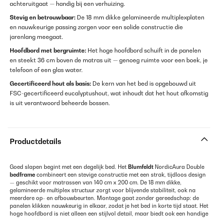
achteruitgaat — handig bij een verhuizing.
Stevig en betrouwbaar:
De 18 mm dikke gelamineerde multiplexplaten
en nauwkeurige passing zorgen voor een solide constructie die
jarenlang meegaat.
Hoofdbord met bergruimte:
Het hoge hoofdbord schuift in de panelen
en steekt 36 cm boven de matras uit — genoeg ruimte voor een boek, je
telefoon of een glas water.
Gecertificeerd hout als basis:
De kern van het bed is opgebouwd uit
FSC-gecertificeerd eucalyptushout, wat inhoudt dat het hout afkomstig
is uit verantwoord beheerde bossen.
Productdetails
Goed slapen begint met een degelijk bed. Het
Blumfeldt
NordicAura Double
bedframe
combineert een stevige constructie met een strak, tijdloos design
— geschikt voor matrassen van 140 cm x 200 cm. De 18 mm dikke,
gelamineerde multiplex structuur zorgt voor blijvende stabiliteit, ook na
meerdere op- en afbouwbeurten. Montage gaat zonder gereedschap: de
panelen klikken nauwkeurig in elkaar, zodat je het bed in korte tijd staat. Het
hoge hoofdbord is niet alleen een stijlvol detail, maar biedt ook een handige