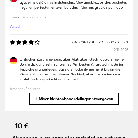
ayude,me dejó a mis insistencias. Muy amable...los dos pachetes
llegaron perfectamente embaladas . Muchas gracias por todo
Usuario/a de amazon
Vertaal
GECONTROLEERDE BEOORDELING
12/11/2025
Einfacher Zusammenbau, aber Matratze rutscht obwohl meine
35 cm dick und sehr schwer ist. Am besten Antirutschmatte für
Teppiche drunterlegen. Dass die Rückenlehne nicht bis an die
Wand geht ist auch ein kleiner Nachteil, aber ansonsten sehr
stabil. Nichts quietscht oder wackelt.
Amazon-Benutzer
Meer klantenbeoordelingen weergeven
Vertaal
GECONTROLEERDE BEOORDELING
07/10/2025
-10 €
Top et pratique. Montage en 15 min.Le resultat est fidèle à la
description.Je recommande.