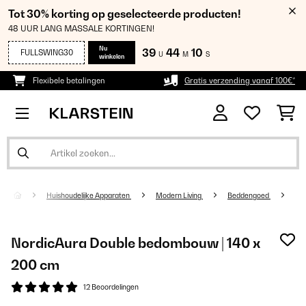
Tot 30% korting op geselecteerde producten!
48 UUR LANG MASSALE KORTINGEN!
Nu
39
44
09
FULLSWING30
U
M
S
winkelen
Flexibele betalingen
Gratis verzending vanaf 100€*
Huishoudelijke Apparaten
Modern Living
Beddengoed
NordicAura Double bedombouw | 140 x
200 cm
12 Beoordelingen