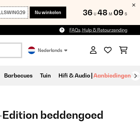
36
48
08
LLSWING29
Nu winkelen
U
M
S
FAQs, Hulp & Retourzending
Nederlands
Barbecues
Tuin
Hifi & Audio
Aanbiedingen
Ni
-Edition beddengoed