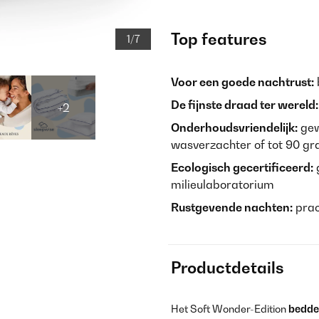
Top features
1/7
Voor een goede nachtrust:
De fijnste draad ter wereld:
+2
Onderhoudsvriendelijk:
gew
wasverzachter of tot 90 gr
Ecologisch gecertificeerd:
g
milieulaboratorium
Rustgevende nachten:
prac
Productdetails
Het Soft Wonder-Edition
bedd