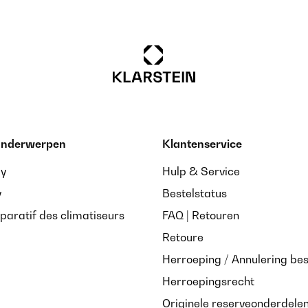
 für den Preis sehr gut. Reißverschlüsse mit Metall geben dem Bettz
/05/2025
 onderwerpen
Klantenservice
stert. Werde noch welche in einer anderen Farbe bestellen. Und ganz
ay
Hulp & Service
y
Bestelstatus
paratif des climatiseurs
FAQ | Retouren
Retoure
/02/2025
Herroeping / Annulering bes
ärmend! Ich bin absolut begeistert von der Sleepwise Winter-Bettw
Herroepingsrecht
nglaublich weich an und ist perfekt für kalte Nächte.Pro: Super weich
ekt für den Winter, da es die Wärme speichert, ohne dass man schwit
Originele reserveonderdele