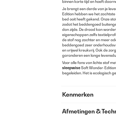
binnen korte tijd en hoeft daar
Je brengt een derde van je lev
Edition hebben we het zachtste
bed ooit heeft gekend. Onze st
zodat het beddengoed buitenge
dan zijde. De draad kan worde
eigenschappen zelfs textielpr
de stof nog zachter en meer ad
beddengoed zeer onderhoudsvri
en vrijwel kreukvrij. Ook de zor
garanderen een lange levensdu
Voor alle fans van lichte stof m
sleepwise
Soft Wonder-Editio
begeleiden. Het is ecologisch ge
Kenmerken
Afmetingen & Techn