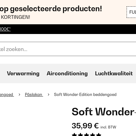
 op geselecteerde producten!
FU
 KORTINGEN!
 100€*
Verwarming
Airconditioning
Luchtkwaliteit
engoed
Påslakan
Soft Wonder-Edition beddengoed
Soft Wonder
35,99 €
incl. BTW