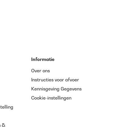
eug eine gute Qualitätsanmutung. Wie immer sehr schneller
Vertaal
Informatie
 tolles Material.
Over ons
Instructies voor afvoer
Vertaal
Kennisgeving Gegevens
Cookie-instellingen
telling
äsche 155x200 (3-teilig)! Schon beim Auspacken merkt
 & angenehm – Das Material ist kuschelig und fühlt sich auf
zt. Top Verarbeitung – Keine losen Fäden, stabile Nähte
n &