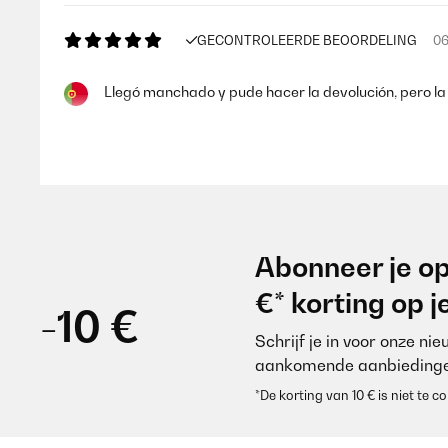
GECONTROLEERDE BEOORDELING
06
Llegó manchado y pude hacer la devolución, pero la 
Usuario/a de amazon
GECONTROLEERDE BEOORDELING
07
Abonneer je op
Super qualité, légère et douce
€* korting op 
-10 €
Schrijf je in voor onze ni
Utilisateur d'Amazon
aankomende aanbiedinge
*De korting van 10 € is niet te
GECONTROLEERDE BEOORDELING
10