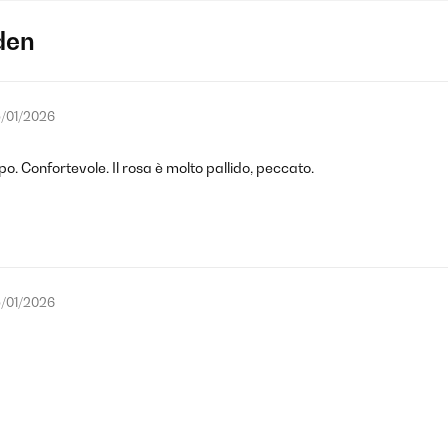
den
/01/2026
o. Confortevole. Il rosa è molto pallido, peccato.
/01/2026