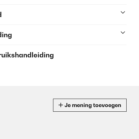
d
ding
ruikshandleiding
Je mening toevoegen