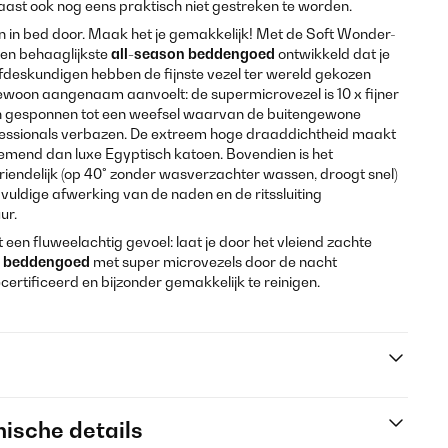
naast ook nog eens praktisch niet gestreken te worden.
en in bed door. Maak het je gemakkelijk! Met de Soft Wonder-
 en behaaglijkste
all-season beddengoed
ontwikkeld dat je
ofdeskundigen hebben de fijnste vezel ter wereld gekozen
woon aangenaam aanvoelt: de supermicrovezel is 10 x fijner
n gesponnen tot een weefsel waarvan de buitengewone
ofessionals verbazen. De extreem hoge draaddichtheid maakt
emend dan luxe Egyptisch katoen. Bovendien is het
endelijk (op 40° zonder wasverzachter wassen, droogt snel)
gvuldige afwerking van de naden en de ritssluiting
ur.
et een fluweelachtig gevoel: laat je door het vleiend zachte
n
beddengoed
met super microvezels door de nacht
certificeerd en bijzonder gemakkelijk te reinigen.
ische details