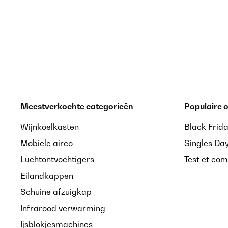
Gutes und angenehmes Feeling. Die Verarbeitung ist
Versand. Ich kann dieses Produkt empfehlen.
Amazon-Benutzer
GECONTROLEERDE BEOORDELING
07
Meestverkochte categorieën
Populaire
Perfekt, superschön und so schön weich.Ich bin begei
Wijnkoelkasten
Black Frid
Amazon-Benutzer
Mobiele airco
Singles Da
Luchtontvochtigers
Test et com
Eilandkappen
GECONTROLEERDE BEOORDELING
07
Schuine afzuigkap
Perfekte Winterbettwäsche – kuschelig weich und w
Infrarood verwarming
man die hochwertige Qualität. Der Stoff fühlt sich u
der Haut richtig gut an. Hält wunderbar warm – Perf
Ijsblokjesmachines