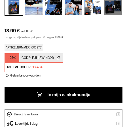
+1
18,99 €
incl. BTW
Laagste prijs in de afgelopen 30 dagen:
18,99 €
ARTIKELNUMMER: 10039731
-29%
CODE:
FULLSWING29
MET VOUCHER:
13,48 €
Gebruiksvoorwaarden
In mijn winkelmandje
Direct leverbaar
Levertijd: 1 dag