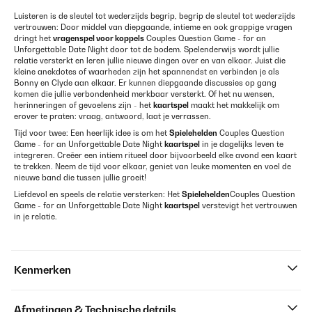
Luisteren is de sleutel tot wederzijds begrip, begrip de sleutel tot wederzijds
vertrouwen: Door middel van diepgaande, intieme en ook grappige vragen
dringt het
vragenspel voor koppels
Couples Question Game - for an
Unforgettable Date Night door tot de bodem. Spelenderwijs wordt jullie
relatie versterkt en leren jullie nieuwe dingen over en van elkaar. Juist die
kleine anekdotes of waarheden zijn het spannendst en verbinden je als
Bonny en Clyde aan elkaar. Er kunnen diepgaande discussies op gang
komen die jullie verbondenheid merkbaar versterkt. Of het nu wensen,
herinneringen of gevoelens zijn - het
kaartspel
maakt het makkelijk om
erover te praten: vraag, antwoord, laat je verrassen.
Tijd voor twee: Een heerlijk idee is om het
Spielehelden
Couples Question
Game - for an Unforgettable Date Night
kaartspel
in je dagelijks leven te
integreren. Creëer een intiem ritueel door bijvoorbeeld elke avond een kaart
te trekken. Neem de tijd voor elkaar, geniet van leuke momenten en voel de
nieuwe band die tussen jullie groeit!
Liefdevol en speels de relatie versterken: Het
Spielehelden
Couples Question
Game - for an Unforgettable Date Night
kaartspel
verstevigt het vertrouwen
in je relatie.
Kenmerken
Afmetingen & Technische details