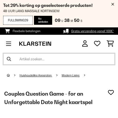
Tot 29% korting op geselecteerde producten!
48 UUR LANG MASSALE KORTINGEN!
Nu
09
38
48
FULLSWING29
U
M
S
winkelen
Flexibele betalingen
Gratis verzending vanaf 100€*
Huishoudelijke Apparaten
Modern Living
Couples Question Game - for an
Unforgettable Date Night kaartspel