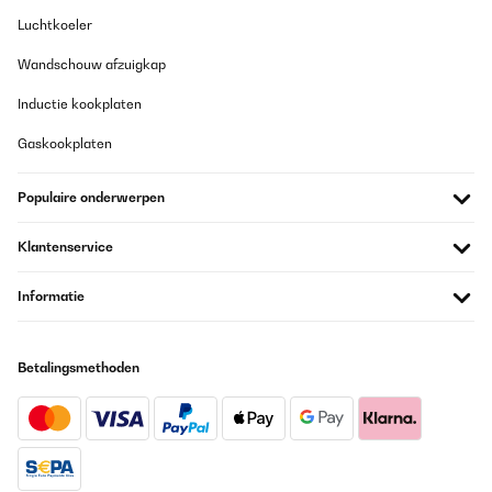
Luchtkoeler
GECONTROLEERDE BEOORDELING
Wandschouw afzuigkap
18/12/2024
Inductie kookplaten
Correspond à mes attentes et emballage soigné
Gaskookplaten
Utilisateur d'Amazon
Vertaal
Populaire onderwerpen
GECONTROLEERDE BEOORDELING
Klantenservice
30/05/2024
Informatie
Gerne wieder
Amazon-Benutzer
Betalingsmethoden
Vertaal
GECONTROLEERDE BEOORDELING
24/04/2024