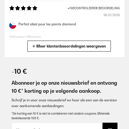
GECONTROLEERDE BEOORDELING
28/01/2025
Parfait idéal pour les paints diamond
Utilisateur d'Amazon
Meer klantenbeoordelingen weergeven
Vertaal
GECONTROLEERDE BEOORDELING
19/01/2025
-10 €
produit bien emballé, belle qualité.
Abonneer je op onze nieuwsbrief en ontvang
Utilisateur d'Amazon
10 €* korting op je volgende aankoop.
Vertaal
Schrijf je in voor onze nieuwsbrief en hoor als een van de eersten
over aankomende aanbiedingen.
GECONTROLEERDE BEOORDELING
*De korting van 10 € is niet te combineren met andere coupons. Minimale
bestelwaarde 100 €.
15/01/2025
produit conforme a mon attente