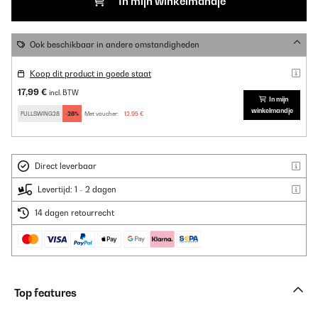
In mijn winkelmandje
Ook beschikbaar in andere omstandigheden
Koop dit product in goede staat
17,99 €
incl. BTW
In mijn
winkelmandje
FULLSWING28
-28%
Met voucher:
12,95 €
Direct leverbaar
Levertijd: 1 - 2 dagen
14 dagen retourrecht
Top features