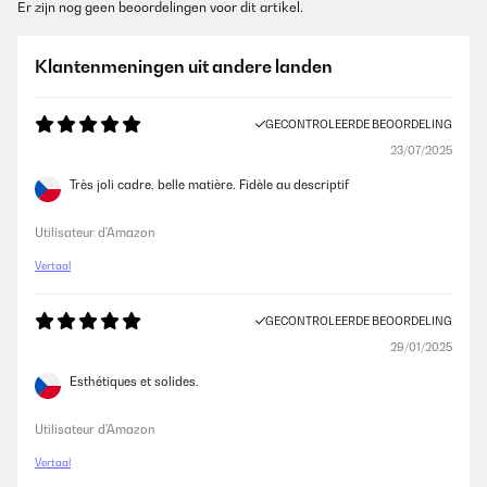
Er zijn nog geen beoordelingen voor dit artikel.
Klantenmeningen uit andere landen
GECONTROLEERDE BEOORDELING
23/07/2025
Très joli cadre, belle matière. Fidèle au descriptif
Utilisateur d'Amazon
Vertaal
GECONTROLEERDE BEOORDELING
29/01/2025
Esthétiques et solides.
Utilisateur d'Amazon
Vertaal