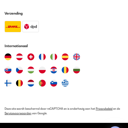
Nach einiger Zeit der Suche nach einem Quadratischen
Bilderahmen dieser Art bin ich dann doch fündig geworden. Zum
Austellen, oder Aufhängen. Schnelle Lieferung, gute Qualität
Verzending
(Holz,Glas), Preis-Leistung OK. Alles in allem: sehr zufrieden.
Amazon-Benutzer
Vertaal
Internationaal
GECONTROLEERDE BEOORDELING
22/02/2024
Es ist ein gutes Produkt. Ich weiß leider nicht ob es mein Fehler
war oder ob es vorher schon defekt war: leider ist die Halterung
abgebrochen mit der ich das bild hinstellen kann. Ich habe ihn
Trotzdem behalten da ich den Bilderrahmen gür ein Geschenk
benötigte. Da das Bild auch eine Aufhängung für die Wand hat
konnte ich es trotzdem benutzen.
Amazon-Benutzer
Vertaal
Deze site wordt beschermd door reCAPTCHA en is onderhevig aan het
Privacybeleid
en de
Servicevoorwaarden
van Google.
GECONTROLEERDE BEOORDELING
02/01/2024