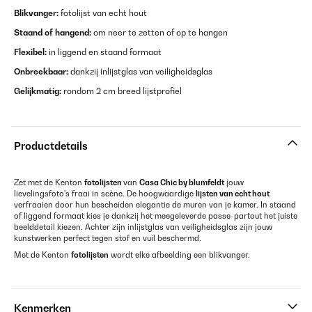
Blikvanger:
fotolijst van echt hout
Staand of hangend:
om neer te zetten of op te hangen
Flexibel:
in liggend en staand formaat
Onbreekbaar:
dankzij inlijstglas van veiligheidsglas
Gelijkmatig:
rondom 2 cm breed lijstprofiel
Productdetails
Zet met de Kenton
fotolijsten
van
Casa Chic by blumfeldt
jouw
lievelingsfoto's fraai in scène. De hoogwaardige
lijsten van echt hout
verfraaien door hun bescheiden elegantie de muren van je kamer. In staand
of liggend formaat kies je dankzij het meegeleverde passe-partout het juiste
beelddetail kiezen. Achter zijn inlijstglas van veiligheidsglas zijn jouw
kunstwerken perfect tegen stof en vuil beschermd.
Met de Kenton
fotolijsten
wordt elke afbeelding een blikvanger.
Kenmerken