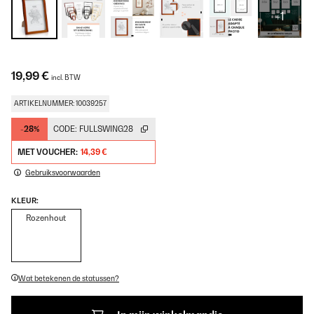
+1
19,99 €
incl. BTW
ARTIKELNUMMER: 10039257
-28%
CODE:
FULLSWING28
MET VOUCHER:
14,39 €
Gebruiksvoorwaarden
KLEUR:
Rozenhout
Wat betekenen de statussen?