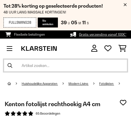
Tot 28% korting op geselecteerde producten!
48 UUR LANG MASSALE KORTINGEN!
Nu
39
05
11
FULLSWING28
U
M
S
winkelen
Flexibele betalingen
Gratis verzending vanaf 100€*
Huishoudelijke Apparaten
Modern Living
Fotolijsten
Kenton fotolijst rechthoekig A4 cm
65 Beoordelingen