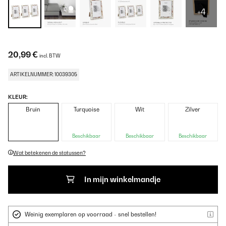
+4
20,99 €
incl. BTW
ARTIKELNUMMER: 10039305
KLEUR:
Bruin
Turquoise
Wit
Zilver
Beschikbaar
Beschikbaar
Beschikbaar
Wat betekenen de statussen?
In mijn winkelmandje
Weinig exemplaren op voorraad - snel bestellen!