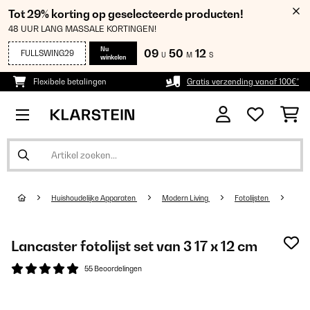
Tot 29% korting op geselecteerde producten!
48 UUR LANG MASSALE KORTINGEN!
Nu
09
50
12
FULLSWING29
U
M
S
winkelen
Flexibele betalingen
Gratis verzending vanaf 100€*
Huishoudelijke Apparaten
Modern Living
Fotolijsten
Lancaster fotolijst set van 3 17 x 12 cm
55 Beoordelingen