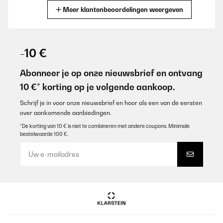
Meer klantenbeoordelingen weergeven
Vertaal
GECONTROLEERDE BEOORDELING
07/02/2024
-10 €
Sur un meuble en bois de rose le Rendu est raffiné
Abonneer je op onze nieuwsbrief en ontvang
Utilisateur d'Amazon
10 €* korting op je volgende aankoop.
Vertaal
Schrijf je in voor onze nieuwsbrief en hoor als een van de eersten
over aankomende aanbiedingen.
GECONTROLEERDE BEOORDELING
*De korting van 10 € is niet te combineren met andere coupons. Minimale
bestelwaarde 100 €.
07/02/2024
Sur un meuble en bois de rose le Rendu est raffiné
Utilisateur d'Amazon
Vertaal
GECONTROLEERDE BEOORDELING