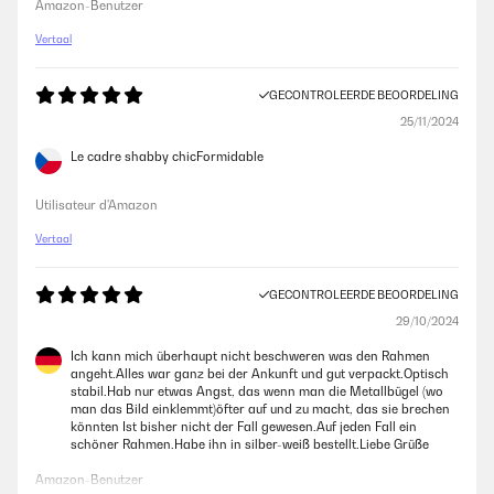
Amazon-Benutzer
Vertaal
GECONTROLEERDE BEOORDELING
25/11/2024
Le cadre shabby chicFormidable
Utilisateur d'Amazon
Vertaal
GECONTROLEERDE BEOORDELING
29/10/2024
Ich kann mich überhaupt nicht beschweren was den Rahmen
angeht.Alles war ganz bei der Ankunft und gut verpackt.Optisch
stabil.Hab nur etwas Angst, das wenn man die Metallbügel (wo
man das Bild einklemmt)öfter auf und zu macht, das sie brechen
könnten Ist bisher nicht der Fall gewesen.Auf jeden Fall ein
schöner Rahmen.Habe ihn in silber-weiß bestellt.Liebe Grüße
Amazon-Benutzer