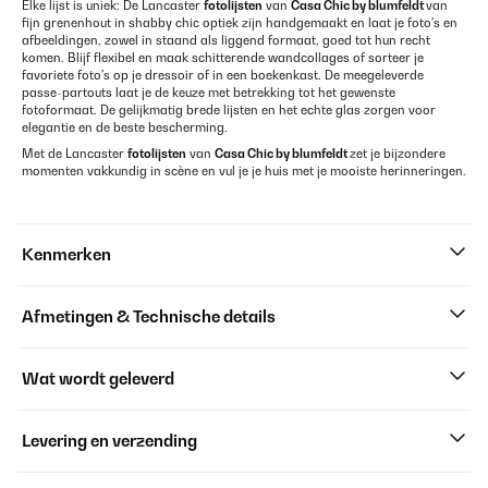
Elke lijst is uniek: De Lancaster
fotolijsten
van
Casa Chic by blumfeldt
van
fijn grenenhout in shabby chic optiek zijn handgemaakt en laat je foto's en
afbeeldingen, zowel in staand als liggend formaat, goed tot hun recht
komen. Blijf flexibel en maak schitterende wandcollages of sorteer je
favoriete foto's op je dressoir of in een boekenkast. De meegeleverde
passe-partouts laat je de keuze met betrekking tot het gewenste
fotoformaat. De gelijkmatig brede lijsten en het echte glas zorgen voor
elegantie en de beste bescherming.
Met de Lancaster
fotolijsten
van
Casa Chic by blumfeldt
zet je bijzondere
momenten vakkundig in scène en vul je je huis met je mooiste herinneringen.
Kenmerken
Afmetingen & Technische details
Wat wordt geleverd
Levering en verzending