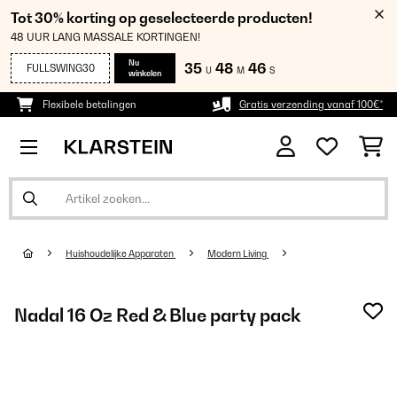
Tot 30% korting op geselecteerde producten!
48 UUR LANG MASSALE KORTINGEN!
Nu
35
48
45
FULLSWING30
U
M
S
winkelen
Flexibele betalingen
Gratis verzending vanaf 100€*
Huishoudelijke Apparaten
Modern Living
Nadal 16 Oz Red & Blue party pack