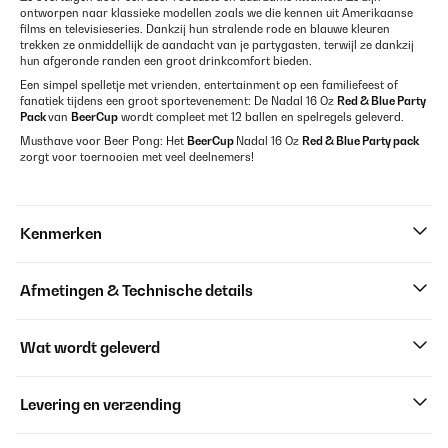
ontworpen naar klassieke modellen zoals we die kennen uit Amerikaanse
films en televisieseries. Dankzij hun stralende rode en blauwe kleuren
trekken ze onmiddellijk de aandacht van je partygasten, terwijl ze dankzij
hun afgeronde randen een groot drinkcomfort bieden.
Een simpel spelletje met vrienden, entertainment op een familiefeest of
fanatiek tijdens een groot sportevenement: De Nadal 16 Oz
Red & Blue Party
Pack
van
BeerCup
wordt compleet met 12 ballen en spelregels geleverd.
Musthave voor Beer Pong: Het
BeerCup
Nadal 16 Oz
Red & Blue Party pack
zorgt voor toernooien met veel deelnemers!
Kenmerken
Afmetingen & Technische details
Wat wordt geleverd
Levering en verzending