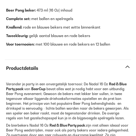
Beer Pong beker:
473 ml (16 Oz) inhoud
Complete set:
met ballen en spelregels
Knallend:
rode en blauwe bekers met witte binnenkant
Tweekleurig:
gelijk aantal blauwe en rode bekers
Voor toernooien:
met 100 blauwe en rode bekers en 12 ballen
Productdetails
Verander je party in een onvergetelijk toernooi: De Nadal 16 Oz
Red & Blue
Party pack
van
BeerCup
bevat alles wat je nodig hebt voor een uitbundig
Beer Pong evenement. Gewoon de bekers met lekker bier vullen, in twee
tegenover elkaar liggende driehoeksformaties opstellen en de pret kan
beginnen. Het principe van het populaire Beer Pong behendigheids- en
drinkspel is eenvoudig - lichte ballen worden naar de bekers geworpen. Als
een speler een beker raakt, moet de tegenstander drinken. De overige
regels van het gezelschapsspel kun je in de bijgevoegde spelregels lezen.
De bierbekers Nadal 16 Oz
Red & Blue Party pack
zijn niet alleen ideaal voor
Beer Pong wedstrijden, maar ook als party bekers voor iedere gelegenheid.
Ze overtuigen door een zeer robuuste en duurzame kwaliteit. Ze zijn