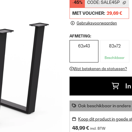
-45%
CODE:
SALE45P
MET VOUCHER:
29,69 €
Gebruiksvoorwaarden
AFMETING:
62x43
82x72
Beschikbaar
Wat betekenen de statussen?
In
Ook beschikbaar in ander
Koop dit product in goede s
48,99 €
incl. BTW