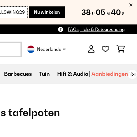
38
05
38
LLSWING29
Nu winkelen
U
M
S
FAQs, Hulp & Retourzending
Nederlands
Barbecues
Tuin
Hifi & Audio
Aanbiedingen
Ni
gs tafelpoten