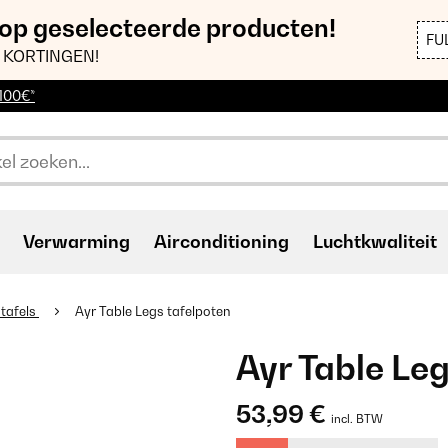
 op geselecteerde producten!
FU
 KORTINGEN!
 100€*
Verwarming
Airconditioning
Luchtkwaliteit
tafels
Ayr Table Legs tafelpoten
Ayr Table Le
53,99 €
incl. BTW