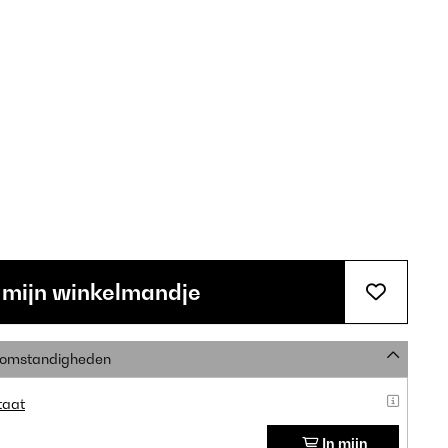
 mijn winkelmandje
e omstandigheden
taat
In mijn