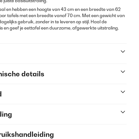
 juiste basisuitstraling.
staal en hebben een hoogte van 43 cm en een breedte van 62
voor tafels met een breedte vanaf 70 cm. Met een gewicht van
agelijks gebruik, zonder in te leveren op stijl. Haal de
is en geef je eettafel een duurzame, afgewerkte uitstraling.
ische details
d
ding
ruikshandleiding