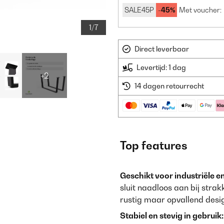
SALE45P
-45%
Met voucher:
1/7
Direct leverbaar
Levertijd: 1 dag
+2
14 dagen retourrecht
Top features
Geschikt voor industriële en
sluit naadloos aan bij strak
rustig maar opvallend desi
Stabiel en stevig in gebruik: