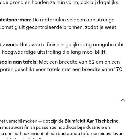
 de grond en houden ze hun vorm, ook bij dagelijks
iteitsnormen:
De materialen voldoen aan strenge
komstig uit gecontroleerde bronnen, zodat je weet
t zwart:
Het zwarte finish is gelijkmatig aangebracht
 hoogwaardige uitstraling die lang mooi blijft.
cala aan tafels:
Met een breedte van 62 cm en een
 poten geschikt voor tafels met een breedte vanaf 70
et verschil maken — dat zijn de
Blumfeldt Ayr Tischbeine
.
at zwart finish passen ze naadloos bij industriële en
e nu een eethoek inricht of een bestaande tafel een nieuw leven