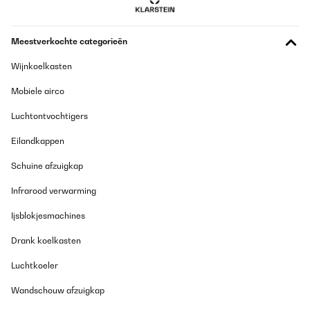
GECONTROLEERDE BEOORDELING
Meestverkochte categorieën
12/03/2024
Wijnkoelkasten
Macht was es soll.
Mobiele airco
Amazon-Benutzer
Luchtontvochtigers
Vertaal
Eilandkappen
GECONTROLEERDE BEOORDELING
Schuine afzuigkap
01/10/2023
Infrarood verwarming
Comparando con otros esta genial. He visto en varios en
grandes superficies del mismo precio o algo mas caro con peor
Ijsblokjesmachines
calidad.
Usuario/a de amazon
Drank koelkasten
Vertaal
Luchtkoeler
Wandschouw afzuigkap
GECONTROLEERDE BEOORDELING