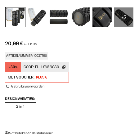
+2
20,99 €
incl. BTW
ARTIKELNUMMER: 10037790
-30%
CODE:
FULLSWING30
MET VOUCHER:
14,69 €
Gebruiksvoorwaarden
DESIGNVARIATIES:
2 in 1
Wat betekenen de statussen?