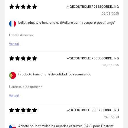
GECONTROLEERDE BEOORDELING
26/09/2025
bello,robusto e funzionale. BAsilare per il recupero post "lungo"
Utente Amazon
Vertaal
GECONTROLEERDE BEOORDELING
20/01/2025
Producto funcional y de calidad. Lo recomiendo
Usuario/a de amazon
Vertaal
GECONTROLEERDE BEOORDELING
27/11/2024
Acheté pour stimuler les muscles et autres.R.A.S. pour l’instant.