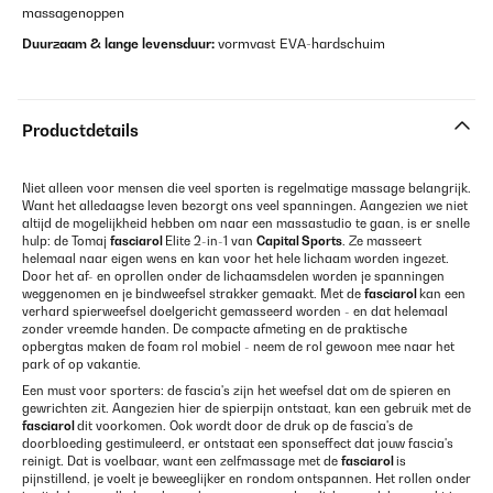
massagenoppen
Duurzaam & lange levensduur:
vormvast EVA-hardschuim
Productdetails
Niet alleen voor mensen die veel sporten is regelmatige massage belangrijk.
Want het alledaagse leven bezorgt ons veel spanningen. Aangezien we niet
altijd de mogelijkheid hebben om naar een massastudio te gaan, is er snelle
hulp: de Tomaj
fasciarol
Elite 2-in-1 van
Capital Sports
. Ze masseert
helemaal naar eigen wens en kan voor het hele lichaam worden ingezet.
Door het af- en oprollen onder de lichaamsdelen worden je spanningen
weggenomen en je bindweefsel strakker gemaakt. Met de
fasciarol
kan een
verhard spierweefsel doelgericht gemasseerd worden - en dat helemaal
zonder vreemde handen. De compacte afmeting en de praktische
opbergtas maken de foam rol mobiel - neem de rol gewoon mee naar het
park of op vakantie.
Een must voor sporters: de fascia's zijn het weefsel dat om de spieren en
gewrichten zit. Aangezien hier de spierpijn ontstaat, kan een gebruik met de
fasciarol
dit voorkomen. Ook wordt door de druk op de fascia's de
doorbloeding gestimuleerd, er ontstaat een sponseffect dat jouw fascia's
reinigt. Dat is voelbaar, want een zelfmassage met de
fasciarol
is
pijnstillend, je voelt je beweeglijker en rondom ontspannen. Het rollen onder