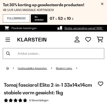
Tot 30% korting op geselecteerde producten!
48 UUR LANG MASSALE KORTINGEN!
Nu
07
52
10
FULLSWING30
U
M
S
winkelen
Flexibele betalingen
Gratis verzending vanaf 100€*
Huishoudelijke Apparaten
Modern Living
Tomaj fasciarol Elita 2-in-1 33x14x14cm
stabiele vorm gewicht: 1kg
51 Beoordelingen