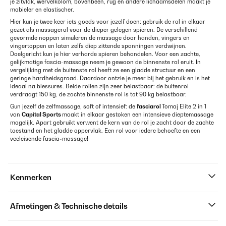
je zitvlak, wervelkolom, bovenbeen, rug en andere lichaamsdelen maakt je
mobieler en elastischer.
Hier kun je twee keer iets goeds voor jezelf doen: gebruik de rol in elkaar
gezet als massagerol voor de dieper gelegen spieren. De verschillend
gevormde noppen simuleren de massage door handen, vingers en
vingertoppen en laten zelfs diep zittende spanningen verdwijnen.
Doelgericht kun je hier verharde spieren behandelen. Voor een zachte,
gelijkmatige fascia-massage neem je gewoon de binnenste rol eruit. In
vergelijking met de buitenste rol heeft ze een gladde structuur en een
geringe hardheidsgraad. Daardoor ontzie je meer bij het gebruik en is het
ideaal na blessures. Beide rollen zijn zeer belastbaar: de buitenrol
verdraagt 150 kg, de zachte binnenste rol is tot 90 kg belastbaar.
Gun jezelf de zelfmassage, soft of intensief: de
fasciarol
Tomaj Elite 2 in 1
van
Capital Sports
maakt in elkaar gestoken een intensieve dieptemassage
mogelijk. Apart gebruikt verwent de kern van de rol je zacht door de zachte
toestand en het gladde oppervlak. Een rol voor iedere behoefte en een
veeleisende fascia-massage!
Kenmerken
Afmetingen & Technische details