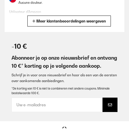
Aucune douleur.
Utilisateur d'Amazon
Meer klantenbeoordelingen weergeven
Vertaal
GECONTROLEERDE BEOORDELING
27/11/2024
-10 €
Acheté pour stimuler les muscles et autres.R.A.S. pour l'instant.
Aucune douleur.
Abonneer je op onze nieuwsbrief en ontvang
10 €* korting op je volgende aankoop.
Utilisateur d'Amazon
Vertaal
Schrijf je in voor onze nieuwsbrief en hoor als een van de eersten
over aankomende aanbiedingen.
*De korting van 10 € is niet te combineren met andere coupons. Minimale
GECONTROLEERDE BEOORDELING
bestelwaarde 100 €.
28/04/2024
È perfetto! Ha all interno un cilindro liscio x le schiene più
sensibili, molto robusto.
Utente Amazon
Vertaal