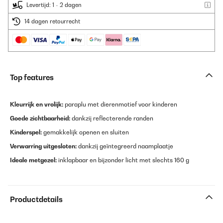
Levertijd: 1 - 2 dagen
14 dagen retourrecht
Top features
Kleurrijk en vrolijk:
paraplu met dierenmotief voor kinderen
Goede zichtbaarheid:
dankzij reflecterende randen
Kinderspel:
gemakkelijk openen en sluiten
Verwarring uitgesloten:
dankzij geïntegreerd naamplaatje
Ideale metgezel:
inklapbaar en bijzonder licht met slechts 160 g
Productdetails