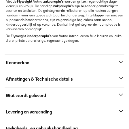
Met de
Flyweight
Votna
zakparaplu's
worden grijze, regenachtige dagen
kleurrijk en vrolijk. De handige
zakparaplu's
zijn bijzonder gemakkelijk te
openen en te sluiten. De geïntegreerde reflectoren op alle hoeken zorgen -
rondom - voor een goede zichtbaarheid onderweg. In te klappen en met een
bijpassende beschermhoes, zijn ze geweldige begleiders naar school,
kinderdagverblijf of op vakantie. Dankzij het geïntegreerde naamplaatje is
verwisselen onmogelijk.
De
Flyweight
kinderparaplu's
van Votna introduceren felle kleuren en leuke
dierenprints op druilerige, regenachtige dagen.
Kenmerken
Afmetingen & Technische details
Wat wordt geleverd
Levering en verzending
Veiligheids- en gebruikshandleiding