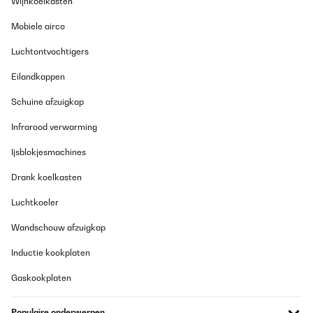
Wijnkoelkasten
Altersgruppen geeignet ist und beiden Kindern gleichermaßen
gefällt, spricht für seine Vielseitigkeit.Tolle
Mobiele airco
Sicherheitsmerkmale:Die Reflektoren auf dem Schirm sind eine
großartige Ergänzung. Sie verbessern die Sichtbarkeit unserer
Luchtontvochtigers
Kinder in dunklen oder regnerischen Bedingungen erheblich.
Diese Sicherheitsmerkmale sind für uns als Eltern äußerst
Eilandkappen
beruhigend.Der Monte Stivo Kinder Regenschirm hat sich als
eine hervorragende Wahl erwiesen. Seine kindgerechte
Gestaltung und die durchdachten Sicherheitsaspekte machen ihn
Schuine afzuigkap
zu einem unverzichtbaren Begleiter an regnerischen Tagen. Wir
sind rundum zufrieden und empfehlen ihn allen Eltern, die nach
Infrarood verwarming
einem zuverlässigen und kinderfreundlichen Regenschirm
suchen.
Ijsblokjesmachines
Amazon-Benutzer
Drank koelkasten
Vertaal
Luchtkoeler
GECONTROLEERDE BEOORDELING
Wandschouw afzuigkap
01/01/2024
Inductie kookplaten
Bewertung des Monte Stivo Kinder Regenschirms: Unser Erlebnis
mit dem Monte Stivo Kinder Regenschirm war absolut
Gaskookplaten
fantastisch! Dieser Schirm hat nicht nur die Bedürfnisse meiner
Kinder erfüllt, sondern auch ihre Begeisterung für Spaziergänge
im Regen geweckt. Begeisterung bei meinem Sohn: Mein Sohn ist
Populaire onderwerpen