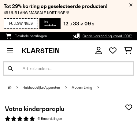
Tot 29% korting op geselecteerde producten!
48 UUR LANG MASSALE KORTINGEN!
Nu
12
33
07
FULLSWING29
U
M
S
winkelen
Flexibele betalingen
Gratis verzending vanaf 100€*
Huishoudelijke Apparaten
Modern Living
Votna kinderparaplu
41 Beoordelingen