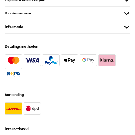
2,5 Jahre alt und liebt diesen Regenschirm über alles! Die
Möglichkeit, den Schirm selbstständig zu öffnen und zu schließen
gefällt ihm. Diese kinderleichte Bedienung ist bemerkenswert und
Klantenservice
unterstützt seine Eigenständigkeit. Geeignet für verschiedene
Altersgruppen: Nicht nur mein jüngerer Sohn, sondern auch sein
älterer Bruder ist ein großer Fan dieses Schirms, vor allem in der
Informatie
blauen Farbvariante. Die Tatsache, dass er für verschiedene
Altersgruppen geeignet ist und beiden Kindern gleichermaßen
gefällt, spricht für seine Vielseitigkeit. Tolle Sicherheitsmerkmale:
Die Reflektoren auf dem Schirm sind eine großartige Ergänzung.
Betalingsmethoden
Sie verbessern die Sichtbarkeit unserer Kinder in dunklen oder
regnerischen Bedingungen erheblich. Diese Sicherheitsmerkmale
sind für uns als Eltern äußerst beruhigend. Der Monte Stivo
Kinder Regenschirm hat sich als eine hervorragende Wahl
erwiesen. Seine kindgerechte Gestaltung und die durchdachten
Sicherheitsaspekte machen ihn zu einem unverzichtbaren
Begleiter an regnerischen Tagen. Wir sind rundum zufrieden und
empfehlen ihn allen Eltern, die nach einem zuverlässigen und
kinderfreundlichen Regenschirm suchen.
Verzending
Amazon-Benutzer
Vertaal
GECONTROLEERDE BEOORDELING
Internationaal
01/01/2024