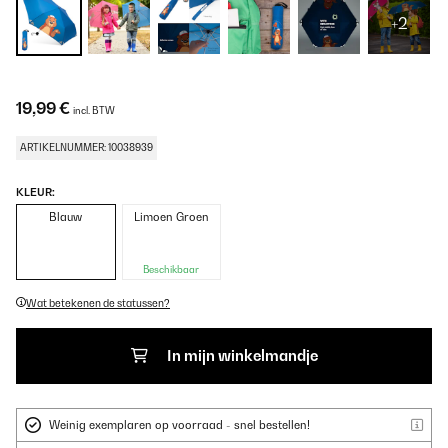
+2
19,99 €
incl. BTW
ARTIKELNUMMER: 10038939
KLEUR:
Blauw
Limoen Groen
Beschikbaar
Wat betekenen de statussen?
In mijn winkelmandje
Weinig exemplaren op voorraad - snel bestellen!