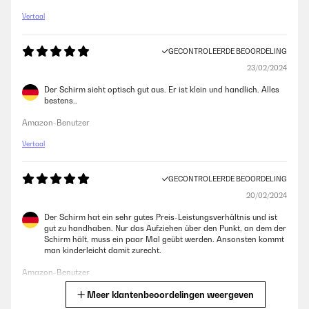
Vertaal
GECONTROLEERDE BEOORDELING
23/02/2024
Der Schirm sieht optisch gut aus. Er ist klein und handlich. Alles
bestens..
Amazon-Benutzer
Vertaal
GECONTROLEERDE BEOORDELING
20/02/2024
Der Schirm hat ein sehr gutes Preis-Leistungsverhältnis und ist
gut zu handhaben. Nur das Aufziehen über den Punkt, an dem der
Schirm hält, muss ein paar Mal geübt werden. Ansonsten kommt
man kinderleicht damit zurecht.
Amazon-Benutzer
Meer klantenbeoordelingen weergeven
Vertaal