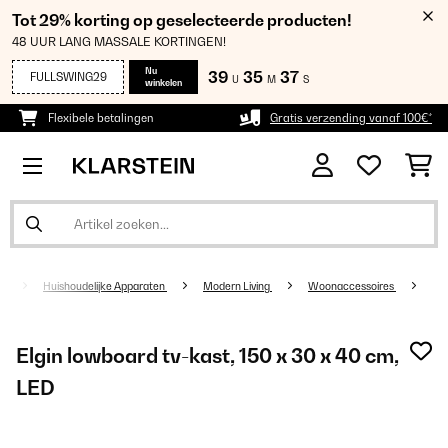
Tot 29% korting op geselecteerde producten!
48 UUR LANG MASSALE KORTINGEN!
Nu
39
35
35
FULLSWING29
U
M
S
winkelen
Flexibele betalingen
Gratis verzending vanaf 100€*
Huishoudelijke Apparaten
Modern Living
Woonaccessoires
Elgin lowboard tv-kast, 150 x 30 x 40 cm,
LED