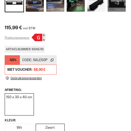
+3
115,99 €
incl. BTW
Productgegevens
ARTIKELNUMMER: 10045761
-50%
CODE:
SALE50P
MET VOUCHER:
58,00 €
Gebruiksvoorwaarden
AFMETING:
150 x 30 x 40 cm
KLEUR:
Wit
Zwart