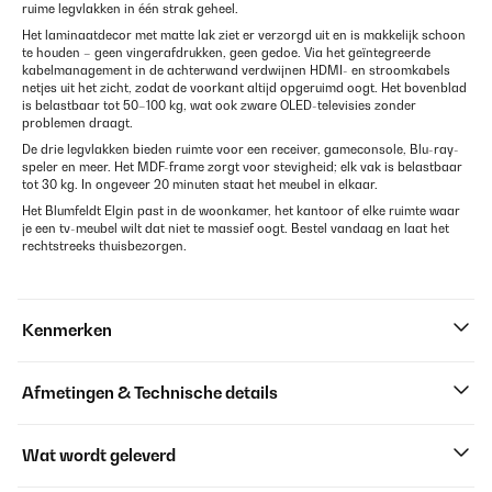
ruime legvlakken in één strak geheel.
Het laminaatdecor met matte lak ziet er verzorgd uit en is makkelijk schoon
te houden – geen vingerafdrukken, geen gedoe. Via het geïntegreerde
kabelmanagement in de achterwand verdwijnen HDMI- en stroomkabels
netjes uit het zicht, zodat de voorkant altijd opgeruimd oogt. Het bovenblad
is belastbaar tot 50–100 kg, wat ook zware OLED-televisies zonder
problemen draagt.
De drie legvlakken bieden ruimte voor een receiver, gameconsole, Blu-ray-
speler en meer. Het MDF-frame zorgt voor stevigheid; elk vak is belastbaar
tot 30 kg. In ongeveer 20 minuten staat het meubel in elkaar.
Het Blumfeldt Elgin past in de woonkamer, het kantoor of elke ruimte waar
je een tv-meubel wilt dat niet te massief oogt. Bestel vandaag en laat het
rechtstreeks thuisbezorgen.
Kenmerken
Afmetingen & Technische details
Wat wordt geleverd