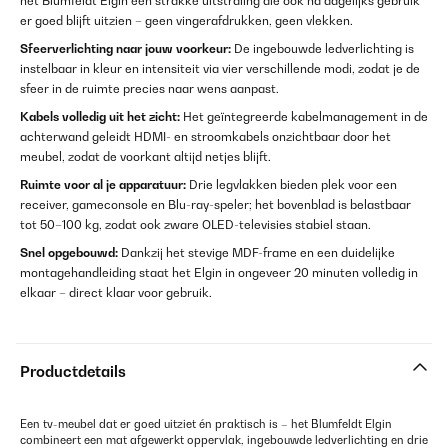
het Blumfeldt Elgin een strakke uitstraling die ook na dagelijks gebruik
er goed blijft uitzien – geen vingerafdrukken, geen vlekken.
Sfeerverlichting naar jouw voorkeur:
De ingebouwde ledverlichting is
instelbaar in kleur en intensiteit via vier verschillende modi, zodat je de
sfeer in de ruimte precies naar wens aanpast.
Kabels volledig uit het zicht:
Het geïntegreerde kabelmanagement in de
achterwand geleidt HDMI- en stroomkabels onzichtbaar door het
meubel, zodat de voorkant altijd netjes blijft.
Ruimte voor al je apparatuur:
Drie legvlakken bieden plek voor een
receiver, gameconsole en Blu-ray-speler; het bovenblad is belastbaar
tot 50–100 kg, zodat ook zware OLED-televisies stabiel staan.
Snel opgebouwd:
Dankzij het stevige MDF-frame en een duidelijke
montagehandleiding staat het Elgin in ongeveer 20 minuten volledig in
elkaar – direct klaar voor gebruik.
Productdetails
Een tv-meubel dat er goed uitziet én praktisch is – het Blumfeldt Elgin
combineert een mat afgewerkt oppervlak, ingebouwde ledverlichting en drie