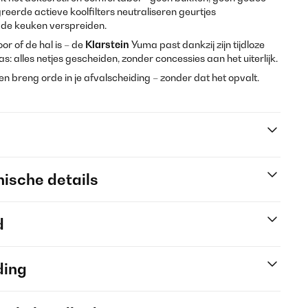
eerde actieve koolfilters neutraliseren geurtjes
 de keuken verspreiden.
or of de hal is – de
Klarstein
Yuma past dankzij zijn tijdloze
las: alles netjes gescheiden, zonder concessies aan het uiterlijk.
en breng orde in je afvalscheiding – zonder dat het opvalt.
ische details
d
ding