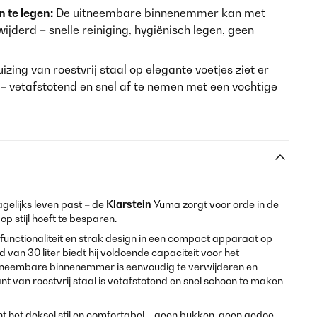
 te legen:
De uitneembare binnenemmer kan met
derd – snelle reiniging, hygiënisch legen, geen
zing van roestvrij staal op elegante voetjes ziet er
 – vetafstotend en snel af te nemen met een vochtige
agelijks leven past – de
Klarstein
Yuma zorgt voor orde in de
p stijl hoeft te besparen.
unctionaliteit en strak design in een compact apparaat op
 van 30 liter biedt hij voldoende capaciteit voor het
itneembare binnenemmer is eenvoudig te verwijderen en
nt van roestvrij staal is vetafstotend en snel schoon te maken
het deksel stil en comfortabel – geen bukken, geen gedoe