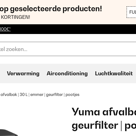
 op geselecteerde producten!
FU
 KORTINGEN!
 100€*
Verwarming
Airconditioning
Luchtkwaliteit
fvalbak | 30 L | emmer | geurfilter | pootjes
Yuma afvalbak
geurfilter | p