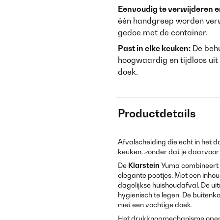
Eenvoudig te verwijderen en
één handgreep worden verwij
gedoe met de container.
Past in elke keuken:
De behui
hoogwaardig en tijdloos uit
doek.
Productdetails
Afvalscheiding die echt in het d
keuken, zonder dat je daarvoor o
De
Klarstein
Yuma combineert f
elegante pootjes. Met een inhoud
dagelijkse huishoudafval. De u
hygienisch te legen. De buitenka
met een vochtige doek.
Het drukknopmechanisme opent 