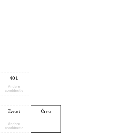
40 L
Andere
combinatie
Zwart
Črna
Andere
combinatie