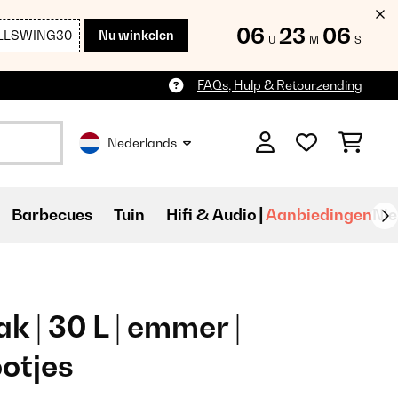
06
23
05
LLSWING30
Nu winkelen
U
M
S
FAQs, Hulp & Retourzending
Nederlands
Barbecues
Tuin
Hifi & Audio
Aanbiedingen
Ni
 | 30 L | emmer |
ootjes