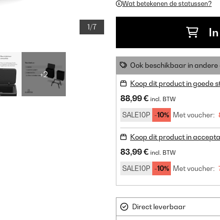
Wat betekenen de statussen?
1/7
In
Ook beschikbaar in ander
+2
Koop dit product in goede s
88,99 €
incl. BTW
SALE10P
-10%
Met voucher:
Koop dit product in accepta
83,99 €
incl. BTW
SALE10P
-10%
Met voucher:
Direct leverbaar