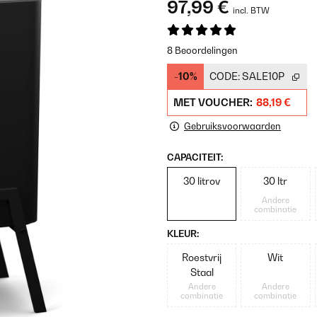
97,99 €
incl. BTW
8 Beoordelingen
-10%
CODE:
SALE10P
MET VOUCHER:
88,19 €
Gebruiksvoorwaarden
CAPACITEIT:
30 litrov
30 ltr
Andere
combinatie
KLEUR:
Roestvrij
Wit
Staal
Andere
Andere
combinatie
combinatie