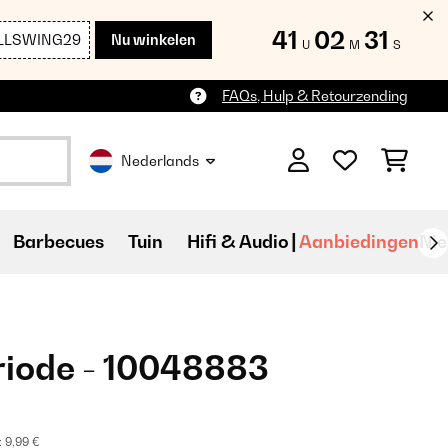
41
02
30
LLSWING29
Nu winkelen
U
M
S
FAQs, Hulp & Retourzending
Nederlands
Barbecues
Tuin
Hifi & Audio
Aanbiedingen
Ni
riode - 10048883
:
9,99 €