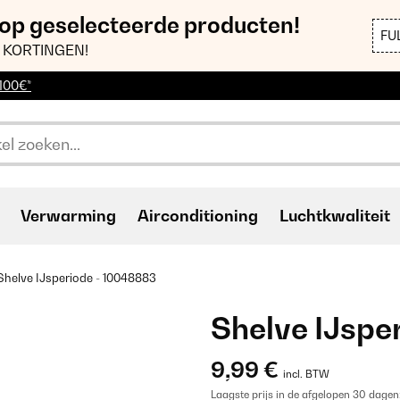
 op geselecteerde producten!
FU
 KORTINGEN!
 100€*
Verwarming
Airconditioning
Luchtkwaliteit
Shelve IJsperiode - 10048883
Shelve IJspe
9,99 €
incl. BTW
Laagste prijs in de afgelopen 30 dagen