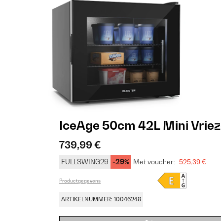
IceAge 50cm 42L Mini Vrie
739,99 €
FULLSWING29
-29%
Met voucher:
525,39 €
Productgegevens
ARTIKELNUMMER: 10046248