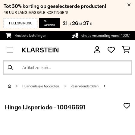
Tot 30% korting op geselecteerde producten!
48 UUR LANG MASSALE KORTINGEN!
Nu
21
26
26
FULLSWING30
U
M
S
winkelen
Flexibele betalingen
Gratis verzending vanaf 100€*
Huishoudelijke Apparaten
Reserveonderdelen
Hinge IJsperiode - 10048891