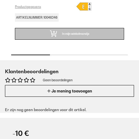
Productgegevens
Pr
ARTIKELNUMMER: 10046246
AR
In mijn winkelmandje
Klantenbeoordelingen
Geen beoordelingen
Je mening toevoegen
Er zijn nog geen beoordelingen voor dit artikel.
-10 €