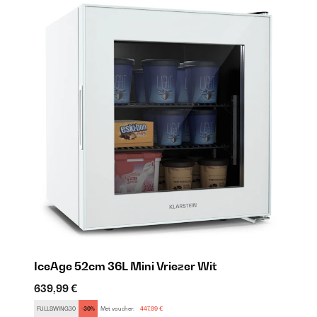
IceAge 52cm 36L Mini Vriezer Wit
I
639,99 €
85
FULLSWING30
-30%
Met voucher:
447,99 €
FU