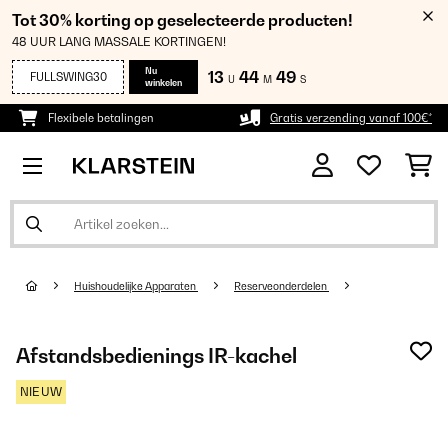
Tot 30% korting op geselecteerde producten!
48 UUR LANG MASSALE KORTINGEN!
Nu
13
44
47
FULLSWING30
U
M
S
winkelen
Flexibele betalingen
Gratis verzending vanaf 100€*
Huishoudelijke Apparaten
Reserveonderdelen
Afstandsbedienings IR-kachel
NIEUW