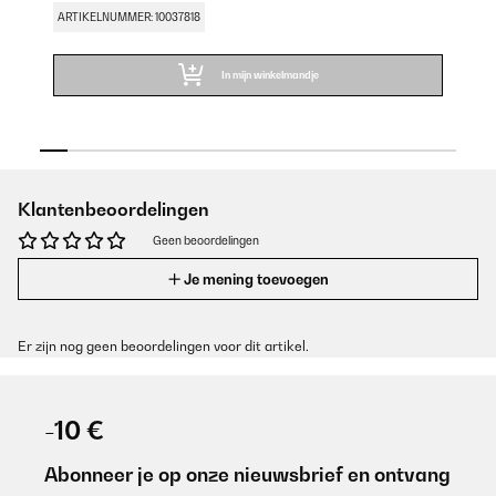
ARTIKELNUMMER: 10037818
AR
In mijn winkelmandje
Klantenbeoordelingen
Geen beoordelingen
Je mening toevoegen
Er zijn nog geen beoordelingen voor dit artikel.
-10 €
Abonneer je op onze nieuwsbrief en ontvang