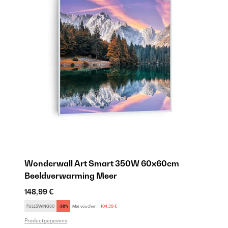
od
Wonderwall Art Smart 350W 60x60cm
L
Beeldverwarming Meer
S
148,99 €
29
FULLSWING30
-30%
Met voucher:
104,29 €
FU
Productgegevens
Pr