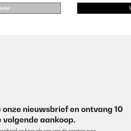
andje
 onze nieuwsbrief en ontvang 10
je volgende aankoop.
euwsbrief en hoor als een van de eersten over