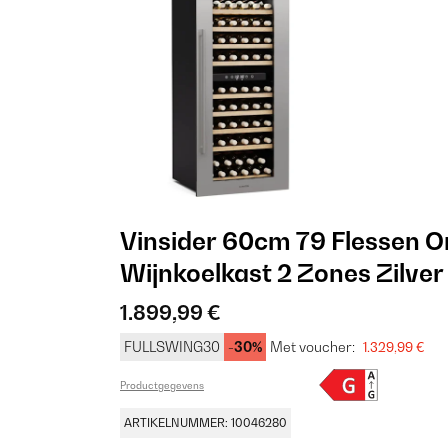
Vinsider 60cm 79 Flessen 
Wijnkoelkast 2 Zones Zilver
1.899,99 €
FULLSWING30
-30%
Met voucher:
1.329,99 €
Productgegevens
ARTIKELNUMMER: 10046280