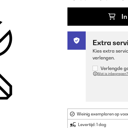
In
Extra serv
Kies extra servi
verlengen.
Verlengde ga
Wat is inbegrepen?
Weinig exemplaren op voorr
Levertijd: 1 dag