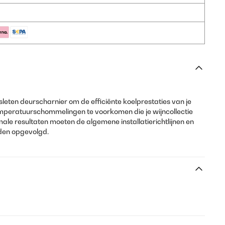
eten deurscharnier om de efficiënte koelprestaties van je
mperatuurschommelingen te voorkomen die je wijncollectie
le resultaten moeten de algemene installatierichtlijnen en
den opgevolgd.