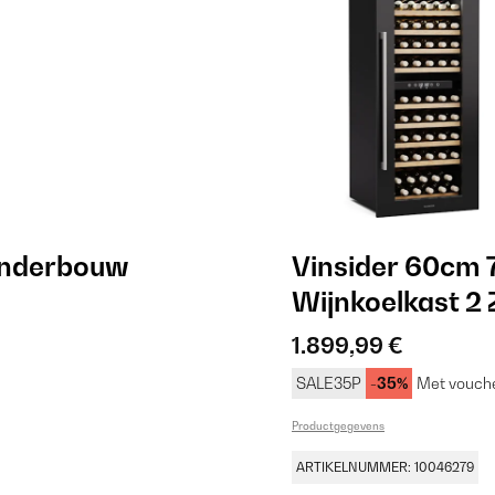
Onderbouw
Vinsider 60cm 
Wijnkoelkast 2
1.899,99 €
SALE35P
-35%
Met vouche
Productgegevens
ARTIKELNUMMER: 10046279