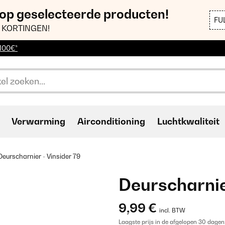
 op geselecteerde producten!
FU
 KORTINGEN!
 100€*
Verwarming
Airconditioning
Luchtkwaliteit
Deurscharnier - Vinsider 79
Deurscharnie
9,99 €
incl. BTW
Laagste prijs in de afgelopen 30 dagen