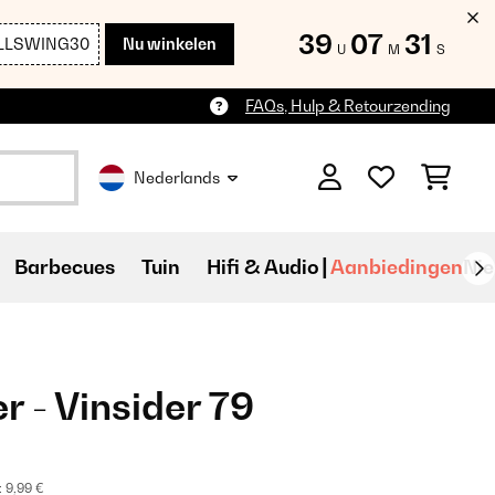
39
07
29
LLSWING30
Nu winkelen
U
M
S
FAQs, Hulp & Retourzending
Nederlands
Barbecues
Tuin
Hifi & Audio
Aanbiedingen
Ni
r - Vinsider 79
:
9,99 €