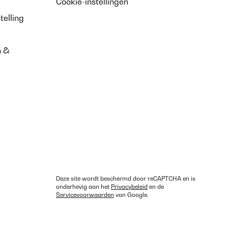
Cookie-instellingen
telling
n &
Deze site wordt beschermd door reCAPTCHA en is
onderhevig aan het
Privacybeleid
en de
Servicevoorwaarden
van Google.