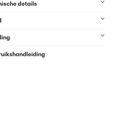
ische details
d
ding
ruikshandleiding